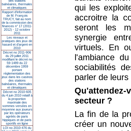
des stations
balnéaires, thermales
qui les exploit
et climatiques
Rapport d'information
accroitre la c
de M. François
TRUCY, fait au nom
de la commission des
seront les m
finances n° 17 (2011-
2012) - 12 octobre
2011
synergie ent
Les niveaux et
pratiques des jeux de
virtuels. En o
hasard et d’argent en
2010
Décret no 2011-906
l'ambiance du 
du 29 juillet 2011
modifiant le décret no
59-1489 du 22
sociabilités d
décembre 1959
portant
réglementation des
parler de leurs 
jeux dans les casinos
des stations
balnéaires, thermales
et climatiques
Qu'attendez-
Décret no 2010-605
du 4 juin 2010 relatif à
secteur ?
la proportion
maximale des
sommes versées en
moyenne aux joueurs
La fin de la p
par les opérateurs
agréés de paris
hippiques et de paris
créer un nouv
sportifs en ligne
LOI no 2010-476 du