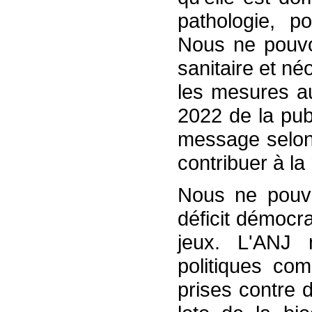
pathologie, po
Nous ne pouvo
sanitaire et néo
les mesures au
2022 de la pub
message selon 
contribuer à la 
Nous ne pouvo
déficit démocr
jeux. L'ANJ 
politiques co
prises contre 