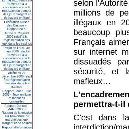
selon l'Autori
12 mai 2010 relative à
l’ouverture à la
concurrence et à la
millions de p
régulation du secteur
des jeux d’argent et
de hasard en ligne
illégaux en 2
Fédération Suisse
des Casinos -
Rapport 2009
beaucoup plu
Arrêté du 29 juillet
2009 relatif à la
Français aimer
réglementation des
jeux dans les casinos
Projet de Loi du 30
sur internet m
mars 2009 relatif à
l’ouverture à la
concurrence et à la
dissuadés par
régulation du secteur
des jeux d’argent et
sécurité, et 
de hasard en ligne
Arrêté du 24
décembre 2008 relatif
mafieux…
à la réglementation
des jeux dans les
casinos
Rapport Bauer - Juin
L'encadremen
2008 - Jeux en ligne
et menaces
permettra-t-il 
criminelles
Rapport Durieux -
MARS 2008 -
Rapport de la mission
C'est dans la
sur l’ouverture du
marché des jeux
d’argent et de hasard
interdiction/m
Rapport d'information