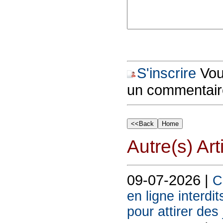
S'inscrire
Vous
un commentair
Autre(s) Art
09-07-2026 |
C
en ligne interdit
pour attirer des