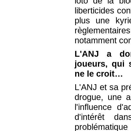
loto de la bi
liberticides co
plus une kyri
règlementair
notamment cont
L'ANJ a don
joueurs, qui
ne le croit…
L'ANJ et sa pr
drogue, une ad
l'influence d'
d'intérêt da
problématiqu