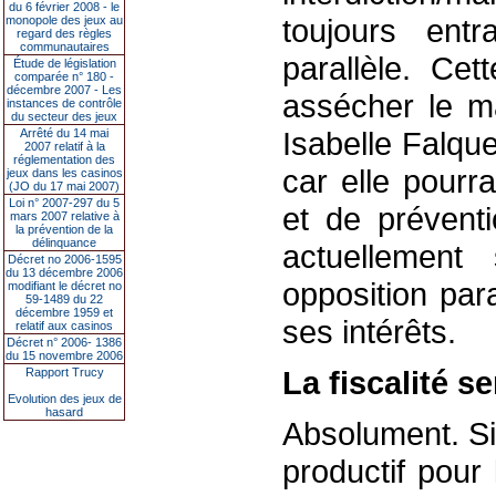
du 6 février 2008 - le
toujours ent
monopole des jeux au
regard des règles
communautaires
parallèle. Cet
Étude de législation
comparée n° 180 -
décembre 2007 - Les
assécher le ma
instances de contrôle
du secteur des jeux
Isabelle Falque
Arrêté du 14 mai
2007 relatif à la
réglementation des
car elle pourra
jeux dans les casinos
(JO du 17 mai 2007)
Loi n° 2007-297 du 5
et de préventi
mars 2007 relative à
la prévention de la
délinquance
actuellement
Décret no 2006-1595
du 13 décembre 2006
opposition par
modifiant le décret no
59-1489 du 22
décembre 1959 et
ses intérêts.
relatif aux casinos
Décret n° 2006- 1386
du 15 novembre 2006
La fiscalité s
Rapport Trucy
Evolution des jeux de
hasard
Absolument. Si 
productif pour l