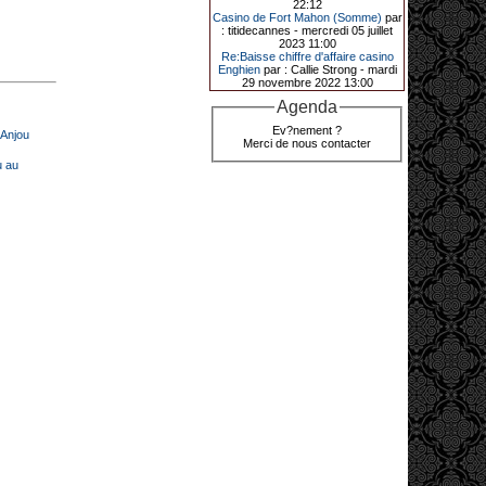
22:12
de décrocher un méga jackpot.
Casino de Fort Mahon (Somme)
par
: titidecannes - mercredi 05 juillet
Elle n’a misé que 88 centimes sur
2023 11:00
une machine à sous et a remporté
Re:Baisse chiffre d'affaire casino
4_ 239 €?!
Enghien
par : Callie Strong - mardi
29 novembre 2022 13:00
Agenda
10-01-2026|
Ev?nement ?
 Anjou
Merci de nous contacter
Au « Kasino » de Fréhel, une
vacancière a décroché le jackpot
u au
en misant seulement 68
centimes. Elle remporte plus de
44 640 € grâce à la machine à
sous « Jin Ji Bao Xi ».
En ce début d’année 2026, le plus
gros jackpot du « Kasino » de
Fréhel a été décroché. Samedi 10
janvier en début de soirée,
l’heureuse gagnante, qui souhaite
garder l’anonymat, a remporté plus
de 44 640 € sur la machine à sous «
Jin Ji Bao Xi », installée en février
2025. La cliente, en vacances dans
la région, a misé 0,68 € avant de
remporter la somme. Un membre du
comité de direction, Flavie Jehan, lui
a remis le gain.