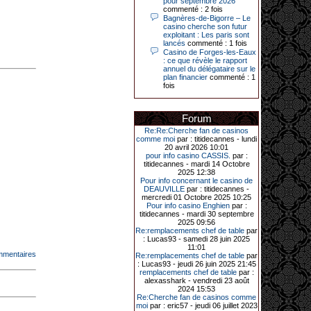
pour septembre 2026
Le plus gros gain gagné depuis plus
commenté : 2 fois
de 20 ans dans l’établissement.
Bagnères-de-Bigorre – Le
casino cherche son futur
exploitant : Les paris sont
lancés
commenté : 1 fois
Casino de Forges-les-Eaux
31-03-2026|
: ce que révèle le rapport
annuel du délégataire sur le
Série de jackpots au casino JOA de
plan financier
commenté : 1
Gujan-Mestras : ce mois de mars a
fois
été fructueux pour quelques
joueurs. D’abord avec 44 207 euros
remportés le dimanche 22 mars sur
une machine à sous pour une mise
Forum
initiale de 5,28 €. Puis quelques
jours plus tard, le vendredi 27 mars,
Re:Re:Cherche fan de casinos
un joueur a décroché 12 086 euros
comme moi
par : titidecannes - lundi
sur une autre machine à sous.
20 avril 2026 10:01
pour info casino CASSIS.
par :
Enfin, troisième et dernier jackpot,
titidecannes - mardi 14 Octobre
record cette fois-ci, le samedi 28
2025 12:38
mars dernier. Quelque 111 322
Pour info concernant le casino de
euros ont été remportés sur la table
DEAUVILLE
par : titidecannes -
d’Ultimate Texas Hold’em Poker,
mercredi 01 Octobre 2025 10:25
grâce à une mise de 5 euros sur la
Pour info casino Enghien
par :
case bonus et une quinte flush
titidecannes - mardi 30 septembre
royale. Ces gains ont été annoncés
2025 09:56
dans un communiqué diffusé par le
Re:remplacements chef de table
par
casino ce lundi 30 mars en soirée.
: Lucas93 - samedi 28 juin 2025
11:01
mmentaires
Re:remplacements chef de table
par
: Lucas93 - jeudi 26 juin 2025 21:45
remplacements chef de table
par :
11-01-2026|
alexasshark - vendredi 23 août
2024 15:53
Dimanche 11 janvier, en soirée, une
Re:Cherche fan de casinos comme
cliente retraitée de 78 ans, habitant
moi
par : eric57 - jeudi 06 juillet 2023
Trémuson, a eu l’énorme surprise