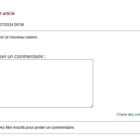
 article
/07/2024 09:56
voir ce nouveau casino.
ser un commentaire :
Charte des co
z être inscrits pour poster un commentaire.