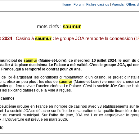
Home
|
Forum
|
Fiches casinos
|
Agenda
|
Offres d
mots clefs :
saumur
t 2024
: Casino à
saumur
: le groupe JOA remporte la concession (1
 municipal de
saumur
(Maine-et-Loire), ce mercredi 10 juillet 2024, le nom du 
staller à la place du cinéma Le Palace a été validé. C’est le groupe JOA, qui c
France, qui a remporté le contrat pour 20 ans.
e loi élargissant les conditions d’implantation d’un casino, le projet d’install
oncrétise un peu plus : les élus de
saumur
(Maine-et-Loire) viennent de choisir c
inotier qui fera revivre l’ancien cinéma Le Palace. C’est la société JOA Groupe Hol
 les six candidatures que la Ville a reçues.
 casinos
deuxième groupe en France en nombre de casinos avec 33 établissements sur le t
et. La société JOA se détache sur l’offre de restauration et la qualité financière de s
on du conseil municipal. Sur l’offre de jeux, JOA est 1 er ex aequo[avec le gro
.]. L’ouverture est prévue en mars 2026.
fr)