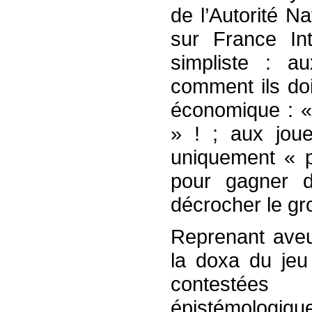
de l’Autorité N
sur France In
simpliste : a
comment ils do
économique : «
» ! ; aux joue
uniquement « p
pour gagner de
décrocher le gro
Reprenant aveu
la doxa du jeu 
contestée
épistémologiqu