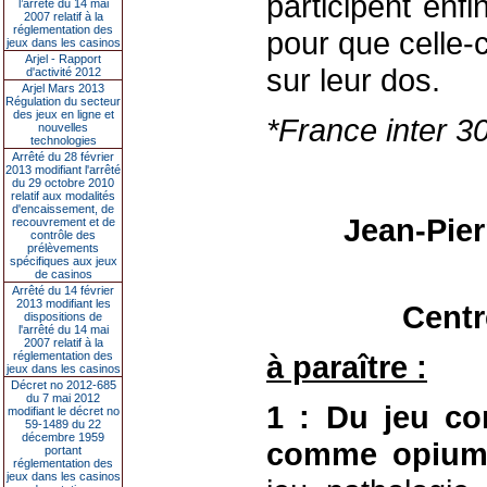
participent enfi
l’arrêté du 14 mai
2007 relatif à la
réglementation des
pour que celle-
jeux dans les casinos
Arjel - Rapport
sur leur dos.
d'activité 2012
Arjel Mars 2013
Régulation du secteur
des jeux en ligne et
*France inter 30
nouvelles
technologies
Arrêté du 28 février
2013 modifiant l'arrêté
du 29 octobre 2010
relatif aux modalités
d'encaissement, de
Jean-Pie
recouvrement et de
contrôle des
prélèvements
spécifiques aux jeux
de casinos
Arrêté du 14 février
2013 modifiant les
Centr
dispositions de
l'arrêté du 14 mai
2007 relatif à la
réglementation des
à paraître :
jeux dans les casinos
Décret no 2012-685
du 7 mai 2012
1 : Du jeu c
modifiant le décret no
59-1489 du 22
décembre 1959
comme opium 
portant
réglementation des
jeux dans les casinos