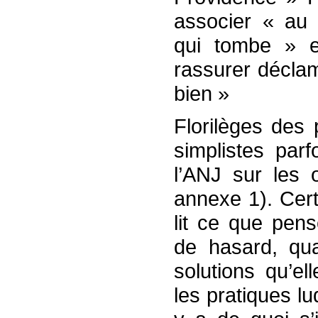
associer « au
qui tombe » e
rassurer déclam
bien »
Florilèges des 
simplistes par
l’ANJ sur les
annexe 1). Cer
lit ce que pe
de hasard, qu
solutions qu’el
les pratiques l