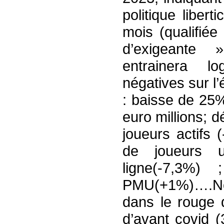
politique liber
mois (qualifiée
d’exigeante
entrainera l
négatives sur l
: baisse de 25%
euro millions;
joueurs actifs 
de joueurs u
ligne(-7,3%) 
PMU(+1%)….No
dans le rouge 
d’avant covid 