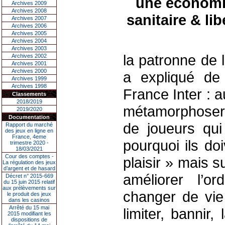
une économie
Archives 2009
Archives 2008
sanitaire & li
Archives 2007
Archives 2006
Archives 2005
Archives 2004
Archives 2003
la patronne de 
Archives 2002
Archives 2001
Archives 2000
a expliqué de
Archives 1999
Archives 1998
France Inter : 
Classements
2018/2019
métamorphoser 
2019/2020
Documentation
de joueurs qui
Rapport du marché
des jeux en ligne en
France, 4eme
pourquoi ils do
trimestre 2020 -
18/03/2021
Cour des comptes -
plaisir » mais s
La régulation des jeux
d’argent et de hasard
améliorer l’or
Décret n° 2015-669
du 15 juin 2015 relatif
aux prélèvements sur
changer de vie !
le produit des jeux
dans les casinos
Arrêté du 15 mai
limiter, bannir,
2015 modifiant les
dispositions de