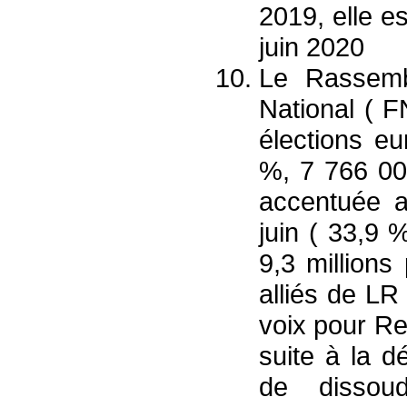
2019, elle e
juin 2020
Le Rassemb
National ( F
élections e
%, 7 766 00
accentuée a
juin ( 33,9 %
9,3 millions
alliés de LR
voix pour Re
suite à la 
de dissoud