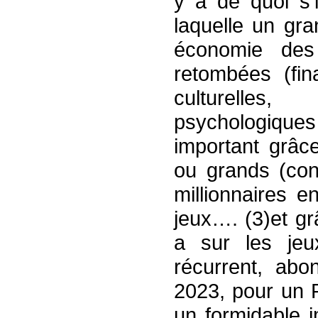
y a de quoi s’
laquelle un gra
économie des 
retombées (fin
culturelles,
psychologiqu
important grâce
ou grands (con
millionnaires 
jeux…. (3)et grâ
a sur les jeu
récurrent, abo
2023, pour un P
un formidable 