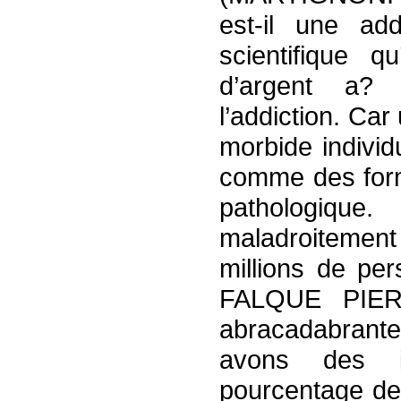
est-il une ad
scientifique q
d’argent a? 
l’addiction. Ca
morbide individ
comme des form
pathologique
maladroitement
millions de p
FALQUE PIER
abracadabrant
avons des in
pourcentage de