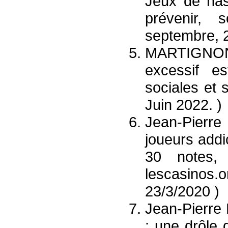
Jeux de has
prévenir, 
septembre, 
MARTIGNONI
excessif es
sociales et 
Juin 2022. )
Jean-Pier
joueurs add
30 notes,
lescasinos.o
23/3/2020 )
Jean-Pierre
: une drôle 