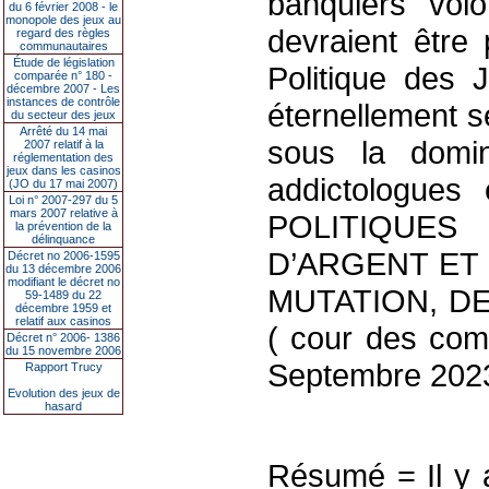
banquiers vol
du 6 février 2008 - le
monopole des jeux au
devraient être
regard des règles
communautaires
Étude de législation
Politique des 
comparée n° 180 -
décembre 2007 - Les
instances de contrôle
éternellement se
du secteur des jeux
Arrêté du 14 mai
sous la domin
2007 relatif à la
réglementation des
jeux dans les casinos
addictologues
(JO du 17 mai 2007)
Loi n° 2007-297 du 5
mars 2007 relative à
POLITIQUE
la prévention de la
délinquance
D’ARGENT ET
Décret no 2006-1595
du 13 décembre 2006
modifiant le décret no
MUTATION, D
59-1489 du 22
décembre 1959 et
relatif aux casinos
( cour des com
Décret n° 2006- 1386
du 15 novembre 2006
Septembre 2023
Rapport Trucy
Evolution des jeux de
hasard
Résumé = Il y 