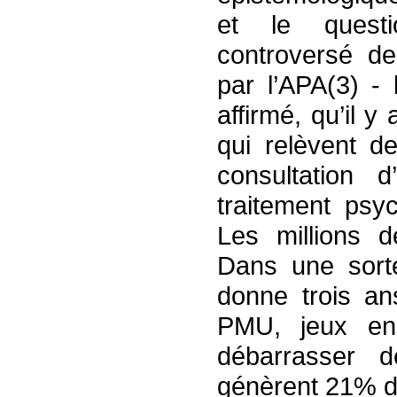
et le quest
controversé de
par l’APA(3) -
affirmé, qu’il 
qui relèvent d
consultation 
traitement psy
Les millions d
Dans une sort
donne trois an
PMU, jeux en 
débarrasser 
génèrent 21% du