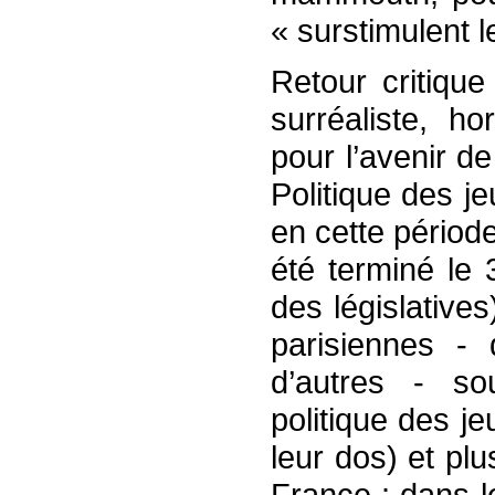
« surstimulent l
Retour critique
surréaliste, ho
pour l’avenir de
Politique des je
en cette période
été terminé le 
des législatives
parisiennes 
d’autres - so
politique des j
leur dos) et pl
France : dans l