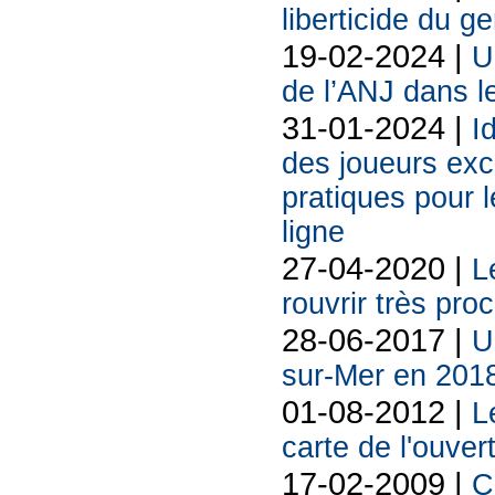
liberticide du 
19-02-2024 |
U
de l’ANJ dans l
31-01-2024 |
I
des joueurs exc
pratiques pour l
ligne
27-04-2020 |
L
rouvrir très pr
28-06-2017 |
U
sur-Mer en 201
01-08-2012 |
L
carte de l'ouver
17-02-2009 |
C