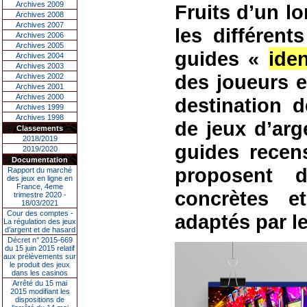
Archives 2009
Fruits d’un lo
Archives 2008
Archives 2007
les différent
Archives 2006
Archives 2005
guides «
iden
Archives 2004
Archives 2003
des joueurs e
Archives 2002
Archives 2001
Archives 2000
destination 
Archives 1999
Archives 1998
de jeux d’arg
Classements
2018/2019
guides recen
2019/2020
Documentation
proposent 
Rapport du marché
des jeux en ligne en
France, 4eme
concrètes e
trimestre 2020 -
18/03/2021
Cour des comptes -
adaptés par l
La régulation des jeux
d’argent et de hasard
Décret n° 2015-669
du 15 juin 2015 relatif
aux prélèvements sur
le produit des jeux
dans les casinos
Arrêté du 15 mai
2015 modifiant les
dispositions de