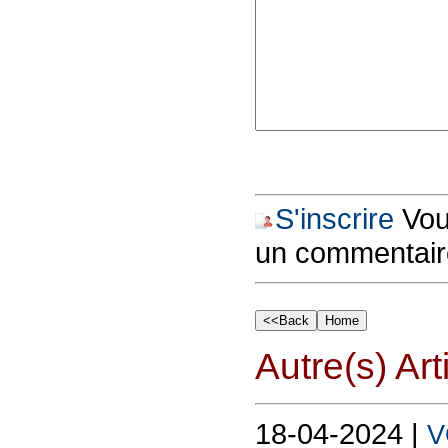
S'inscrire
Vous
un commentair
Autre(s) Art
18-04-2024 |
V