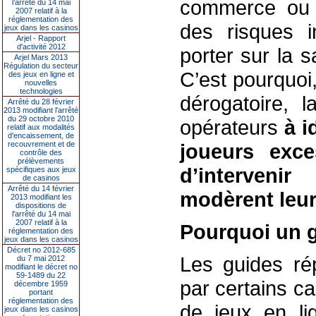
commerce ou u
l’arrêté du 14 mai
2007 relatif à la
réglementation des
des risques in
jeux dans les casinos
Arjel - Rapport
d'activité 2012
porter sur la 
Arjel Mars 2013
Régulation du secteur
C’est pourquoi,
des jeux en ligne et
nouvelles
technologies
dérogatoire, l
Arrêté du 28 février
2013 modifiant l'arrêté
du 29 octobre 2010
opérateurs
à i
relatif aux modalités
d'encaissement, de
joueurs exce
recouvrement et de
contrôle des
prélèvements
d’interveni
spécifiques aux jeux
de casinos
Arrêté du 14 février
modèrent leur
2013 modifiant les
dispositions de
l'arrêté du 14 mai
2007 relatif à la
Pourquoi un g
réglementation des
jeux dans les casinos
Décret no 2012-685
Les guides ré
du 7 mai 2012
modifiant le décret no
59-1489 du 22
par certains c
décembre 1959
portant
réglementation des
de jeux en lig
jeux dans les casinos