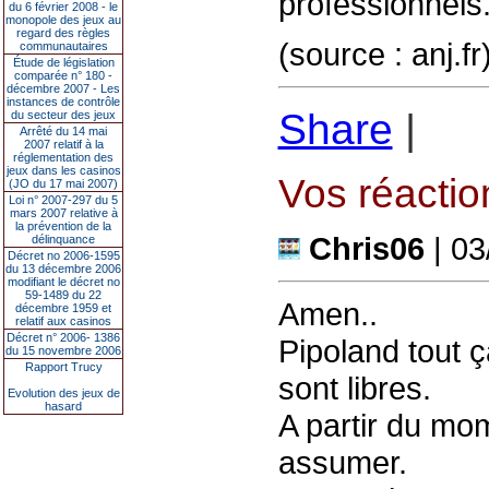
professionnels
du 6 février 2008 - le
monopole des jeux au
regard des règles
(source : anj.fr
communautaires
Étude de législation
comparée n° 180 -
décembre 2007 - Les
instances de contrôle
Share
|
du secteur des jeux
Arrêté du 14 mai
2007 relatif à la
réglementation des
jeux dans les casinos
Vos réaction
(JO du 17 mai 2007)
Loi n° 2007-297 du 5
mars 2007 relative à
la prévention de la
Chris06
| 03
délinquance
Décret no 2006-1595
du 13 décembre 2006
modifiant le décret no
59-1489 du 22
Amen..
décembre 1959 et
relatif aux casinos
Décret n° 2006- 1386
Pipoland tout 
du 15 novembre 2006
Rapport Trucy
sont libres.
Evolution des jeux de
hasard
A partir du mom
assumer.