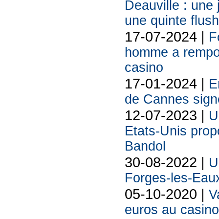
Deauville : une
une quinte flush
17-07-2024 |
F
homme a rempor
casino
17-01-2024 |
E
de Cannes sign
12-07-2023 |
U
Etats-Unis prop
Bandol
30-08-2022 |
U
Forges-les-Eau
05-10-2020 |
V
euros au casino