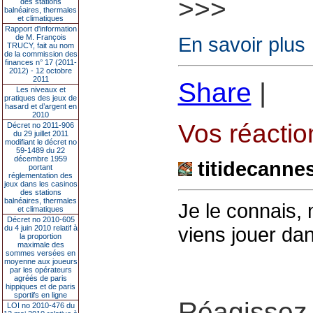
>>>
des stations
balnéaires, thermales
et climatiques
Rapport d'information
de M. François
En savoir plus
TRUCY, fait au nom
de la commission des
finances n° 17 (2011-
2012) - 12 octobre
2011
Share
|
Les niveaux et
pratiques des jeux de
hasard et d’argent en
2010
Vos réaction
Décret no 2011-906
du 29 juillet 2011
modifiant le décret no
59-1489 du 22
décembre 1959
titidecanne
portant
réglementation des
jeux dans les casinos
des stations
balnéaires, thermales
Je le connais, 
et climatiques
Décret no 2010-605
viens jouer da
du 4 juin 2010 relatif à
la proportion
maximale des
sommes versées en
moyenne aux joueurs
par les opérateurs
agréés de paris
hippiques et de paris
sportifs en ligne
Réagissez 
LOI no 2010-476 du