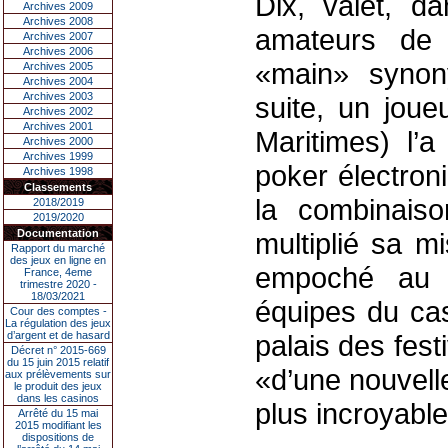
Dix, valet, d
Archives 2009
Archives 2008
amateurs de 
Archives 2007
Archives 2006
«main» synon
Archives 2005
Archives 2004
Archives 2003
suite, un jou
Archives 2002
Archives 2001
Maritimes) l’a
Archives 2000
Archives 1999
poker électron
Archives 1998
Classements
la combinaiso
2018/2019
2019/2020
Documentation
multiplié sa m
Rapport du marché
des jeux en ligne en
empoché au t
France, 4eme
trimestre 2020 -
18/03/2021
équipes du cas
Cour des comptes -
La régulation des jeux
d’argent et de hasard
palais des festiv
Décret n° 2015-669
du 15 juin 2015 relatif
«d’une nouvelle
aux prélèvements sur
le produit des jeux
dans les casinos
plus incroyable
Arrêté du 15 mai
2015 modifiant les
dispositions de