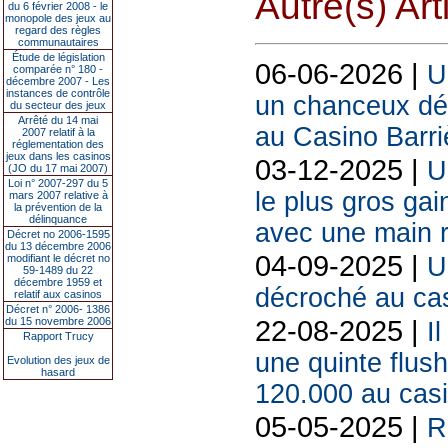
Autre(s) Art
du 6 février 2008 - le
monopole des jeux au
regard des règles
communautaires
Étude de législation
06-06-2026 |
U
comparée n° 180 -
décembre 2007 - Les
instances de contrôle
un chanceux déc
du secteur des jeux
Arrêté du 14 mai
au Casino Barr
2007 relatif à la
réglementation des
jeux dans les casinos
03-12-2025 |
U
(JO du 17 mai 2007)
Loi n° 2007-297 du 5
le plus gros ga
mars 2007 relative à
la prévention de la
délinquance
avec une main r
Décret no 2006-1595
du 13 décembre 2006
04-09-2025 |
modifiant le décret no
U
59-1489 du 22
décembre 1959 et
décroché au ca
relatif aux casinos
Décret n° 2006- 1386
22-08-2025 |
du 15 novembre 2006
I
Rapport Trucy
une quinte flush
Evolution des jeux de
hasard
120.000 au cas
05-05-2025 |
R