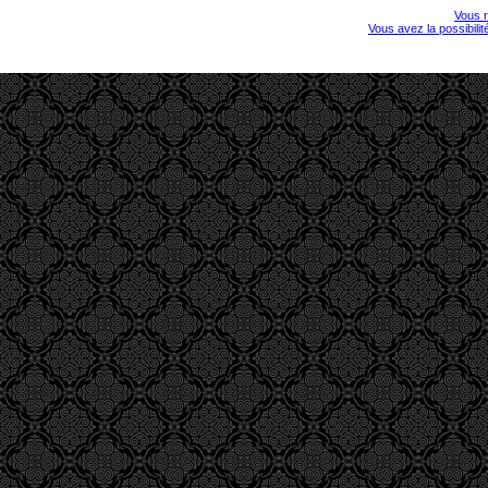
Vous r
Vous avez la possibili