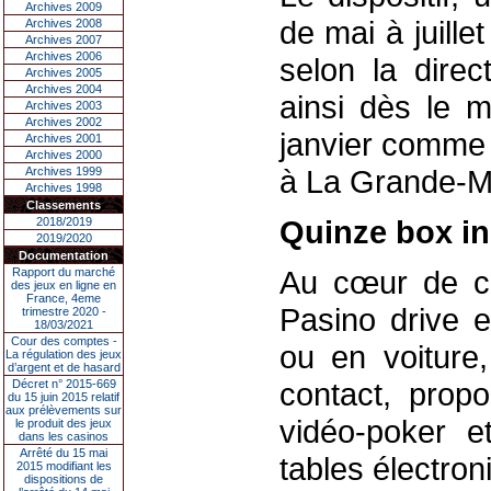
Archives 2009
de mai à juille
Archives 2008
Archives 2007
Archives 2006
selon la direc
Archives 2005
Archives 2004
ainsi dès le m
Archives 2003
Archives 2002
janvier comme
Archives 2001
Archives 2000
à La Grande-M
Archives 1999
Archives 1998
Classements
Quinze box in
2018/2019
2019/2020
Documentation
Au cœur de ce
Rapport du marché
des jeux en ligne en
France, 4eme
Pasino drive 
trimestre 2020 -
18/03/2021
Cour des comptes -
ou en voiture,
La régulation des jeux
d’argent et de hasard
contact, prop
Décret n° 2015-669
du 15 juin 2015 relatif
aux prélèvements sur
vidéo-poker e
le produit des jeux
dans les casinos
Arrêté du 15 mai
tables électron
2015 modifiant les
dispositions de