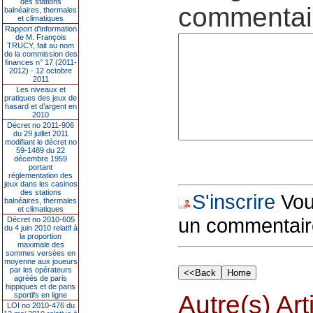
des stations
commentair
balnéaires, thermales
et climatiques
Rapport d'information
de M. François
TRUCY, fait au nom
de la commission des
finances n° 17 (2011-
2012) - 12 octobre
2011
Les niveaux et
pratiques des jeux de
hasard et d’argent en
2010
Décret no 2011-906
du 29 juillet 2011
modifiant le décret no
59-1489 du 22
décembre 1959
portant
réglementation des
jeux dans les casinos
des stations
S'inscrire
Vous
balnéaires, thermales
et climatiques
un commentair
Décret no 2010-605
du 4 juin 2010 relatif à
la proportion
maximale des
sommes versées en
moyenne aux joueurs
par les opérateurs
agréés de paris
hippiques et de paris
sportifs en ligne
Autre(s) Art
LOI no 2010-476 du