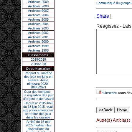
Archives 2009
Communiqué du groupe 
Archives 2008
Archives 2007
Archives 2006
Share
|
Archives 2005
Archives 2004
Réagissez - Lais
Archives 2003
Archives 2002
Archives 2001
Archives 2000
Archives 1999
Archives 1998
Classements
2018/2019
2019/2020
Documentation
Rapport du marché
des jeux en ligne en
France, 4eme
trimestre 2020 -
18/03/2021
Cour des comptes -
S'inscrire
Vous deve
La régulation des jeux
d’argent et de hasard
Décret n° 2015-669
du 15 juin 2015 relatif
aux prélèvements sur
le produit des jeux
dans les casinos
Autre(s) Article(s)
Arrêté du 15 mai
2015 modifiant les
dispositions de