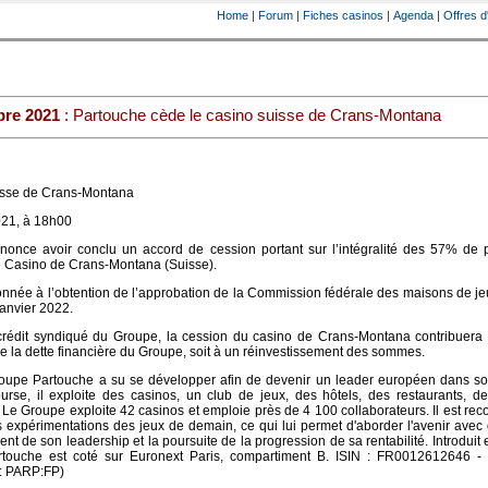
Home
|
Forum
|
Fiches casinos
|
Agenda
|
Offres d
bre 2021
: Partouche cède le casino suisse de Crans-Montana
isse de Crans-Montana
021, à 18h00
once avoir conclu un accord de cession portant sur l’intégralité des 57% de pa
té Casino de Crans-Montana (Suisse).
ionnée à l’obtention de l’approbation de la Commission fédérale des maisons de j
 janvier 2022.
crédit syndiqué du Groupe, la cession du casino de Crans-Montana contribuera s
 de la dette financière du Groupe, soit à un réinvestissement des sommes.
oupe Partouche a su se développer afin de devenir un leader européen dans so
ourse, il exploite des casinos, un club de jeux, des hôtels, des restaurants, d
 Le Groupe exploite 42 casinos et emploie près de 4 100 collaborateurs. Il est re
s expérimentations des jeux de demain, ce qui lui permet d'aborder l'avenir avec
ent de son leadership et la poursuite de la progression de sa rentabilité. Introduit
touche est coté sur Euronext Paris, compartiment B. ISIN : FR0012612646 - 
: PARP:FP)