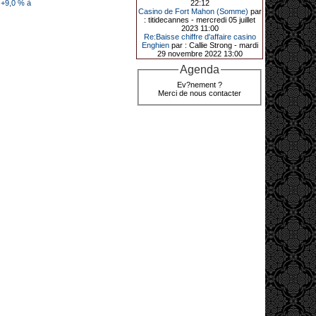
 +9,0 % à
22:12
de décrocher un méga jackpot.
Casino de Fort Mahon (Somme)
par
: titidecannes - mercredi 05 juillet
Elle n’a misé que 88 centimes sur
2023 11:00
une machine à sous et a remporté
Re:Baisse chiffre d'affaire casino
4_ 239 €?!
Enghien
par : Callie Strong - mardi
29 novembre 2022 13:00
Agenda
10-01-2026|
Ev?nement ?
Merci de nous contacter
Au « Kasino » de Fréhel, une
vacancière a décroché le jackpot
en misant seulement 68
centimes. Elle remporte plus de
44 640 € grâce à la machine à
sous « Jin Ji Bao Xi ».
En ce début d’année 2026, le plus
gros jackpot du « Kasino » de
Fréhel a été décroché. Samedi 10
janvier en début de soirée,
l’heureuse gagnante, qui souhaite
garder l’anonymat, a remporté plus
de 44 640 € sur la machine à sous «
Jin Ji Bao Xi », installée en février
2025. La cliente, en vacances dans
la région, a misé 0,68 € avant de
remporter la somme. Un membre du
comité de direction, Flavie Jehan, lui
a remis le gain.