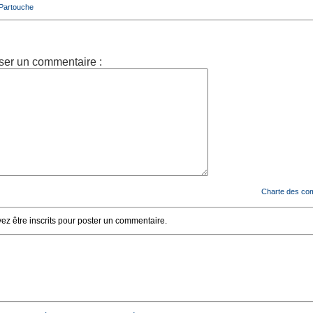
Partouche
ser un commentaire :
Charte des co
z être inscrits pour poster un commentaire.