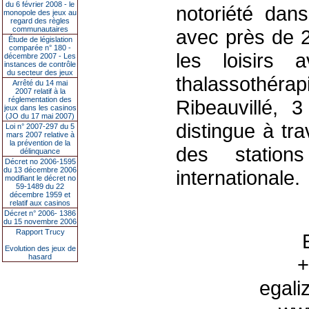
du 6 février 2008 - le
notoriété dans
monopole des jeux au
regard des règles
communautaires
avec près de 2
Étude de législation
comparée n° 180 -
les loisirs
décembre 2007 - Les
instances de contrôle
du secteur des jeux
thalassothérap
Arrêté du 14 mai
2007 relatif à la
réglementation des
Ribeauvillé, 
jeux dans les casinos
(JO du 17 mai 2007)
distingue à tr
Loi n° 2007-297 du 5
mars 2007 relative à
la prévention de la
des station
délinquance
Décret no 2006-1595
du 13 décembre 2006
internationale.
modifiant le décret no
59-1489 du 22
décembre 1959 et
relatif aux casinos
Décret n° 2006- 1386
du 15 novembre 2006
Rapport Trucy
Evolution des jeux de
hasard
+
egali