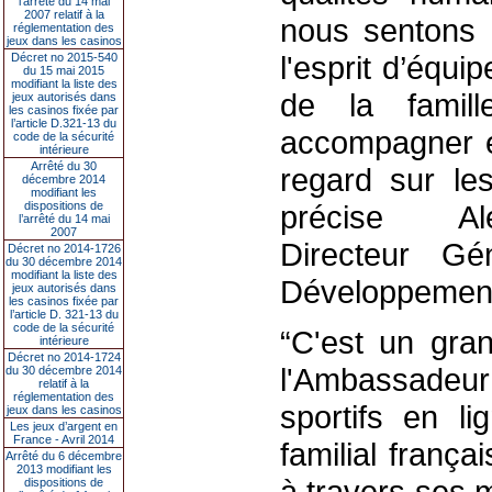
l’arrêté du 14 mai
2007 relatif à la
nous sentons p
réglementation des
jeux dans les casinos
l'esprit d’équi
Décret no 2015-540
du 15 mai 2015
modifiant la liste des
de la famil
jeux autorisés dans
les casinos fixée par
l’article D.321-13 du
accompagner e
code de la sécurité
intérieure
Arrêté du 30
regard sur le
décembre 2014
modifiant les
dispositions de
précise Ale
l’arrêté du 14 mai
2007
Directeur Gé
Décret no 2014-1726
du 30 décembre 2014
modifiant la liste des
Développemen
jeux autorisés dans
les casinos fixée par
l’article D. 321-13 du
code de la sécurité
“C'est un gra
intérieure
Décret no 2014-1724
l'Ambassadeur 
du 30 décembre 2014
relatif à la
réglementation des
sportifs en l
jeux dans les casinos
Les jeux d’argent en
France - Avril 2014
familial frança
Arrêté du 6 décembre
2013 modifiant les
à travers ses 
dispositions de