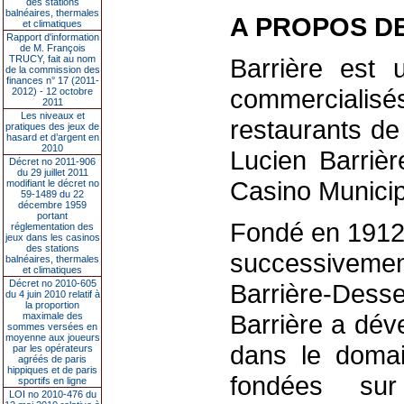
des stations
balnéaires, thermales
A PROPOS D
et climatiques
Rapport d'information
de M. François
TRUCY, fait au nom
Barrière est 
de la commission des
finances n° 17 (2011-
commerciali
2012) - 12 octobre
2011
Les niveaux et
restaurants de
pratiques des jeux de
hasard et d’argent en
2010
Lucien Barriè
Décret no 2011-906
du 29 juillet 2011
Casino Munici
modifiant le décret no
59-1489 du 22
décembre 1959
portant
Fondé en 1912 
réglementation des
jeux dans les casinos
des stations
successiveme
balnéaires, thermales
et climatiques
Décret no 2010-605
Barrière-Dess
du 4 juin 2010 relatif à
la proportion
Barrière a dév
maximale des
sommes versées en
moyenne aux joueurs
dans le domai
par les opérateurs
agréés de paris
hippiques et de paris
fondées sur
sportifs en ligne
LOI no 2010-476 du