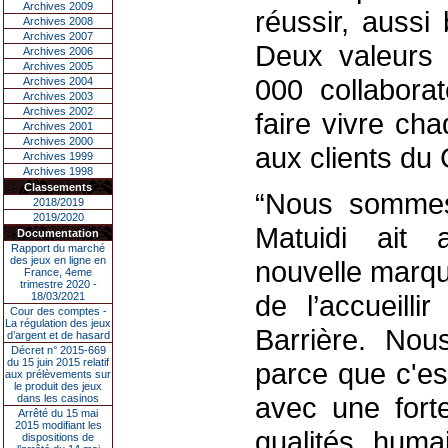
Archives 2009
réussir, aussi
Archives 2008
Archives 2007
Deux valeurs 
Archives 2006
Archives 2005
000 collaborat
Archives 2004
Archives 2003
Archives 2002
faire vivre ch
Archives 2001
Archives 2000
aux clients du
Archives 1999
Archives 1998
Classements
“Nous sommes 
2018/2019
2019/2020
Matuidi ait 
Documentation
Rapport du marché
des jeux en ligne en
nouvelle marque
France, 4eme
trimestre 2020 -
de l’accueilli
18/03/2021
Cour des comptes -
La régulation des jeux
Barrière. Nou
d’argent et de hasard
Décret n° 2015-669
du 15 juin 2015 relatif
parce que c'es
aux prélèvements sur
le produit des jeux
avec une fort
dans les casinos
Arrêté du 15 mai
2015 modifiant les
qualités huma
dispositions de