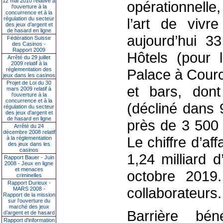
12 mai 2010 relative à
opérationnelle
l’ouverture à la
concurrence et à la
régulation du secteur
l’art de vivr
des jeux d’argent et
de hasard en ligne
aujourd’hui 3
Fédération Suisse
des Casinos -
Rapport 2009
Hôtels (pour 
Arrêté du 29 juillet
2009 relatif à la
réglementation des
Palace à Courc
jeux dans les casinos
Projet de Loi du 30
et bars, dont
mars 2009 relatif à
l’ouverture à la
concurrence et à la
(décliné dans 
régulation du secteur
des jeux d’argent et
de hasard en ligne
près de 3 500 
Arrêté du 24
décembre 2008 relatif
Le chiffre d’a
à la réglementation
des jeux dans les
casinos
1,24 milliard 
Rapport Bauer - Juin
2008 - Jeux en ligne
et menaces
octobre 2019
criminelles
Rapport Durieux -
collaborateurs.
MARS 2008 -
Rapport de la mission
sur l’ouverture du
marché des jeux
Barrière bén
d’argent et de hasard
Rapport d'information