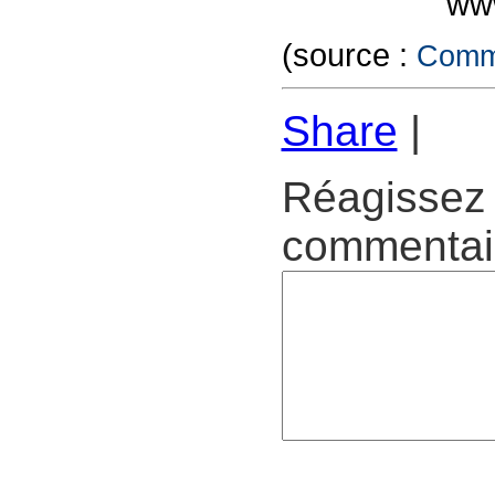
www
(source :
Commu
Share
|
Réagissez 
commentair