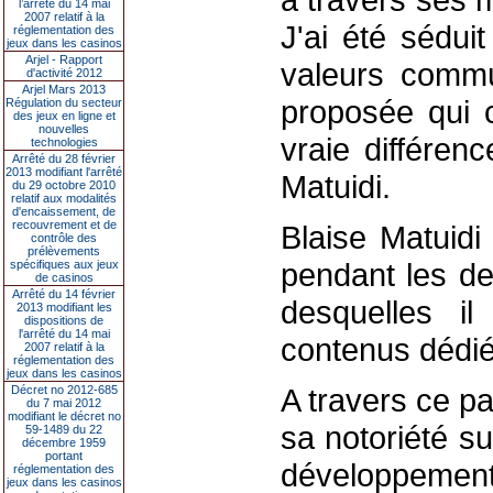
l’arrêté du 14 mai
2007 relatif à la
J'ai été sédui
réglementation des
jeux dans les casinos
Arjel - Rapport
valeurs commu
d'activité 2012
Arjel Mars 2013
proposée qui c
Régulation du secteur
des jeux en ligne et
nouvelles
vraie différen
technologies
Arrêté du 28 février
2013 modifiant l'arrêté
Matuidi.
du 29 octobre 2010
relatif aux modalités
d'encaissement, de
recouvrement et de
Blaise Matuidi
contrôle des
prélèvements
pendant les de
spécifiques aux jeux
de casinos
Arrêté du 14 février
desquelles il
2013 modifiant les
dispositions de
l'arrêté du 14 mai
contenus dédié
2007 relatif à la
réglementation des
jeux dans les casinos
A travers ce pa
Décret no 2012-685
du 7 mai 2012
modifiant le décret no
sa notoriété s
59-1489 du 22
décembre 1959
portant
développement
réglementation des
jeux dans les casinos