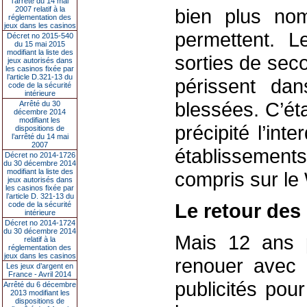
l’arrêté du 14 mai
2007 relatif à la
bien plus no
réglementation des
jeux dans les casinos
permettent. 
Décret no 2015-540
du 15 mai 2015
modifiant la liste des
sorties de sec
jeux autorisés dans
les casinos fixée par
l’article D.321-13 du
périssent dan
code de la sécurité
intérieure
blessées. C’ét
Arrêté du 30
décembre 2014
modifiant les
précipité l’int
dispositions de
l’arrêté du 14 mai
2007
établissements
Décret no 2014-1726
du 30 décembre 2014
modifiant la liste des
compris sur le
jeux autorisés dans
les casinos fixée par
l’article D. 321-13 du
Le retour des
code de la sécurité
intérieure
Décret no 2014-1724
du 30 décembre 2014
Mais 12 ans p
relatif à la
réglementation des
jeux dans les casinos
renouer avec 
Les jeux d’argent en
France - Avril 2014
publicités pou
Arrêté du 6 décembre
2013 modifiant les
dispositions de