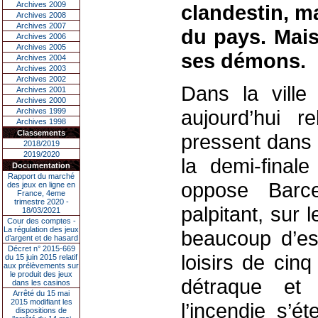
Archives 2009
clandestin, ma
Archives 2008
Archives 2007
du pays. Mais
Archives 2006
Archives 2005
ses démons.
Archives 2004
Archives 2003
Archives 2002
Dans la ville
Archives 2001
Archives 2000
aujourd’hui r
Archives 1999
Archives 1998
Classements
pressent dans 
2018/2019
2019/2020
la demi-final
Documentation
Rapport du marché
oppose Barc
des jeux en ligne en
France, 4eme
trimestre 2020 -
palpitant, sur 
18/03/2021
Cour des comptes -
La régulation des jeux
beaucoup d’es
d’argent et de hasard
Décret n° 2015-669
loisirs de cin
du 15 juin 2015 relatif
aux prélèvements sur
le produit des jeux
détraque et
dans les casinos
Arrêté du 15 mai
2015 modifiant les
l’incendie s’é
dispositions de