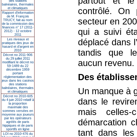
partout et l
des stations
balnéaires, thermales
contrôlé. On 
et climatiques
Rapport d'information
de M. François
secteur en 200
TRUCY, fait au nom
de la commission des
finances n° 17 (2011-
qui a suivi ét
2012) - 12 octobre
2011
déplacé dans l
Les niveaux et
pratiques des jeux de
hasard et d’argent en
tandis que l
2010
Décret no 2011-906
du 29 juillet 2011
aucun revenu.
modifiant le décret no
59-1489 du 22
décembre 1959
portant
Des établisse
réglementation des
jeux dans les casinos
des stations
balnéaires, thermales
Un manque à g
et climatiques
Décret no 2010-605
dans le revire
du 4 juin 2010 relatif à
la proportion
maximale des
mais celles-
sommes versées en
moyenne aux joueurs
par les opérateurs
démarcation cla
agréés de paris
hippiques et de paris
sportifs en ligne
tant dans les
LOI no 2010-476 du