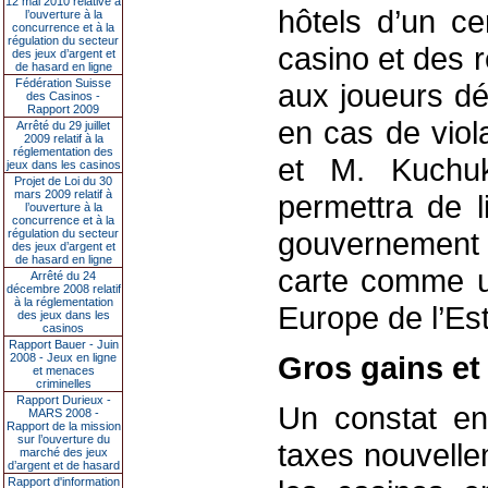
12 mai 2010 relative à
hôtels d’un ce
l’ouverture à la
concurrence et à la
régulation du secteur
casino et des 
des jeux d’argent et
de hasard en ligne
Fédération Suisse
aux joueurs d
des Casinos -
Rapport 2009
en cas de viol
Arrêté du 29 juillet
2009 relatif à la
réglementation des
et M. Kuchuk
jeux dans les casinos
Projet de Loi du 30
mars 2009 relatif à
permettra de l
l’ouverture à la
concurrence et à la
gouvernement 
régulation du secteur
des jeux d’argent et
de hasard en ligne
carte comme un
Arrêté du 24
décembre 2008 relatif
à la réglementation
Europe de l’Est
des jeux dans les
casinos
Rapport Bauer - Juin
Gros gains et
2008 - Jeux en ligne
et menaces
criminelles
Rapport Durieux -
Un constat enc
MARS 2008 -
Rapport de la mission
sur l’ouverture du
taxes nouvelle
marché des jeux
d’argent et de hasard
Rapport d'information