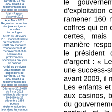
le gouverne
l’arrêté du 14 mai
2007 relatif à la
réglementation des
d’exploitation
jeux dans les casinos
Arjel - Rapport
ramener 160 m
d'activité 2012
Arjel Mars 2013
Régulation du secteur
coffres qui en 
des jeux en ligne et
nouvelles
technologies
certes, mais
Arrêté du 28 février
2013 modifiant l'arrêté
manière respo
du 29 octobre 2010
relatif aux modalités
d'encaissement, de
le président 
recouvrement et de
contrôle des
prélèvements
d’argent : « Le
spécifiques aux jeux
de casinos
Arrêté du 14 février
une success-sto
2013 modifiant les
dispositions de
l'arrêté du 14 mai
avant 2009, il 
2007 relatif à la
réglementation des
Les enfants et
jeux dans les casinos
Décret no 2012-685
du 7 mai 2012
aux casinos, b
modifiant le décret no
59-1489 du 22
décembre 1959
du gouverneme
portant
réglementation des
jeux dans les casinos