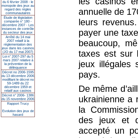
les casinos e
du 6 février 2008 - le
monopole des jeux au
annuelle de 1
regard des règles
communautaires
Étude de législation
leurs revenus
comparée n° 180 -
décembre 2007 - Les
instances de contrôle
payer une taxe
du secteur des jeux
Arrêté du 14 mai
beaucoup, mê
2007 relatif à la
réglementation des
jeux dans les casinos
taxes est sur 
(JO du 17 mai 2007)
Loi n° 2007-297 du 5
mars 2007 relative à
jeux illégales
la prévention de la
délinquance
pays.
Décret no 2006-1595
du 13 décembre 2006
modifiant le décret no
59-1489 du 22
De même d’aille
décembre 1959 et
relatif aux casinos
Décret n° 2006- 1386
ukrainienne a
du 15 novembre 2006
Rapport Trucy
la Commission
Evolution des jeux de
hasard
des jeux et d
accepté un po