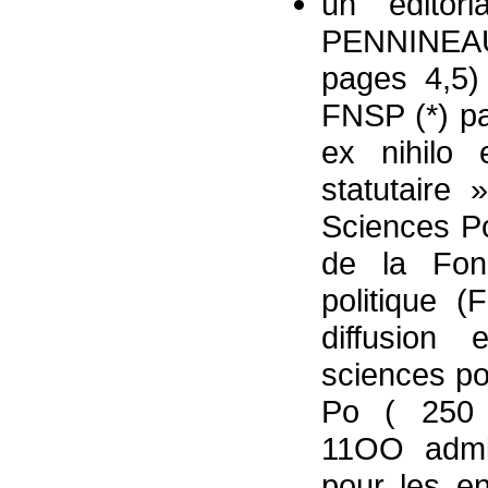
un édito
PENNINEAU 
pages 4,5)
FNSP (*) pa
ex nihilo 
statutaire 
Sciences Po
de la Fond
politique (
diffusion
sciences po
Po ( 250 e
11OO admis
pour les en