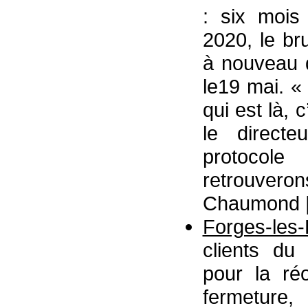
: six mois
2020, le br
à nouveau 
le19 mai. «
qui est là, c
le directe
protocole
retrouve
Chaumond | 
Forges-les
clients du
pour la ré
fermeture,