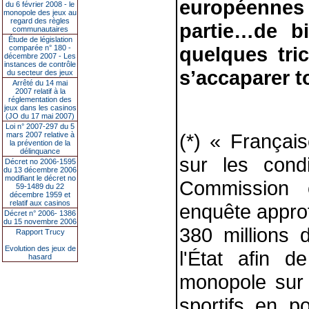
européennes
du 6 février 2008 - le
monopole des jeux au
regard des règles
partie…de bi
communautaires
Étude de législation
quelques tri
comparée n° 180 -
décembre 2007 - Les
instances de contrôle
s’accaparer to
du secteur des jeux
Arrêté du 14 mai
2007 relatif à la
réglementation des
jeux dans les casinos
(JO du 17 mai 2007)
Loi n° 2007-297 du 5
(*) « Françai
mars 2007 relative à
la prévention de la
délinquance
sur les condi
Décret no 2006-1595
du 13 décembre 2006
modifiant le décret no
Commission 
59-1489 du 22
décembre 1959 et
relatif aux casinos
enquête approf
Décret n° 2006- 1386
du 15 novembre 2006
380 millions
Rapport Trucy
Evolution des jeux de
l'État afin 
hasard
monopole sur l
sportifs en po