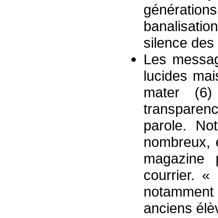
génératio
banalisati
silence des 
Les message
lucides mai
mater (6)
transparen
parole. No
nombreux, e
magazine 
courrier. 
notamment «
anciens élè