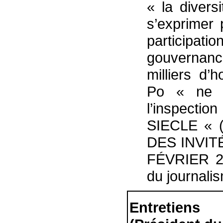
« la divers
s’exprimer 
participa
gouvernance
milliers d
Po « ne l
l’inspectio
SIECLE « (
DES INVIT
FÉVRIER 202
du journali
Entretie