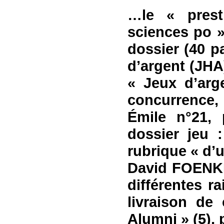
…le « prest
sciences po »
dossier (40 p
d’argent (JH
« Jeux d’arg
concurrence, 
Émile n°21, 
dossier jeu 
rubrique « d’u
David FOENKI
différentes ra
livraison de
Alumni » (5),