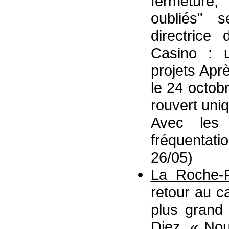
fermeture,
oubliés" s
directric
Casino : 
projets Apr
le 24 octob
rouvert uni
Avec les
fréquentati
26/05)
La Roche-
retour au c
plus grand
Diez. « Nou