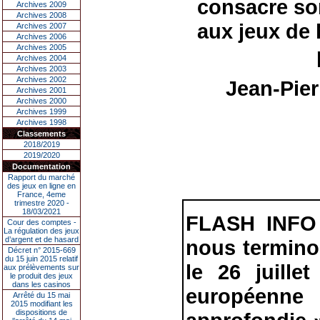
consacre so
Archives 2009
Archives 2008
aux jeux de 
Archives 2007
Archives 2006
Archives 2005
Archives 2004
Archives 2003
Archives 2002
Jean-Pie
Archives 2001
Archives 2000
Archives 1999
Archives 1998
Classements
2018/2019
2019/2020
Documentation
Rapport du marché
des jeux en ligne en
France, 4eme
trimestre 2020 -
18/03/2021
FLASH INFO
Cour des comptes -
La régulation des jeux
d’argent et de hasard
nous termino
Décret n° 2015-669
du 15 juin 2015 relatif
le 26 juill
aux prélèvements sur
le produit des jeux
dans les casinos
européenne
Arrêté du 15 mai
2015 modifiant les
dispositions de