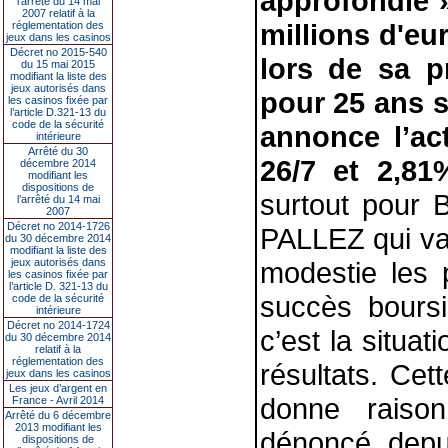
approfondie 
l’arrêté du 14 mai
2007 relatif à la
millions d'eu
réglementation des
jeux dans les casinos
Décret no 2015-540
lors de sa p
du 15 mai 2015
modifiant la liste des
jeux autorisés dans
pour 25 ans s
les casinos fixée par
l’article D.321-13 du
code de la sécurité
annonce l’ac
intérieure
Arrêté du 30
26/7 et 2,81
décembre 2014
modifiant les
dispositions de
surtout pour 
l’arrêté du 14 mai
2007
Décret no 2014-1726
PALLEZ qui v
du 30 décembre 2014
modifiant la liste des
jeux autorisés dans
modestie les
les casinos fixée par
l’article D. 321-13 du
succès boursi
code de la sécurité
intérieure
Décret no 2014-1724
c’est la situa
du 30 décembre 2014
relatif à la
réglementation des
résultats. Cet
jeux dans les casinos
Les jeux d’argent en
donne raison
France - Avril 2014
Arrêté du 6 décembre
2013 modifiant les
dénoncé depu
dispositions de