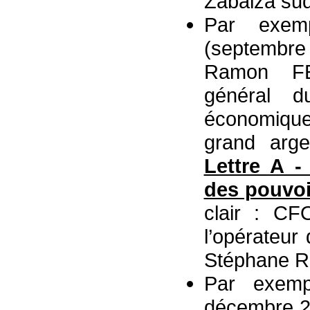
Zabalza sud
Par exem
(septembr
Ramon FE
général d
économiqu
grand arg
Lettre A -
des pouvoi
clair : CF
l’opérateur
Stéphane 
Par exem
décembre 