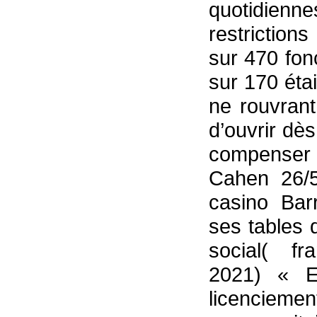
quotidienn
restriction
sur 470 fon
sur 170 étai
ne rouvrant
d’ouvrir dè
compenser l
Cahen 26/5
casino Barr
ses tables 
social( fra
2021) « En
licenciemen