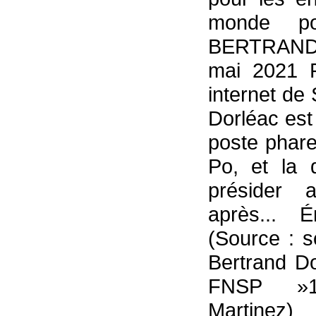
monde pol
BERTRAND 
mai 2021 P
internet de
Dorléac est
poste phar
Po, et la 
présider a
après... 
(Source : s
Bertrand Do
FNSP »12
Martinez)