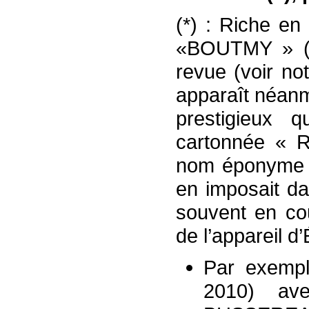
(*) : Riche en
«BOUTMY » ( 
revue (voir no
apparaît néan
prestigieux q
cartonnée «
nom éponyme d
en imposait da
souvent en co
de l’appareil d’
Par exempl
2010) av