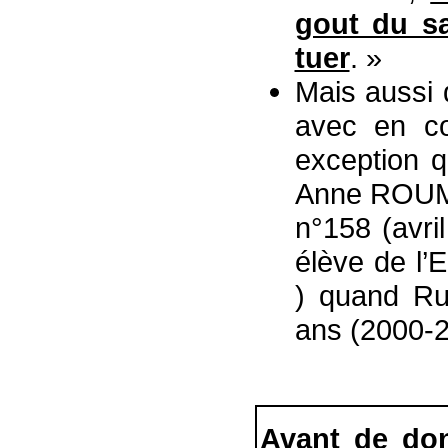
gout du sa
tuer
. »
Mais aussi 
avec en co
exception q
Anne ROUMA
n°158 (avr
élève de l’E
) quand Ru
ans (2000-2
Avant de don