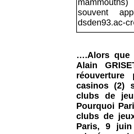
mammouths) m
souvent app
dsden93.ac-cret
….Alors que 
Alain GRIS
réouverture 
casinos (2) 
clubs de jeu 
Pourquoi Par
clubs de jeu
Paris, 9 jui