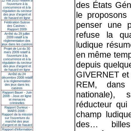
12 mai 2010 relative à
des États Gé
l’ouverture à la
concurrence et à la
régulation du secteur
le proposons
des jeux d’argent et
de hasard en ligne
penser une po
Fédération Suisse
des Casinos -
Rapport 2009
refuse la qu
Arrêté du 29 juillet
2009 relatif à la
réglementation des
ludique résum
jeux dans les casinos
Projet de Loi du 30
en même temps
mars 2009 relatif à
l’ouverture à la
concurrence et à la
depuis quelqu
régulation du secteur
des jeux d’argent et
de hasard en ligne
GIVERNET et 
Arrêté du 24
décembre 2008 relatif
à la réglementation
REM, dans 
des jeux dans les
casinos
nationale), 
Rapport Bauer - Juin
2008 - Jeux en ligne
et menaces
réducteur qui
criminelles
Rapport Durieux -
MARS 2008 -
champ ludique
Rapport de la mission
sur l’ouverture du
des… billes
marché des jeux
d’argent et de hasard
Rapport d'information