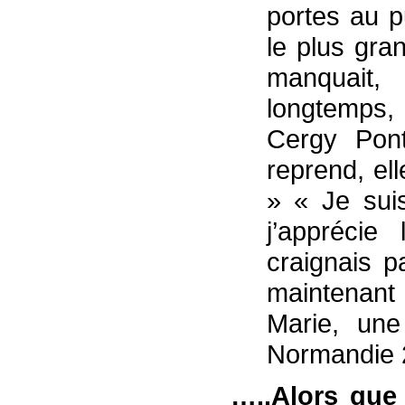
portes au p
le plus gra
manquait
longtemps,
Cergy Pon
reprend, ell
» « Je sui
j’apprécie
craignais p
maintenant 
Marie, une
Normandie 
…..Alors que 