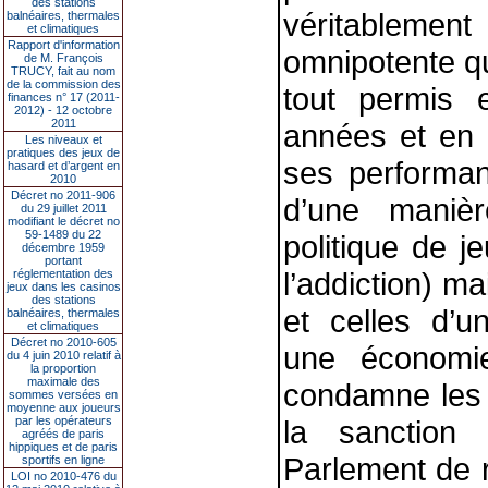
des stations
véritableme
balnéaires, thermales
et climatiques
Rapport d'information
omnipotente qui
de M. François
TRUCY, fait au nom
de la commission des
tout permis 
finances n° 17 (2011-
2012) - 12 octobre
2011
années et en 
Les niveaux et
pratiques des jeux de
ses performan
hasard et d’argent en
2010
Décret no 2011-906
d’une maniè
du 29 juillet 2011
modifiant le décret no
59-1489 du 22
politique de j
décembre 1959
portant
l’addiction) m
réglementation des
jeux dans les casinos
des stations
et celles d’u
balnéaires, thermales
et climatiques
Décret no 2010-605
une économi
du 4 juin 2010 relatif à
la proportion
maximale des
condamne les 
sommes versées en
moyenne aux joueurs
par les opérateurs
la sanction 
agréés de paris
hippiques et de paris
Parlement de 
sportifs en ligne
LOI no 2010-476 du