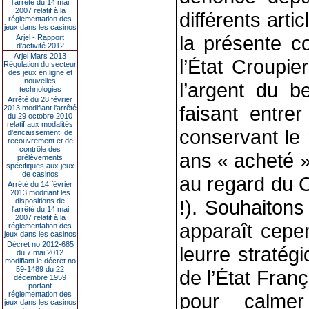
l’arrêté du 14 mai
2007 relatif à la
différents art
réglementation des
jeux dans les casinos
la présente co
Arjel - Rapport
d'activité 2012
Arjel Mars 2013
l’État Croupie
Régulation du secteur
des jeux en ligne et
nouvelles
l’argent du b
technologies
Arrêté du 28 février
faisant entre
2013 modifiant l'arrêté
du 29 octobre 2010
relatif aux modalités
conservant le
d'encaissement, de
recouvrement et de
contrôle des
ans « acheté » 
prélèvements
spécifiques aux jeux
de casinos
au regard du C
Arrêté du 14 février
2013 modifiant les
!). Souhaitons
dispositions de
l'arrêté du 14 mai
2007 relatif à la
apparaît cepen
réglementation des
jeux dans les casinos
Décret no 2012-685
leurre stratég
du 7 mai 2012
modifiant le décret no
59-1489 du 22
de l’État Fran
décembre 1959
portant
réglementation des
pour calmer
jeux dans les casinos