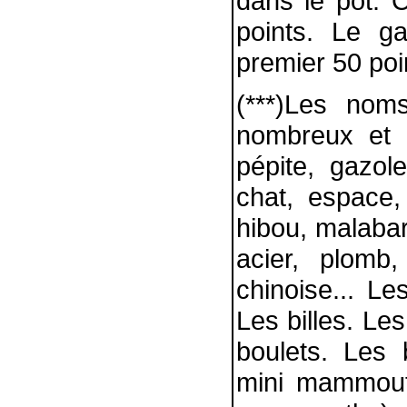
dans le pot. 
points. Le ga
premier 50 poi
(***)Les nom
nombreux et 
pépite, gazol
chat, espace,
hibou, malabar,
acier, plomb,
chinoise... Le
Les billes. Les
boulets. Les 
mini mammout