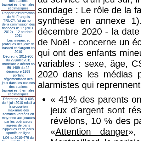
des stations
balnéaires, thermales
sondage : Le rôle de la fa
et climatiques
Rapport d'information
de M. François
synthèse en annexe 1).
TRUCY, fait au nom
de la commission des
finances n° 17 (2011-
décembre 2020 - la date
2012) - 12 octobre
2011
de Noël - concerne un éc
Les niveaux et
pratiques des jeux de
hasard et d’argent en
qui ont des enfants min
2010
Décret no 2011-906
du 29 juillet 2011
variables : sexe, âge, C
modifiant le décret no
59-1489 du 22
2020 dans les médias po
décembre 1959
portant
réglementation des
alarmistes qui reprennent 
jeux dans les casinos
des stations
balnéaires, thermales
et climatiques
« 41% des parents ont
Décret no 2010-605
du 4 juin 2010 relatif à
la proportion
jeux d’argent sont r
maximale des
sommes versées en
révélons, 10 % des p
moyenne aux joueurs
par les opérateurs
agréés de paris
«
Attention danger
»,
hippiques et de paris
sportifs en ligne
LOI no 2010-476 du