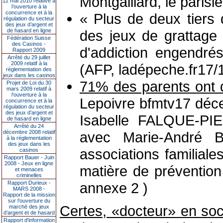
Montgaillard, le paris
12 mai 2010 relative à
l’ouverture à la
concurrence et à la
« Plus de deux tiers 
régulation du secteur
des jeux d’argent et
de hasard en ligne
des jeux de grattag
Fédération Suisse
des Casinos -
d'addiction engendrés
Rapport 2009
Arrêté du 29 juillet
2009 relatif à la
(AFP, ladépeche.fr17/
réglementation des
jeux dans les casinos
71% des parents ont d
Projet de Loi du 30
mars 2009 relatif à
l’ouverture à la
Lepoivre bfmtv17 déc
concurrence et à la
régulation du secteur
des jeux d’argent et
Isabelle FALQUE-PIE
de hasard en ligne
Arrêté du 24
décembre 2008 relatif
avec Marie-André Bl
à la réglementation
des jeux dans les
associations familial
casinos
Rapport Bauer - Juin
2008 - Jeux en ligne
matière de prévention
et menaces
criminelles
Rapport Durieux -
annexe 2 )
MARS 2008 -
Rapport de la mission
sur l’ouverture du
Certes, «docteur» en soc
marché des jeux
d’argent et de hasard
Rapport d'information