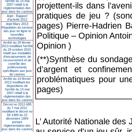
l’arrêté du 14 mai
projettent-ils dans l’ave
2007 relatif à la
réglementation des
jeux dans les casinos
pratiques de jeu ? (son
Arjel - Rapport
d'activité 2012
pages) Pierre-Hadrien Ba
Arjel Mars 2013
Régulation du secteur
des jeux en ligne et
Politique – Opinion Anto
nouvelles
technologies
Arrêté du 28 février
Opinion )
2013 modifiant l'arrêté
du 29 octobre 2010
relatif aux modalités
(**)Synthèse du sondage 
d'encaissement, de
recouvrement et de
contrôle des
d’argent et confineme
prélèvements
spécifiques aux jeux
de casinos
problématiques pour une
Arrêté du 14 février
2013 modifiant les
dispositions de
pages)
l'arrêté du 14 mai
2007 relatif à la
réglementation des
jeux dans les casinos
Décret no 2012-685
du 7 mai 2012
modifiant le décret no
59-1489 du 22
L’ Autorité Nationale des
décembre 1959
portant
réglementation des
au service d'un jeu sûr, 
jeux dans les casinos