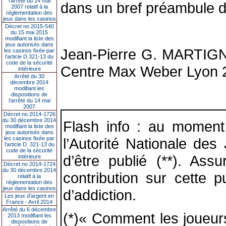
l’arrêté du 14 mai
dans un bref préambule d’
2007 relatif à la
réglementation des
jeux dans les casinos
Décret no 2015-540
du 15 mai 2015
modifiant la liste des
jeux autorisés dans
Jean-Pierre G. MARTIGNO
les casinos fixée par
l’article D.321-13 du
code de la sécurité
Centre Max Weber Lyon 2,
intérieure
Arrêté du 30
décembre 2014
modifiant les
dispositions de
l’arrêté du 14 mai
2007
Décret no 2014-1726
du 30 décembre 2014
Flash info : au moment
modifiant la liste des
jeux autorisés dans
les casinos fixée par
l’Autorité Nationale d
l’article D. 321-13 du
code de la sécurité
d’être publié (**). As
intérieure
Décret no 2014-1724
du 30 décembre 2014
contribution sur cette 
relatif à la
réglementation des
jeux dans les casinos
d’addiction.
Les jeux d’argent en
France - Avril 2014
Arrêté du 6 décembre
(*)« Comment les joueur
2013 modifiant les
dispositions de