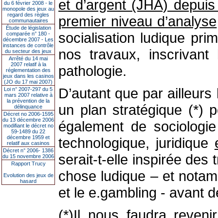
et d’argent (JHA) depuis
du 6 février 2008 - le
monopole des jeux au
regard des règles
premier niveau d’analyse
communautaires
Étude de législation
socialisation ludique pri
comparée n° 180 -
décembre 2007 - Les
instances de contrôle
nos travaux, inscrivan
du secteur des jeux
Arrêté du 14 mai
2007 relatif à la
pathologie.
réglementation des
jeux dans les casinos
(JO du 17 mai 2007)
D’autant que par ailleurs
Loi n° 2007-297 du 5
mars 2007 relative à
la prévention de la
un plan stratégique (*) 
délinquance
Décret no 2006-1595
du 13 décembre 2006
également de sociologie
modifiant le décret no
59-1489 du 22
décembre 1959 et
technologique, juridique
relatif aux casinos
Décret n° 2006- 1386
serait-t-elle inspirée de
du 15 novembre 2006
Rapport Trucy
chose ludique – et notam
Evolution des jeux de
hasard
et le e.gambling - avant d
(*)Il nous faudra reveni