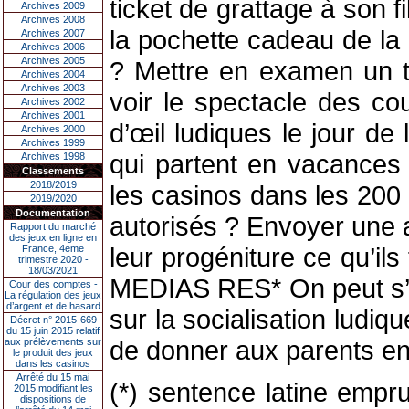
ticket de grattage à son f
Archives 2009
Archives 2008
la pochette cadeau de la 
Archives 2007
Archives 2006
Archives 2005
? Mettre en examen un t
Archives 2004
Archives 2003
voir le spectacle des co
Archives 2002
Archives 2001
d’œil ludiques le jour d
Archives 2000
Archives 1999
qui partent en vacances
Archives 1998
Classements
2018/2019
les casinos dans les 200 
2019/2020
Documentation
autorisés ? Envoyer une 
Rapport du marché
des jeux en ligne en
leur progéniture ce qu’ils
France, 4eme
trimestre 2020 -
18/03/2021
MEDIAS RES* On peut s’i
Cour des comptes -
La régulation des jeux
d’argent et de hasard
sur la socialisation ludi
Décret n° 2015-669
du 15 juin 2015 relatif
de donner aux parents en
aux prélèvements sur
le produit des jeux
dans les casinos
Arrêté du 15 mai
(*) sentence latine empr
2015 modifiant les
dispositions de