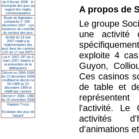
du 6 février 2008 - le
monopole des jeux au
A propos de S
regard des règles
communautaires
Étude de législation
Le groupe Soci
comparée n° 180 -
décembre 2007 - Les
instances de contrôle
une activité 
du secteur des jeux
Arrêté du 14 mai
2007 relatif à la
spécifiquement
réglementation des
jeux dans les casinos
exploite 4 cas
(JO du 17 mai 2007)
Loi n° 2007-297 du 5
mars 2007 relative à
Guyon, Colliou
la prévention de la
délinquance
Décret no 2006-1595
Ces casinos so
du 13 décembre 2006
modifiant le décret no
de table et d
59-1489 du 22
décembre 1959 et
relatif aux casinos
représenten
Décret n° 2006- 1386
du 15 novembre 2006
Rapport Trucy
l'activité. L
Evolution des jeux de
activités d'
hasard
d'animations e