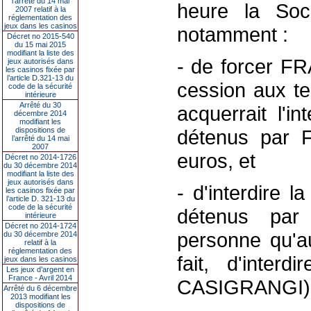
l’arrêté du 14 mai
heure la Soc
2007 relatif à la
réglementation des
jeux dans les casinos
notamment :
Décret no 2015-540
du 15 mai 2015
modifiant la liste des
- de forcer F
jeux autorisés dans
les casinos fixée par
l’article D.321-13 du
cession aux 
code de la sécurité
intérieure
Arrêté du 30
acquerrait l'in
décembre 2014
modifiant les
dispositions de
détenus par 
l’arrêté du 14 mai
2007
euros, et
Décret no 2014-1726
du 30 décembre 2014
modifiant la liste des
jeux autorisés dans
- d'interdire l
les casinos fixée par
l’article D. 321-13 du
code de la sécurité
détenus par
intérieure
Décret no 2014-1724
personne qu
du 30 décembre 2014
relatif à la
réglementation des
fait, d'interd
jeux dans les casinos
Les jeux d’argent en
France - Avril 2014
CASIGRANGI)
Arrêté du 6 décembre
2013 modifiant les
dispositions de