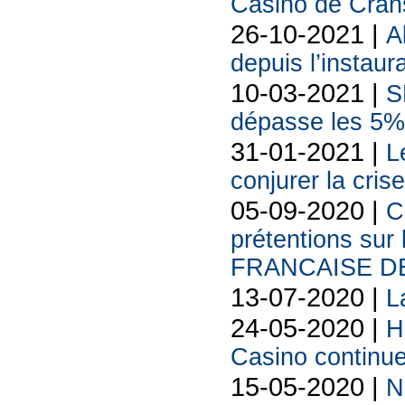
Casino de Cra
26-10-2021 |
A
depuis l’instaur
10-03-2021 |
S
dépasse les 5% 
31-01-2021 |
L
conjurer la cris
05-09-2020 |
C
prétentions sur
FRANCAISE DE
13-07-2020 |
L
24-05-2020 |
H
Casino continu
15-05-2020 |
N