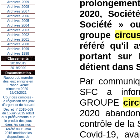
prolongemen
Archives 2009
Archives 2008
2020, Sociét
Archives 2007
Archives 2006
Archives 2005
Société » o
Archives 2004
Archives 2003
groupe
circu
Archives 2002
Archives 2001
référé qu'il a
Archives 2000
Archives 1999
portant sur 
Archives 1998
Classements
2018/2019
détient dans 
2019/2020
Documentation
Rapport du marché
Par communiq
des jeux en ligne en
France, 4eme
SFC a infor
trimestre 2020 -
18/03/2021
Cour des comptes -
GROUPE
cir
La régulation des jeux
d’argent et de hasard
Décret n° 2015-669
2020 abandonn
du 15 juin 2015 relatif
aux prélèvements sur
contrôle de la 
le produit des jeux
dans les casinos
Arrêté du 15 mai
Covid-19, ava
2015 modifiant les
dispositions de