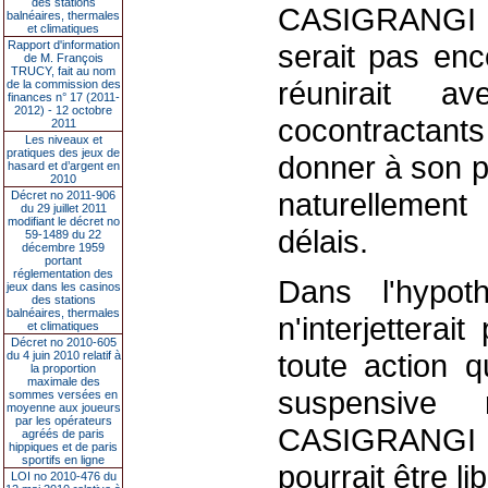
des stations
CASIGRANGI 
balnéaires, thermales
et climatiques
Rapport d'information
serait pas en
de M. François
TRUCY, fait au nom
réunirait 
de la commission des
finances n° 17 (2011-
2012) - 12 octobre
cocontractants
2011
Les niveaux et
pratiques des jeux de
donner à son pr
hasard et d’argent en
2010
naturellement
Décret no 2011-906
du 29 juillet 2011
modifiant le décret no
délais.
59-1489 du 22
décembre 1959
portant
réglementation des
Dans l'hyp
jeux dans les casinos
des stations
balnéaires, thermales
n'interjettera
et climatiques
Décret no 2010-605
toute action qu
du 4 juin 2010 relatif à
la proportion
maximale des
suspensive r
sommes versées en
moyenne aux joueurs
par les opérateurs
CASIGRANGI
agréés de paris
hippiques et de paris
sportifs en ligne
pourrait être li
LOI no 2010-476 du