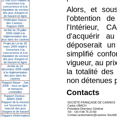
12 mai 2010 relative à
l’ouverture à la
concurrence et à la
Alors, et sou
régulation du secteur
des jeux d’argent et
l'obtention de
de hasard en ligne
Fédération Suisse
des Casinos -
l'Intérieur,
Rapport 2009
Arrêté du 29 juillet
2009 relatif à la
d'acquérir 
réglementation des
jeux dans les casinos
déposerait un 
Projet de Loi du 30
mars 2009 relatif à
l’ouverture à la
simplifié conf
concurrence et à la
régulation du secteur
des jeux d’argent et
vigueur, au pri
de hasard en ligne
Arrêté du 24
la totalité de
décembre 2008 relatif
à la réglementation
des jeux dans les
non détenues
casinos
Rapport Bauer - Juin
2008 - Jeux en ligne
et menaces
Contacts
criminelles
Rapport Durieux -
MARS 2008 -
Rapport de la mission
SOCIETE FRANÇAISE DE CASINOS
sur l’ouverture du
Carlos UBACH
marché des jeux
Président Directeur Général
d’argent et de hasard
Tél : +33 4 68 75 23 60
Contact.actionnaires@casinos-Société
Rapport d'information