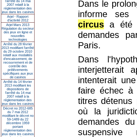
Dans le prolo
l’arrêté du 14 mai
2007 relatif à la
réglementation des
informe ses
jeux dans les casinos
Arjel - Rapport
d'activité 2012
circus
a été d
Arjel Mars 2013
Régulation du secteur
demandes par
des jeux en ligne et
nouvelles
technologies
Paris.
Arrêté du 28 février
2013 modifiant l'arrêté
du 29 octobre 2010
relatif aux modalités
Dans l'hyp
d'encaissement, de
recouvrement et de
contrôle des
interjetterai
prélèvements
spécifiques aux jeux
intenterait un
de casinos
Arrêté du 14 février
2013 modifiant les
faire échec 
dispositions de
l'arrêté du 14 mai
2007 relatif à la
titres détenu
réglementation des
jeux dans les casinos
où la juridict
Décret no 2012-685
du 7 mai 2012
modifiant le décret no
demandes 
59-1489 du 22
décembre 1959
portant
suspensive r
réglementation des
jeux dans les casinos