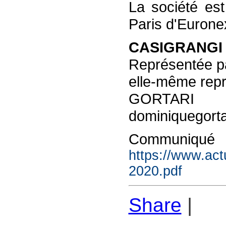
La société es
Paris d'Euron
CASIGRANGI
Représentée p
elle-même rep
GORTARI
dominiquegorta
Com
https://www.ac
2020.pdf
Share
|