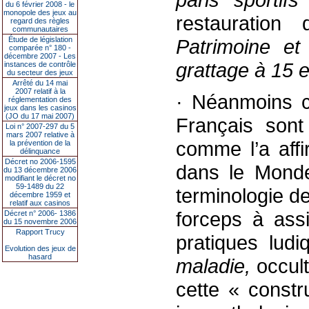
du 6 février 2008 - le
monopole des jeux au
restauration
regard des règles
communautaires
Étude de législation
Patrimoine et
comparée n° 180 -
décembre 2007 - Les
grattage à 15 e
instances de contrôle
du secteur des jeux
Arrêté du 14 mai
2007 relatif à la
· Néanmoins ce
réglementation des
jeux dans les casinos
(JO du 17 mai 2007)
Français son
Loi n° 2007-297 du 5
mars 2007 relative à
comme l’a affi
la prévention de la
délinquance
Décret no 2006-1595
dans le Monde
du 13 décembre 2006
modifiant le décret no
59-1489 du 22
terminologie d
décembre 1959 et
relatif aux casinos
forceps à assi
Décret n° 2006- 1386
du 15 novembre 2006
Rapport Trucy
pratiques lud
Evolution des jeux de
hasard
maladie,
occult
cette « constr