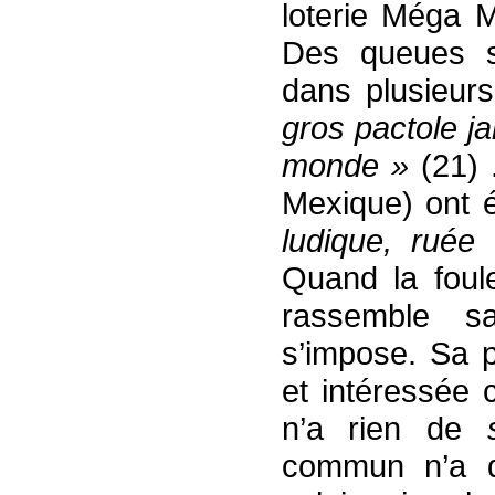
loterie Méga Mi
Des queues s
dans plusieur
gros pactole j
monde »
(21) 
Mexique) ont 
ludique, ruée
Quand la foul
rassemble sa
s’impose. Sa p
et intéressée 
n’a rien de
commun n’a d