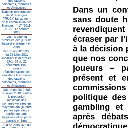
des stations
balnéaires, thermales
Dans un conte
et climatiques
Rapport d'information
de M. François
sans doute hi
TRUCY, fait au nom
de la commission des
finances n° 17 (2011-
revendiquent
2012) - 12 octobre
2011
écraser par l’
Les niveaux et
pratiques des jeux de
hasard et d’argent en
à la décision 
2010
Décret no 2011-906
du 29 juillet 2011
que nos conci
modifiant le décret no
59-1489 du 22
décembre 1959
joueurs – pa
portant
réglementation des
présent et e
jeux dans les casinos
des stations
balnéaires, thermales
commissions 
et climatiques
Décret no 2010-605
du 4 juin 2010 relatif à
politique de
la proportion
maximale des
sommes versées en
gambling et 
moyenne aux joueurs
par les opérateurs
après débat
agréés de paris
hippiques et de paris
sportifs en ligne
démocratiqu
LOI no 2010-476 du