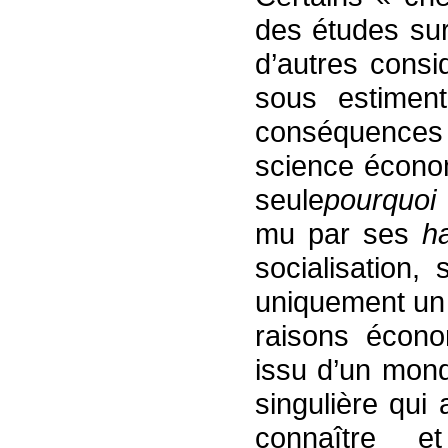
des études sur
d’autres consi
sous estimen
conséquences d
science économ
seule
pourquoi
mu par ses
h
socialisation,
uniquement un 
raisons écon
issu d’un mond
singulière qui
connaître e