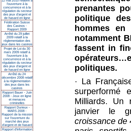
12 mai 2010 relative à
l’ouverture à la
prenantes po
concurrence et à la
régulation du secteur
des jeux d’argent et
politique de
de hasard en ligne
Fédération Suisse
hommes en g
des Casinos -
Rapport 2009
Arrêté du 29 juillet
notamment BER
2009 relatif à la
réglementation des
jeux dans les casinos
fassent in fi
Projet de Loi du 30
mars 2009 relatif à
opérateurs
l’ouverture à la
concurrence et à la
régulation du secteur
politiques.
des jeux d’argent et
de hasard en ligne
Arrêté du 24
décembre 2008 relatif
· La Français
à la réglementation
des jeux dans les
casinos
surperformé
Rapport Bauer - Juin
2008 - Jeux en ligne
Milliards. Un
et menaces
criminelles
Rapport Durieux -
janvier le
MARS 2008 -
Rapport de la mission
sur l’ouverture du
croissance de 
marché des jeux
d’argent et de hasard
paris sportif
Rapport d'information