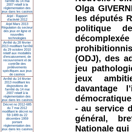
l’arrêté du 14 mai
2007 relatif à la
Olga GIVERN
réglementation des
jeux dans les casinos
les députés 
Arjel - Rapport
d'activité 2012
Arjel Mars 2013
politique 
Régulation du secteur
des jeux en ligne et
nouvelles
décomplexée
technologies
Arrêté du 28 février
prohibitionni
2013 modifiant l'arrêté
du 29 octobre 2010
relatif aux modalités
(ODJ), des a
d'encaissement, de
recouvrement et de
contrôle des
jeu pathologi
prélèvements
spécifiques aux jeux
de casinos
jeux ambiti
Arrêté du 14 février
2013 modifiant les
davantage l
dispositions de
l'arrêté du 14 mai
2007 relatif à la
démocratique 
réglementation des
jeux dans les casinos
Décret no 2012-685
- au service 
du 7 mai 2012
modifiant le décret no
59-1489 du 22
général, br
décembre 1959
portant
Nationale qui
réglementation des
jeux dans les casinos