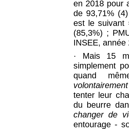
en 2018 pour a
de 93,71% (4) 
est le suivant
(85,3%) ; PMU
INSEE, année 2
· Mais 15 mi
simplement pou
quand même
volontairemen
tenter leur cha
du beurre dan
changer de vi
entourage - so