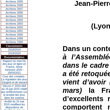
Jean-Pier
Archives 2009
Archives 2008
Archives 2007
Archives 2006
Archives 2005
Archives 2004
(Lyon
Archives 2003
Archives 2002
Archives 2001
Archives 2000
Archives 1999
Archives 1998
Classements
Dans un conte
2018/2019
2019/2020
à l’Assemblé
Documentation
Rapport du marché
dans le cadre 
des jeux en ligne en
France, 4eme
trimestre 2020 -
a été retoqué
18/03/2021
Cour des comptes -
La régulation des jeux
vient d’avoir
d’argent et de hasard
Décret n° 2015-669
mars)
la Fr
du 15 juin 2015 relatif
aux prélèvements sur
le produit des jeux
d’excellents 
dans les casinos
Arrêté du 15 mai
2015 modifiant les
comportent
dispositions de