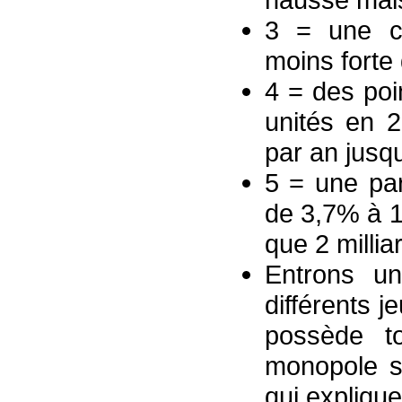
3 = une cr
moins forte
4 = des poi
unités en 
par an jusq
5 = une pa
de 3,7% à 1
que 2 millia
Entrons un
différents 
possède to
monopole s
qui explique