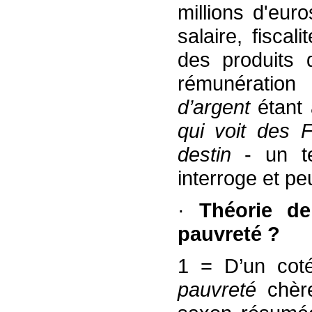
millions d'eur
salaire, fiscal
des produits 
rémunératio
d’argent
étant 
qui voit des 
destin
- un t
interroge et p
·
Théorie de
pauvreté ?
1 = D’un cot
pauvreté
chère