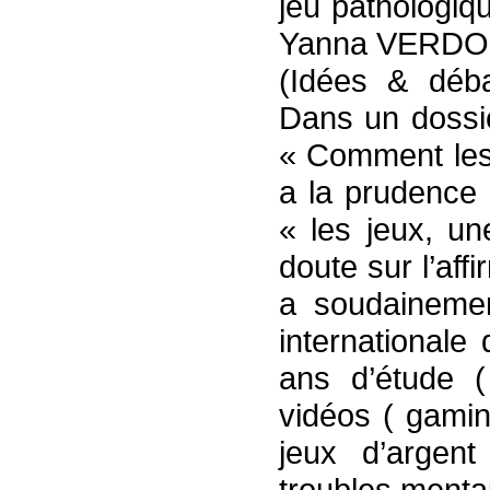
jeu pathologiq
Yanna VERDO d
(Idées & déba
Dans un dossi
« Comment les 
a la prudence 
« les jeux, un
doute sur l’aff
a soudainemen
internationale
ans d’étude (
vidéos ( gamin
jeux d’argent
troubles mentau