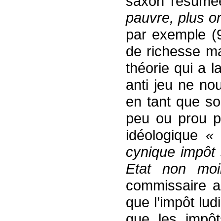
saxon résumé
pauvre, plus o
par exemple (9
de richesse m
théorie qui a 
anti jeu ne no
en tant que soc
peu ou prou p
idéologique
« 
cynique impôt 
Etat non mo
commissaire au
que l’impôt lud
que les impôt