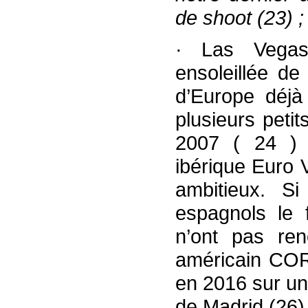
de shoot (23) ;
· Las Vegas
ensoleillée de
d’Europe déjà
plusieurs peti
2007 ( 24 ) P
ibérique Euro 
ambitieux. S
espagnols le 
n’ont pas ren
américain COR
en 2016 sur un
de Madrid (26) 