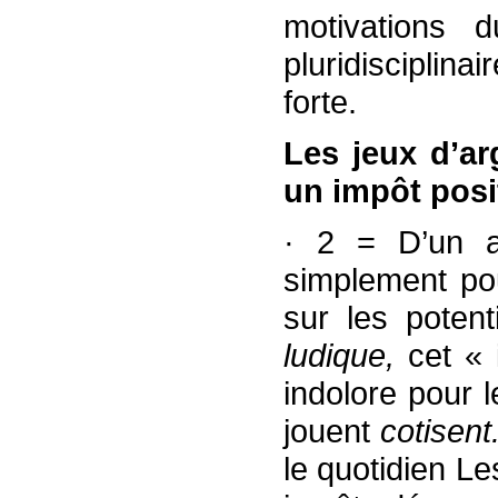
motivations d
pluridisciplin
forte.
Les jeux d’ar
un impôt posit
· 2 = D’un au
simplement po
sur les poten
ludique,
cet « 
indolore pour 
jouent
cotisent
le quotidien Le