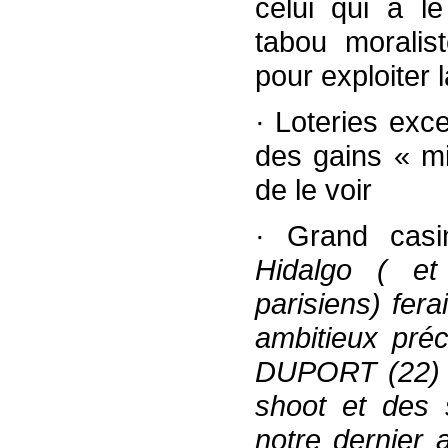
celui qui a le
tabou moralis
pour exploiter 
· Loteries exc
des gains « m
de le voir
· Grand casi
Hidalgo ( et
parisiens) fera
ambitieux préc
DUPORT (22) pl
shoot et des 
notre dernier 