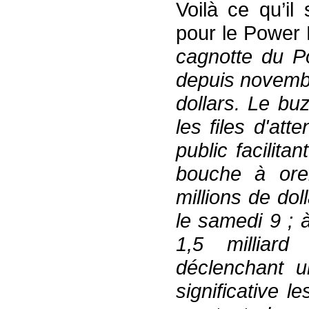
Voilà ce qu’i
pour le Power 
cagnotte du Po
depuis novembr
dollars. Le bu
les files d'att
public facilita
bouche à orei
millions de dol
le samedi 9 ; 
1,5 milliar
déclenchant u
significative l