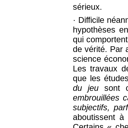
sérieux.
· Difficile né
hypothèses en
qui comportent
de vérité. Par 
science écono
Les travaux d
que les étude
du jeu
sont 
embrouillées c
subjectifs, par
aboutissent à 
Certains « che