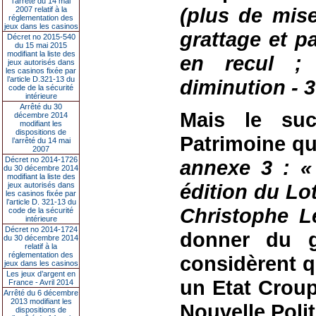
l’arrêté du 14 mai
(plus de mis
2007 relatif à la
réglementation des
jeux dans les casinos
grattage et pa
Décret no 2015-540
du 15 mai 2015
modifiant la liste des
en recul ;
jeux autorisés dans
les casinos fixée par
l’article D.321-13 du
diminution - 
code de la sécurité
intérieure
Arrêté du 30
Mais le su
décembre 2014
modifiant les
dispositions de
Patrimoine qu
l’arrêté du 14 mai
2007
Décret no 2014-1726
annexe 3 :
«
du 30 décembre 2014
modifiant la liste des
édition du Lot
jeux autorisés dans
les casinos fixée par
l’article D. 321-13 du
Christophe L
code de la sécurité
intérieure
Décret no 2014-1724
donner du 
du 30 décembre 2014
relatif à la
réglementation des
considèrent qu
jeux dans les casinos
Les jeux d’argent en
un Etat Croup
France - Avril 2014
Arrêté du 6 décembre
2013 modifiant les
Nouvelle Poli
dispositions de