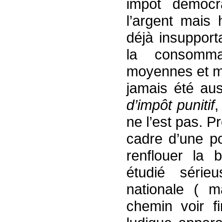
impôt démocr
l’argent mais 
déjà insupport
la consomma
moyennes et 
jamais été au
d’impôt punitif
,
ne l’est pas. 
cadre d’une po
renflouer la 
étudié série
nationale ( 
chemin voir fin