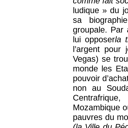
comme fait soci
ludique » du j
sa biographie
groupale. Par 
lui opposer
la 
l’argent pour 
Vegas) se trou
monde les Etat
pouvoir d’achat
non au Souda
Centrafrique
Mozambique ou
pauvres du mo
(la Ville du Pé