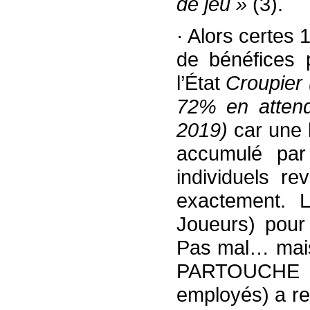
de jeu »
(3).
· Alors certes 1
de bénéfices 
l’État
Croupier 
72% en attenda
2019)
car une 
accumulé par
individuels re
exactement. 
Joueurs) pou
Pas mal… mais
PARTOUCHE pa
employés) a re