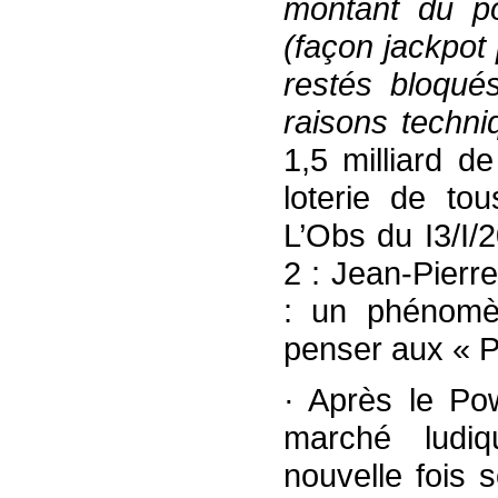
montant du po
(façon jackpot
restés bloqué
raisons techn
1,5 milliard de
loterie de tou
L’Obs du I3/I/
2 : Jean-Pier
: un phénomèn
penser aux « Po
· Après le Pow
marché ludi
nouvelle fois