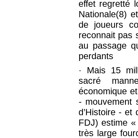
effet regretté
Nationale(8) e
de joueurs co
reconnait pas
au passage qu
perdants
· Mais 15 mill
sacré mann
économique e
-
mouvement so
d’Histoire - e
FDJ) estime «
très large fou