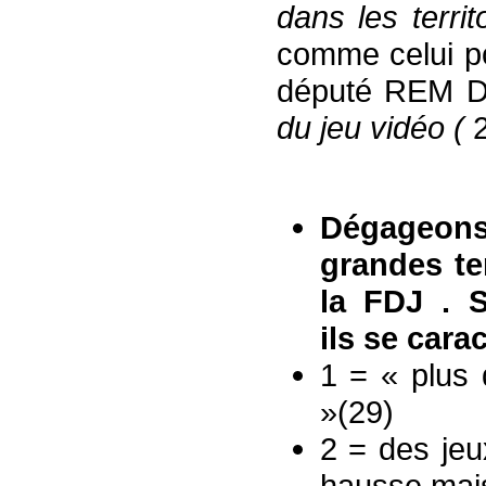
dans les terri
comme celui po
député REM 
du jeu vidéo (
2
Dégageons
grandes te
la FDJ . 
ils se carac
1 = « plus
»(29)
2 = des jeu
hausse mais