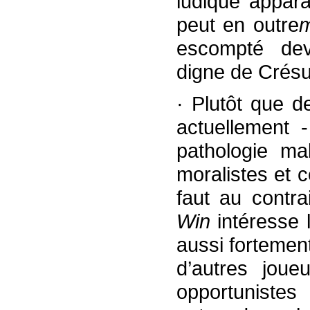
ludique appa
peut en outre
m
escompté de
digne de Crés
· Plutôt que d
actuellement -
pathologie ma
moralistes et c
faut au contra
Win
intéresse l
aussi forteme
d’autres joue
opportuniste