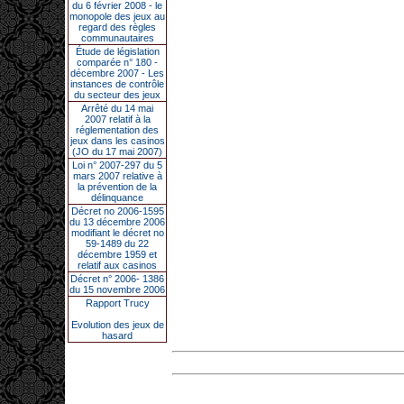
du 6 février 2008 - le
monopole des jeux au
regard des règles
communautaires
Étude de législation
comparée n° 180 -
décembre 2007 - Les
instances de contrôle
du secteur des jeux
Arrêté du 14 mai
2007 relatif à la
réglementation des
jeux dans les casinos
(JO du 17 mai 2007)
Loi n° 2007-297 du 5
mars 2007 relative à
la prévention de la
délinquance
Décret no 2006-1595
du 13 décembre 2006
modifiant le décret no
59-1489 du 22
décembre 1959 et
relatif aux casinos
Décret n° 2006- 1386
du 15 novembre 2006
Rapport Trucy
Evolution des jeux de
hasard