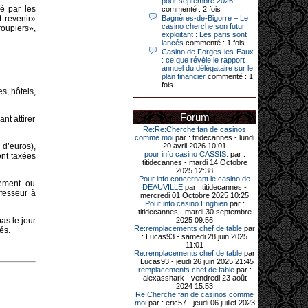
pour septembre 2026
hé par les
commenté : 2 fois
t revenir»
Bagnères-de-Bigorre – Le
14-04-2026|
casino cherche son futur
oupiers»,
exploitant : Les paris sont
Dimanche 12 avril 2026, cette date
lancés
commenté : 1 fois
restera gravée dans la mémoire de
Casino de Forges-les-Eaux
ce joueur du casino de Saint-Quay-
: ce que révèle le rapport
Portrieux (Côtes-d’Armor).
annuel du délégataire sur le
plan financier
commenté : 1
Ce quinquagénaire, habitant Plouha
fois
mais souhaitant garder l’anonymat,
s, hôtels,
a eu l’énorme surprise de décrocher
un jackpot record de 82 426 €.
Forum
Le plus gros gain gagné depuis plus
nt attirer
de 20 ans dans l’établissement.
Re:Re:Cherche fan de casinos
comme moi
par : titidecannes - lundi
 d’euros),
20 avril 2026 10:01
pour info casino CASSIS.
par :
ont taxées
titidecannes - mardi 14 Octobre
31-03-2026|
2025 12:38
Pour info concernant le casino de
Série de jackpots au casino JOA de
tement ou
DEAUVILLE
par : titidecannes -
Gujan-Mestras : ce mois de mars a
fesseur à
mercredi 01 Octobre 2025 10:25
été fructueux pour quelques
Pour info casino Enghien
par :
joueurs. D’abord avec 44 207 euros
titidecannes - mardi 30 septembre
remportés le dimanche 22 mars sur
as le jour
2025 09:56
une machine à sous pour une mise
Re:remplacements chef de table
par
és.
initiale de 5,28 €. Puis quelques
: Lucas93 - samedi 28 juin 2025
jours plus tard, le vendredi 27 mars,
11:01
un joueur a décroché 12 086 euros
Re:remplacements chef de table
par
sur une autre machine à sous.
: Lucas93 - jeudi 26 juin 2025 21:45
remplacements chef de table
par :
Enfin, troisième et dernier jackpot,
alexasshark - vendredi 23 août
record cette fois-ci, le samedi 28
2024 15:53
mars dernier. Quelque 111 322
Re:Cherche fan de casinos comme
euros ont été remportés sur la table
moi
par : eric57 - jeudi 06 juillet 2023
d’Ultimate Texas Hold’em Poker,