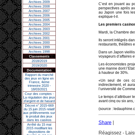
Archives 2009
C’est en jouant au po
Archives 2008
perspectives après av
Archives 2007
au Japon une fois le
Archives 2006
explique-t-il.
Archives 2005
Les premiers casinos 
Archives 2004
Archives 2003
Mardi, la Chambre des 
Archives 2002
Archives 2001
Ils seront intégrés da
Archives 2000
restaurants, théâtres 
Archives 1999
Archives 1998
Dans un Japon vieillis
voyageurs d’affaires 
Classements
2018/2019
Les économistes proje
2019/2020
une manne dont l’Etat e
Documentation
à hauteur de 30%.
Rapport du marché
des jeux en ligne en
«Un seul de ces com
France, 4eme
indirectement, et aur
trimestre 2020 -
l’université de Comme
18/03/2021
Cour des comptes -
Le temps d’attribuer le
La régulation des jeux
avant cinq ou six ans,
d’argent et de hasard
Décret n° 2015-669
(source : ledauphine.
du 15 juin 2015 relatif
aux prélèvements sur
le produit des jeux
dans les casinos
Share
|
Arrêté du 15 mai
2015 modifiant les
dispositions de
Réagissez - Lais