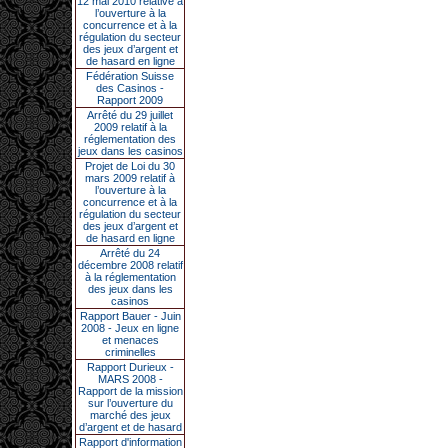
12 mai 2010 relative à
l’ouverture à la
concurrence et à la
régulation du secteur
des jeux d’argent et
de hasard en ligne
Fédération Suisse
des Casinos -
Rapport 2009
Arrêté du 29 juillet
2009 relatif à la
réglementation des
jeux dans les casinos
Projet de Loi du 30
mars 2009 relatif à
l’ouverture à la
concurrence et à la
régulation du secteur
des jeux d’argent et
de hasard en ligne
Arrêté du 24
décembre 2008 relatif
à la réglementation
des jeux dans les
casinos
Rapport Bauer - Juin
2008 - Jeux en ligne
et menaces
criminelles
Rapport Durieux -
MARS 2008 -
Rapport de la mission
sur l’ouverture du
marché des jeux
d’argent et de hasard
Rapport d'information