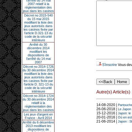
l’arrêté du 14 mai
2007 relatif à la
réglementation des
jeux dans les casinos
Décret no 2015-540
du 15 mai 2015
modifiant la liste des
jeux autorisés dans
les casinos fixée par
l’article D.321-13 du
code de la sécurité
intérieure
Arrêté du 30
décembre 2014
modifiant les
dispositions de
l’arrêté du 14 mai
2007
S'inscrire
Vous deve
Décret no 2014-1726
du 30 décembre 2014
modifiant la liste des
jeux autorisés dans
les casinos fixée par
l’article D. 321-13 du
code de la sécurité
Autre(s) Article(s)
intérieure
Décret no 2014-1724
du 30 décembre 2014
relatif à la
14-08-2020 |
Partouche
réglementation des
26-06-2018 |
Le Japon 
jeux dans les casinos
15-12-2016 |
Japon: le 
Les jeux d’argent en
20-01-2016 |
Où en est
France - Avril 2014
21-06-2014 |
Japon : Sh
Arrêté du 6 décembre
2013 modifiant les
dispositions de