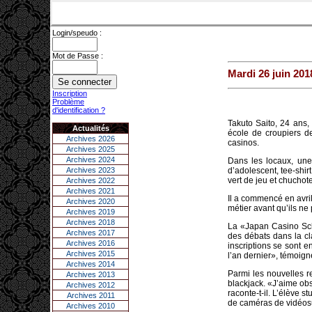
Login/speudo :
Mot de Passe :
Mardi 26 juin 201
Inscription
Problème
d'identification ?
Takuto Saito, 24 ans,
Actualités
école de croupiers d
Archives 2026
casinos.
Archives 2025
Archives 2024
Dans les locaux, une
Archives 2023
d’adolescent, tee-shir
vert de jeu et chuchote
Archives 2022
Archives 2021
Il a commencé en avri
Archives 2020
métier avant qu’ils ne p
Archives 2019
Archives 2018
La «Japan Casino Sch
Archives 2017
des débats dans la cla
Archives 2016
inscriptions se sont 
Archives 2015
l’an dernier», témoign
Archives 2014
Parmi les nouvelles re
Archives 2013
blackjack. «J’aime obs
Archives 2012
raconte-t-il. L’élève 
Archives 2011
de caméras de vidéosur
Archives 2010