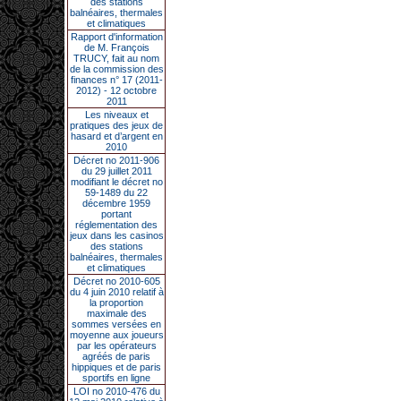
des stations
balnéaires, thermales
et climatiques
Rapport d'information
de M. François
TRUCY, fait au nom
de la commission des
finances n° 17 (2011-
2012) - 12 octobre
2011
Les niveaux et
pratiques des jeux de
hasard et d’argent en
2010
Décret no 2011-906
du 29 juillet 2011
modifiant le décret no
59-1489 du 22
décembre 1959
portant
réglementation des
jeux dans les casinos
des stations
balnéaires, thermales
et climatiques
Décret no 2010-605
du 4 juin 2010 relatif à
la proportion
maximale des
sommes versées en
moyenne aux joueurs
par les opérateurs
agréés de paris
hippiques et de paris
sportifs en ligne
LOI no 2010-476 du