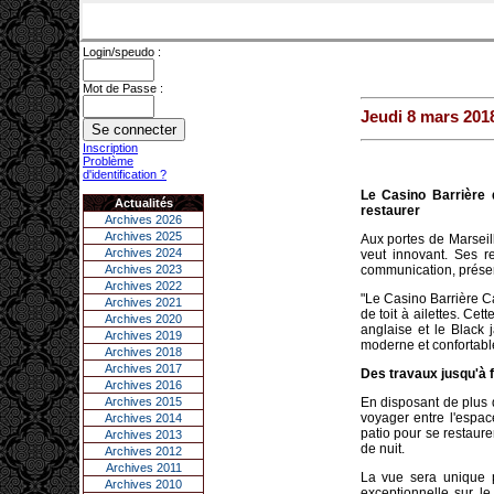
Login/speudo :
Mot de Passe :
Jeudi 8 mars 201
Inscription
Problème
d'identification ?
Le Casino Barrière 
Actualités
restaurer
Archives 2026
Archives 2025
Aux portes de Marseil
Archives 2024
veut innovant. Ses r
Archives 2023
communication, présen
Archives 2022
"Le Casino Barrière Ca
Archives 2021
de toit à ailettes. Ce
Archives 2020
anglaise et le Black 
Archives 2019
moderne et confortable
Archives 2018
Archives 2017
Des travaux jusqu'à f
Archives 2016
Archives 2015
En disposant de plus 
voyager entre l'espace
Archives 2014
patio pour se restaure
Archives 2013
de nuit.
Archives 2012
Archives 2011
La vue sera unique p
Archives 2010
exceptionnelle sur l