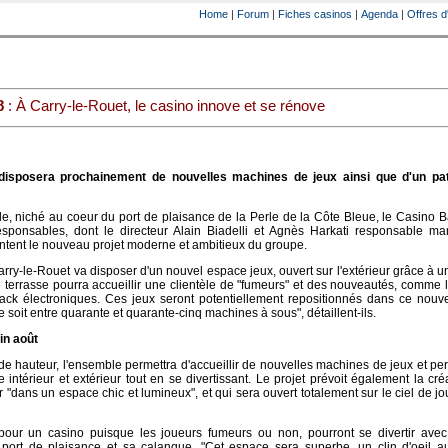
Home
|
Forum
|
Fiches casinos
|
Agenda
|
Offres d
8
: À Carry-le-Rouet, le casino innove et se rénove
disposera prochainement de nouvelles machines de jeux ainsi que d'un pa
le, niché au coeur du port de plaisance de la Perle de la Côte Bleue, le Casino B
esponsables, dont le directeur Alain Biadelli et Agnès Harkati responsable mar
tent le nouveau projet moderne et ambitieux du groupe.
rry-le-Rouet va disposer d'un nouvel espace jeux, ouvert sur l'extérieur grâce à 
tte terrasse pourra accueillir une clientèle de "fumeurs" et des nouveautés, comme l
jack électroniques. Ces jeux seront potentiellement repositionnés dans ce nouv
 soit entre quarante et quarante-cinq machines à sous", détaillent-ils.
in août
de hauteur, l'ensemble permettra d'accueillir de nouvelles machines de jeux et pe
 intérieur et extérieur tout en se divertissant. Le projet prévoit également la cré
r "dans un espace chic et lumineux", et qui sera ouvert totalement sur le ciel de 
our un casino puisque les joueurs fumeurs ou non, pourront se divertir ave
e port de plaisance et sa calanque. "Cet espace sera superbe, un clin d'oeil 