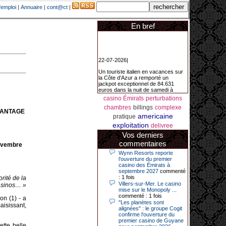
'emploi
|
Annuaire
|
cont@ct
|
En bref
22-07-2026|
Un touriste italien en vacances sur
la Côte d’Azur a remporté un
jackpot exceptionnel de 84.631
euros dans la nuit de samedi à
dimanche au Casino Barrière Le
Croisette à Cannes. Il s’agit d’un
casino Émirats
perturbations
nouveau record de gains de l’année
chambres
billings
complexe
2026 pour cet établissement.
VANTAGE
americaine
pratique
exploitation
delivree
Vos derniers
14-04-2026|
commentaires
novembre
Dimanche 12 avril 2026, cette date
Wynn Resorts reporte
restera gravée dans la mémoire de
l’ouverture du premier
ce joueur du casino de Saint-Quay-
casino des Émirats à
Portrieux (Côtes-d’Armor).
septembre 2027
commenté
: 1 fois
rité de la
Ce quinquagénaire, habitant Plouha
Villers-sur-Mer. Le casino
casinos… »
mais souhaitant garder l’anonymat,
mise sur le Monopoly ...
a eu l’énorme surprise de décrocher
commenté : 1 fois
un jackpot record de 82 426 €.
on (1) - a
"Les planètes sont
aisissant,
alignées" : le groupe Cogit
Le plus gros gain gagné depuis plus
confirme l'ouverture du
de 20 ans dans l’établissement.
premier casino de Guyane
ette belle