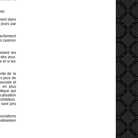
ner.
ement dans
 jours par
facilement
es casinos
mment les
 des jeux.
 et si les
nte de la
es jeux de
sociale et
s en plus
tique qui
calisation
hibition.
 sont pris
sociations
ostoiekien