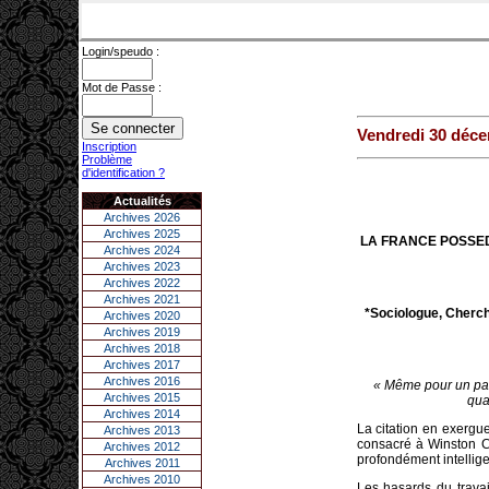
Login/speudo :
Mot de Passe :
Vendredi 30 déc
Inscription
Problème
d'identification ?
Actualités
Archives 2026
Archives 2025
LA FRANCE POSSED
Archives 2024
Archives 2023
Archives 2022
Archives 2021
*Sociologue, Cherch
Archives 2020
Archives 2019
Archives 2018
Archives 2017
Archives 2016
« Même pour un patr
Archives 2015
qua
Archives 2014
La citation en exergue
Archives 2013
consacré à Winston C
Archives 2012
profondément intellig
Archives 2011
Archives 2010
Les hasards du travail