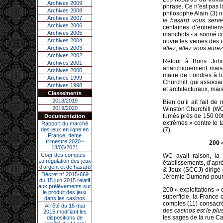
Archives 2009
phrase. Ce n’est pas 
Archives 2008
philosophe Alain (3) 
Archives 2007
le hasard vous serve
Archives 2006
centaines d’entretien
Archives 2005
manchots - a sonné c
Archives 2004
ouvre les veines des 
Archives 2003
allez, allez vous aure
Archives 2002
Retour à Boris Joh
Archives 2001
anarchiquement mais 
Archives 2000
maire de Londres à tr
Archives 1999
Churchill, qui associai
Archives 1998
et architecturaux, mai
Classements
2018/2019
Bien qu’il ait fait d
2019/2020
Winston Churchill (WC)
fumés près de 150 000
Documentation
extrêmes » contre le t
Rapport du marché
des jeux en ligne en
(7).
France, 4eme
trimestre 2020 -
200 «
18/03/2021
Cour des comptes -
WC avait raison, la
La régulation des jeux
établissements, d’aprè
d’argent et de hasard
& Jeux (SCCJ) dirigé 
Décret n° 2015-669
Jérémie Dumond pour l
du 15 juin 2015 relatif
aux prélèvements sur
200 « exploitations » 
le produit des jeux
superficie, la France
dans les casinos
comptes (11) consacré 
Arrêté du 15 mai
des casinos est le plu
2015 modifiant les
les sages de la rue C
dispositions de