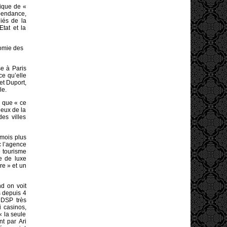
tique de «
épendance,
liés de la
Etat et la
nomie des
e à Paris
e qu’elle
et Duport,
le.
u que « ce
ieux de la
es villes
 mois plus
c l’agence
e tourisme
e de luxe
re » et un
d on voit
s depuis 4
 DSP très
i casinos,
« la seule
t par Ari