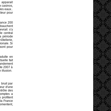
 apparait
x casinos,
les eaux..
cteur pour
inance 200
embauchent
vrait s’y
le central
a période
hôtellerie,
ionale. Si
 sont pour
 adulte en
uelle fait
grandement
 de 2007 à
illusion.
 bruit par
eur d'une
ntrôle des
Comptes a
 profitent
 la France
lementent,