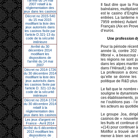
l’arrêté du 14 mai
2007 relatif à la
Il faut dire que la F
réglementation des
balnéaires, multipliant
jeux dans les casinos
est le casino d’Engh
Décret no 2015-540
entrées. La lanterne 
du 15 mai 2015
7959 entrées) Autant 
modifiant la liste des
Français (Aix en Prov
jeux autorisés dans
d’euros.
les casinos fixée par
l’article D.321-13 du
code de la sécurité
Une profession dy
intérieure
Pour la période récent
Arrêté du 30
décembre 2014
année là, contre 202 
modifiant les
littoral », a beaucoup
dispositions de
les régions ne sont p
l’arrêté du 14 mai
dans les alpes mariti
2007
dans l’Hérault,) de 
Décret no 2014-1726
La profession a donc 
du 30 décembre 2014
qu’elle se donne les 
modifiant la liste des
jeux autorisés dans
politique de R&D plus 
les casinos fixée par
l’article D. 321-13 du
Le fait que le nombre
code de la sécurité
souligne le dynamism
intérieure
ces établissements, j
Décret no 2014-1724
ne l’oublions pas - l’
du 30 décembre 2014
les acteurs au quotid
relatif à la
réglementation des
Le groupe Joa, dirig
jeux dans les casinos
casinos de « nouvelle
Les jeux d’argent en
les fruits et continu
France - Avril 2014
»(14) pour continuer à
Arrêté du 6 décembre
Moliflor a trouvé de
2013 modifiant les
dispositions de
mener à bien ses ambi