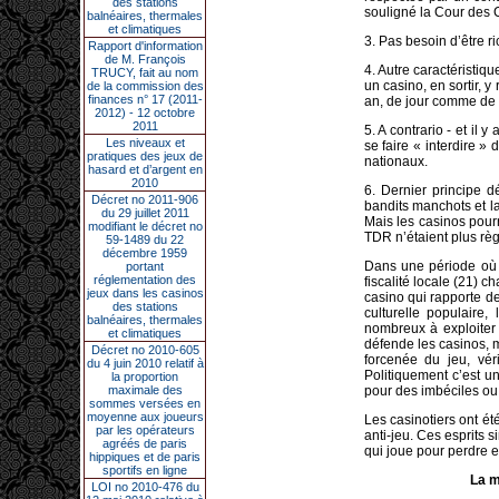
des stations
souligné la Cour des
balnéaires, thermales
et climatiques
3. Pas besoin d’être r
Rapport d'information
de M. François
4. Autre caractéristi
TRUCY, fait au nom
un casino, en sortir, 
de la commission des
finances n° 17 (2011-
an, de jour comme de 
2012) - 12 octobre
2011
5. A contrario - et il
Les niveaux et
se faire « interdire »
pratiques des jeux de
nationaux.
hasard et d’argent en
2010
6. Dernier principe d
Décret no 2011-906
bandits manchots et la
du 29 juillet 2011
Mais les casinos pourr
modifiant le décret no
TDR n’étaient plus rè
59-1489 du 22
décembre 1959
Dans une période où 
portant
réglementation des
fiscalité locale (21) 
jeux dans les casinos
casino qui rapporte de
des stations
culturelle populaire
balnéaires, thermales
nombreux à exploiter
et climatiques
défende les casinos, 
Décret no 2010-605
forcenée du jeu, vér
du 4 juin 2010 relatif à
Politiquement c’est un
la proportion
maximale des
pour des imbéciles ou
sommes versées en
moyenne aux joueurs
Les casinotiers ont ét
par les opérateurs
anti-jeu. Ces esprits 
agréés de paris
qui joue pour perdre et
hippiques et de paris
sportifs en ligne
La m
LOI no 2010-476 du