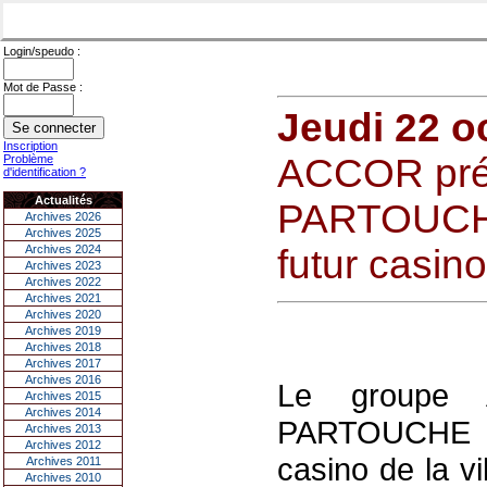
Login/speudo :
Mot de Passe :
Jeudi 22 o
Inscription
ACCOR préf
Problème
d'identification ?
Actualités
PARTOUCHE
Archives 2026
Archives 2025
Archives 2024
futur casino 
Archives 2023
Archives 2022
Archives 2021
Archives 2020
Archives 2019
Archives 2018
Archives 2017
Archives 2016
Le groupe 
Archives 2015
Archives 2014
PARTOUCHE p
Archives 2013
Archives 2012
casino de la v
Archives 2011
Archives 2010