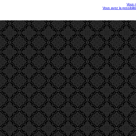
Vous r
Vous avez la possibili