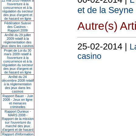
12 mai 2010 relative à
l’ouverture à la
et de la Seyne
concurrence et à la
régulation du secteur
des jeux d’argent et
de hasard en ligne
Autre(s) Art
Fédération Suisse
des Casinos -
Rapport 2009
Arrêté du 29 juillet
2009 relatif à la
réglementation des
25-02-2014 |
L
jeux dans les casinos
Projet de Loi du 30
casino
mars 2009 relatif à
l’ouverture à la
concurrence et à la
régulation du secteur
des jeux d’argent et
de hasard en ligne
Arrêté du 24
décembre 2008 relatif
à la réglementation
des jeux dans les
casinos
Rapport Bauer - Juin
2008 - Jeux en ligne
et menaces
criminelles
Rapport Durieux -
MARS 2008 -
Rapport de la mission
sur l’ouverture du
marché des jeux
d’argent et de hasard
Rapport d'information