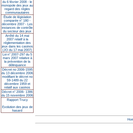
du 6 février 2008 - le
monopole des jeux au
regard des règles
communautaires
Étude de législation
comparée n° 180 -
décembre 2007 - Les
instances de contrôle
du secteur des jeux
Arrêté du 14 mai
2007 relatif à la
réglementation des
jeux dans les casinos
(JO du 17 mai 2007)
Loi n° 2007-297 du 5
mars 2007 relative à
la prévention de la
délinquance
Décret no 2006-1595
du 13 décembre 2006
modifiant le décret no
59-1489 du 22
décembre 1959 et
relatif aux casinos
Décret n° 2006- 1386
du 15 novembre 2006
Rapport Trucy
Evolution des jeux de
hasard
Ho