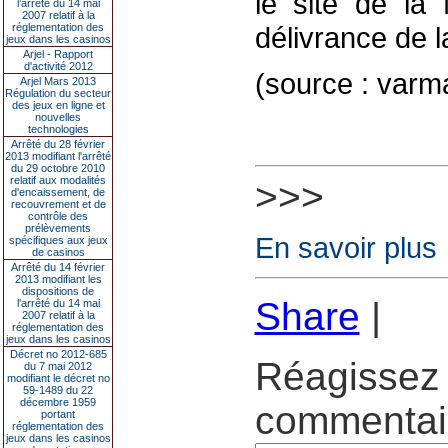
le site de la 
l’arrêté du 14 mai
2007 relatif à la
réglementation des
délivrance de l
jeux dans les casinos
Arjel - Rapport
d'activité 2012
(source : varm
Arjel Mars 2013
Régulation du secteur
des jeux en ligne et
nouvelles
technologies
Arrêté du 28 février
2013 modifiant l'arrêté
du 29 octobre 2010
relatif aux modalités
>>>
d'encaissement, de
recouvrement et de
contrôle des
prélèvements
En savoir plus
spécifiques aux jeux
de casinos
Arrêté du 14 février
2013 modifiant les
dispositions de
Share
|
l'arrêté du 14 mai
2007 relatif à la
réglementation des
jeux dans les casinos
Décret no 2012-685
Réagissez 
du 7 mai 2012
modifiant le décret no
59-1489 du 22
décembre 1959
commentair
portant
réglementation des
jeux dans les casinos