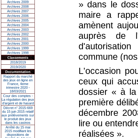
» dans le doss
Archives 2009
Archives 2008
Archives 2007
maire a rappel
Archives 2006
Archives 2005
amènent aujour
Archives 2004
Archives 2003
auprès de l
Archives 2002
Archives 2001
d'autorisatio
Archives 2000
Archives 1999
Archives 1998
commune (nos 
Classements
2018/2019
2019/2020
L'occasion po
Documentation
Rapport du marché
ceux qui accus
des jeux en ligne en
France, 4eme
trimestre 2020 -
dossier « à la
18/03/2021
Cour des comptes -
première délib
La régulation des jeux
d’argent et de hasard
Décret n° 2015-669
décembre 2008
du 15 juin 2015 relatif
aux prélèvements sur
le produit des jeux
lire ou entendr
dans les casinos
Arrêté du 15 mai
réalisées ».
2015 modifiant les
dispositions de