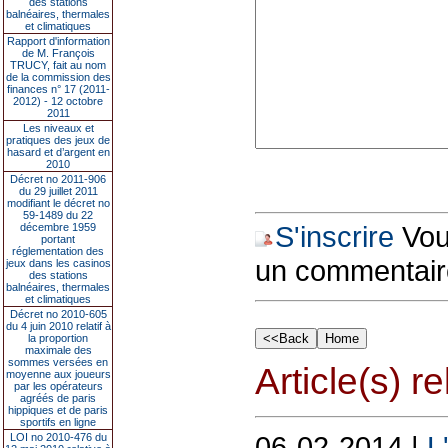
des stations
balnéaires, thermales
et climatiques
Rapport d'information
de M. François
TRUCY, fait au nom
de la commission des
finances n° 17 (2011-
2012) - 12 octobre
2011
Les niveaux et
pratiques des jeux de
hasard et d’argent en
2010
Décret no 2011-906
du 29 juillet 2011
modifiant le décret no
59-1489 du 22
S'inscrire
Vous
décembre 1959
portant
réglementation des
un commentair
jeux dans les casinos
des stations
balnéaires, thermales
et climatiques
Décret no 2010-605
du 4 juin 2010 relatif à
la proportion
maximale des
sommes versées en
Article(s) rel
moyenne aux joueurs
par les opérateurs
agréés de paris
hippiques et de paris
sportifs en ligne
06-02-2014 |
L
LOI no 2010-476 du