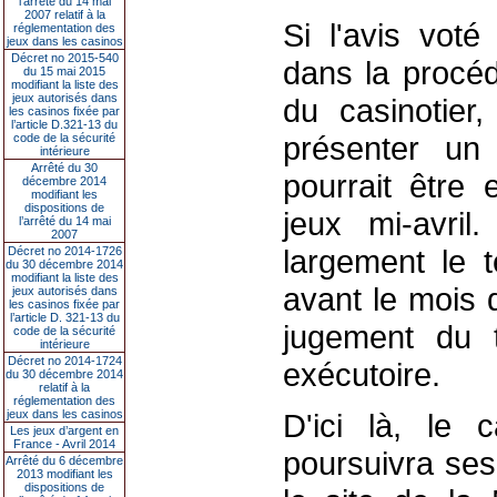
l’arrêté du 14 mai
2007 relatif à la
Si l'avis voté
réglementation des
jeux dans les casinos
Décret no 2015-540
dans la procéd
du 15 mai 2015
modifiant la liste des
jeux autorisés dans
du casinotier,
les casinos fixée par
l’article D.321-13 du
présenter un
code de la sécurité
intérieure
Arrêté du 30
pourrait être
décembre 2014
modifiant les
dispositions de
jeux mi-avril
l’arrêté du 14 mai
2007
largement le t
Décret no 2014-1726
du 30 décembre 2014
modifiant la liste des
avant le mois 
jeux autorisés dans
les casinos fixée par
l’article D. 321-13 du
jugement du tr
code de la sécurité
intérieure
Décret no 2014-1724
exécutoire.
du 30 décembre 2014
relatif à la
réglementation des
jeux dans les casinos
D'ici là, le 
Les jeux d’argent en
France - Avril 2014
poursuivra ses
Arrêté du 6 décembre
2013 modifiant les
dispositions de