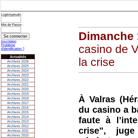
Login/speudo :
Mot de Passe :
Dimanche 
Inscription
casino de V
Problème
d'identification ?
Actualités
la crise
Archives 2026
Archives 2025
Archives 2024
Archives 2023
Archives 2022
Archives 2021
Archives 2020
Archives 2019
À Valras (Hér
Archives 2018
Archives 2017
du casino a b
Archives 2016
Archives 2015
Archives 2014
faute à l’int
Archives 2013
Archives 2012
crise", jug
Archives 2011
Archives 2010