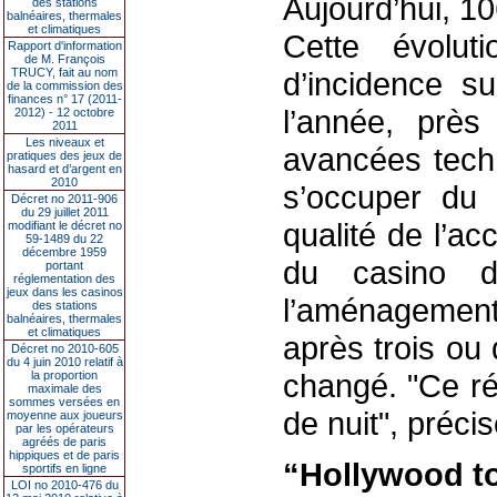
Aujourd’hui, 1
des stations
balnéaires, thermales
et climatiques
Cette évolu
Rapport d'information
de M. François
TRUCY, fait au nom
d’incidence su
de la commission des
finances n° 17 (2011-
l’année, près
2012) - 12 octobre
2011
Les niveaux et
avancées tech
pratiques des jeux de
hasard et d’argent en
2010
s’occuper du 
Décret no 2011-906
du 29 juillet 2011
qualité de l’ac
modifiant le décret no
59-1489 du 22
décembre 1959
du casino d
portant
réglementation des
jeux dans les casinos
l’aménagement
des stations
balnéaires, thermales
et climatiques
après trois ou
Décret no 2010-605
du 4 juin 2010 relatif à
changé. "Ce ré
la proportion
maximale des
sommes versées en
de nuit", précis
moyenne aux joueurs
par les opérateurs
agréés de paris
hippiques et de paris
“Hollywood t
sportifs en ligne
LOI no 2010-476 du