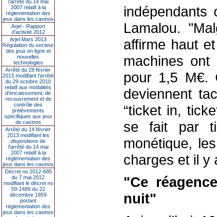
l’arrêté du 14 mai
indépendants 
2007 relatif à la
réglementation des
jeux dans les casinos
Lamalou. "Malg
Arjel - Rapport
d'activité 2012
Arjel Mars 2013
affirme haut e
Régulation du secteur
des jeux en ligne et
machines ont a
nouvelles
technologies
Arrêté du 28 février
pour 1,5 M€. 
2013 modifiant l'arrêté
du 29 octobre 2010
relatif aux modalités
deviennent tact
d'encaissement, de
recouvrement et de
contrôle des
“ticket in, tic
prélèvements
spécifiques aux jeux
se fait par t
de casinos
Arrêté du 14 février
2013 modifiant les
monétique, les
dispositions de
l'arrêté du 14 mai
2007 relatif à la
charges et il y 
réglementation des
jeux dans les casinos
Décret no 2012-685
"Ce réagence
du 7 mai 2012
modifiant le décret no
59-1489 du 22
nuit"
décembre 1959
portant
réglementation des
jeux dans les casinos