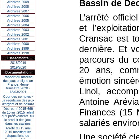
Bassin de Dec
Archives 2009
Archives 2008
Archives 2007
L’arrêté officie
Archives 2006
Archives 2005
et l’exploitat
Archives 2004
Archives 2003
Archives 2002
Cransac est t
Archives 2001
Archives 2000
dernière. Et v
Archives 1999
Archives 1998
parcours du c
Classements
2018/2019
20 ans, comm
2019/2020
Documentation
Rapport du marché
émotion sincèr
des jeux en ligne en
France, 4eme
Linol, accom
trimestre 2020 -
18/03/2021
Cour des comptes -
Antoine Arévia
La régulation des jeux
d’argent et de hasard
Décret n° 2015-669
Finances (15 M
du 15 juin 2015 relatif
aux prélèvements sur
salariés enviro
le produit des jeux
dans les casinos
Arrêté du 15 mai
2015 modifiant les
Une société cl
dispositions de