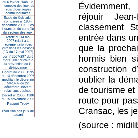
du 6 février 2008 - le
Évidemment, 
monopole des jeux au
regard des règles
communautaires
réjouir Jean
Étude de législation
comparée n° 180 -
classement St
décembre 2007 - Les
instances de contrôle
du secteur des jeux
entrée dans un
Arrêté du 14 mai
2007 relatif à la
réglementation des
que la procha
jeux dans les casinos
(JO du 17 mai 2007)
hormis bien sû
Loi n° 2007-297 du 5
mars 2007 relative à
la prévention de la
construction d
délinquance
Décret no 2006-1595
du 13 décembre 2006
oublier la dém
modifiant le décret no
59-1489 du 22
de tourisme et
décembre 1959 et
relatif aux casinos
Décret n° 2006- 1386
route pour pas
du 15 novembre 2006
Rapport Trucy
Cransac, les je
Evolution des jeux de
hasard
(source : midili