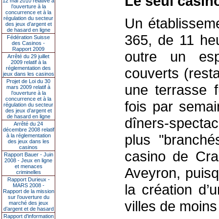
Le seul casin
12 mai 2010 relative à
l’ouverture à la
concurrence et à la
régulation du secteur
Un établisseme
des jeux d’argent et
de hasard en ligne
365, de 11 heu
Fédération Suisse
des Casinos -
Rapport 2009
outre un es
Arrêté du 29 juillet
2009 relatif à la
réglementation des
couverts (rest
jeux dans les casinos
Projet de Loi du 30
une terrasse 
mars 2009 relatif à
l’ouverture à la
concurrence et à la
fois par semai
régulation du secteur
des jeux d’argent et
de hasard en ligne
dîners-specta
Arrêté du 24
décembre 2008 relatif
plus "branché
à la réglementation
des jeux dans les
casinos
casino de Cra
Rapport Bauer - Juin
2008 - Jeux en ligne
et menaces
Aveyron, puisq
criminelles
Rapport Durieux -
la création d’
MARS 2008 -
Rapport de la mission
sur l’ouverture du
villes de moin
marché des jeux
d’argent et de hasard
Rapport d'information