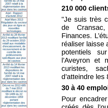
l’arrêté du 14 mai
2007 relatif à la
210 000 client
réglementation des
jeux dans les casinos
Arjel - Rapport
d'activité 2012
"Je suis très 
Arjel Mars 2013
Régulation du secteur
de Cransac, 
des jeux en ligne et
nouvelles
technologies
Finances. L’ét
Arrêté du 28 février
2013 modifiant l'arrêté
du 29 octobre 2010
réaliser laisse
relatif aux modalités
d'encaissement, de
recouvrement et de
potentiels s
contrôle des
prélèvements
l’Aveyron et 
spécifiques aux jeux
de casinos
Arrêté du 14 février
curistes, sa
2013 modifiant les
dispositions de
l'arrêté du 14 mai
d’atteindre les
2007 relatif à la
réglementation des
jeux dans les casinos
30 à 40 emplo
Décret no 2012-685
du 7 mai 2012
modifiant le décret no
59-1489 du 22
Pour encadrer
décembre 1959
portant
réglementation des
créés dès l’o
jeux dans les casinos