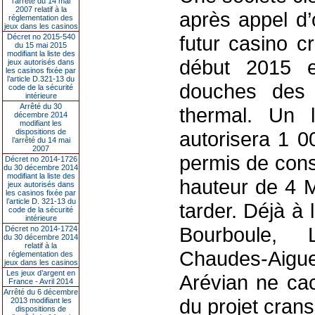
l’arrêté du 14 mai
2007 relatif à la
après appel d’
réglementation des
jeux dans les casinos
futur casino c
Décret no 2015-540
du 15 mai 2015
modifiant la liste des
début 2015 e
jeux autorisés dans
les casinos fixée par
l’article D.321-13 du
douches des 
code de la sécurité
intérieure
Arrêté du 30
thermal. Un 
décembre 2014
modifiant les
dispositions de
autorisera 1 0
l’arrêté du 14 mai
2007
permis de cons
Décret no 2014-1726
du 30 décembre 2014
modifiant la liste des
hauteur de 4 M
jeux autorisés dans
les casinos fixée par
l’article D. 321-13 du
tarder. Déjà à 
code de la sécurité
intérieure
Bourboule, 
Décret no 2014-1724
du 30 décembre 2014
relatif à la
Chaudes-Aigue
réglementation des
jeux dans les casinos
Les jeux d’argent en
Arévian ne ca
France - Avril 2014
Arrêté du 6 décembre
du projet crans
2013 modifiant les
dispositions de