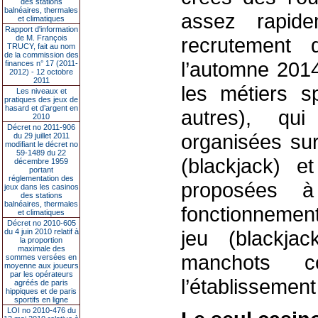
des stations
balnéaires, thermales
assez rapid
et climatiques
Rapport d'information
de M. François
recrutement 
TRUCY, fait au nom
de la commission des
l’automne 2014
finances n° 17 (2011-
2012) - 12 octobre
2011
les métiers s
Les niveaux et
pratiques des jeux de
hasard et d’argent en
autres), qui
2010
Décret no 2011-906
organisées sur
du 29 juillet 2011
modifiant le décret no
59-1489 du 22
(blackjack) 
décembre 1959
portant
réglementation des
proposées à
jeux dans les casinos
des stations
balnéaires, thermales
fonctionnement
et climatiques
Décret no 2010-605
jeu (blackja
du 4 juin 2010 relatif à
la proportion
maximale des
manchots c
sommes versées en
moyenne aux joueurs
par les opérateurs
l’établissement
agréés de paris
hippiques et de paris
sportifs en ligne
LOI no 2010-476 du