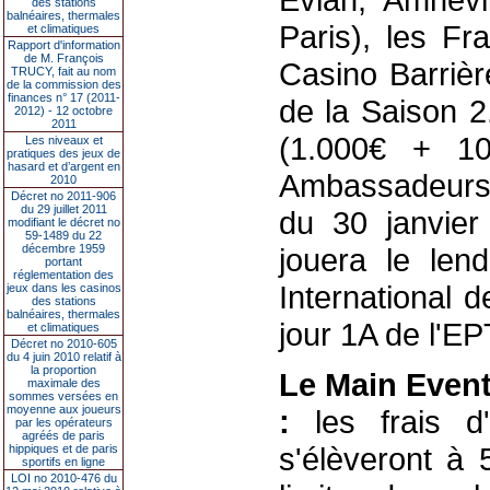
des stations
balnéaires, thermales
Paris), les Fr
et climatiques
Rapport d'information
de M. François
Casino Barrièr
TRUCY, fait au nom
de la commission des
finances n° 17 (2011-
de la Saison 2
2012) - 12 octobre
2011
(1.000€ + 1
Les niveaux et
pratiques des jeux de
hasard et d’argent en
Ambassadeurs 
2010
Décret no 2011-906
du 29 juillet 2011
du 30 janvier 
modifiant le décret no
59-1489 du 22
décembre 1959
jouera le len
portant
réglementation des
International 
jeux dans les casinos
des stations
balnéaires, thermales
jour 1A de l'EP
et climatiques
Décret no 2010-605
du 4 juin 2010 relatif à
la proportion
Le Main Event 
maximale des
sommes versées en
moyenne aux joueurs
:
les frais d'i
par les opérateurs
agréés de paris
s'élèveront à 
hippiques et de paris
sportifs en ligne
LOI no 2010-476 du