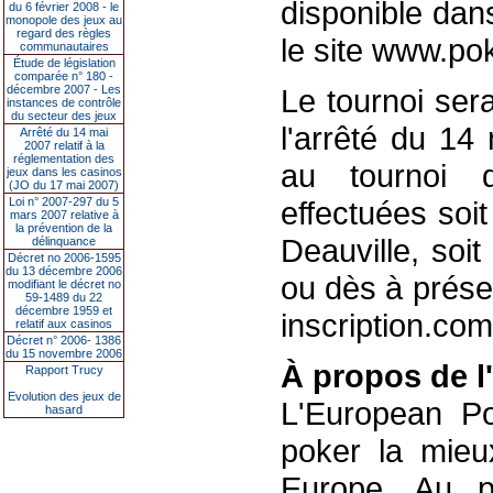
disponible dan
du 6 février 2008 - le
monopole des jeux au
regard des règles
le site www.pok
communautaires
Étude de législation
comparée n° 180 -
décembre 2007 - Les
Le tournoi ser
instances de contrôle
du secteur des jeux
l'arrêté du 14
Arrêté du 14 mai
2007 relatif à la
réglementation des
au tournoi d
jeux dans les casinos
(JO du 17 mai 2007)
Loi n° 2007-297 du 5
effectuées soi
mars 2007 relative à
la prévention de la
Deauville, soi
délinquance
Décret no 2006-1595
du 13 décembre 2006
ou dès à prése
modifiant le décret no
59-1489 du 22
décembre 1959 et
inscription.com
relatif aux casinos
Décret n° 2006- 1386
du 15 novembre 2006
À propos de l
Rapport Trucy
Evolution des jeux de
L'European Po
hasard
poker la mieu
Europe. Au p