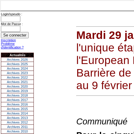
Login/speudo :
Mot de Passe :
Mardi 29 j
Inscription
l'unique ét
Problème
d'identification ?
Actualités
l'European
Archives 2026
Archives 2025
Archives 2024
Barrière de
Archives 2023
Archives 2022
au 9 févrie
Archives 2021
Archives 2020
Archives 2019
Archives 2018
Archives 2017
Archives 2016
Archives 2015
Archives 2014
Archives 2013
Communiqué
Archives 2012
Archives 2011
Archives 2010