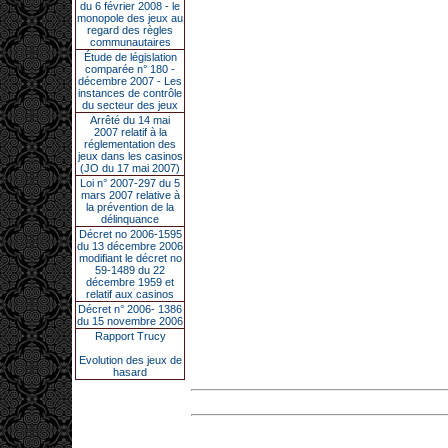
du 6 février 2008 - le
monopole des jeux au
regard des règles
communautaires
Étude de législation
comparée n° 180 -
décembre 2007 - Les
instances de contrôle
du secteur des jeux
Arrêté du 14 mai
2007 relatif à la
réglementation des
jeux dans les casinos
(JO du 17 mai 2007)
Loi n° 2007-297 du 5
mars 2007 relative à
la prévention de la
délinquance
Décret no 2006-1595
du 13 décembre 2006
modifiant le décret no
59-1489 du 22
décembre 1959 et
relatif aux casinos
Décret n° 2006- 1386
du 15 novembre 2006
Rapport Trucy
Evolution des jeux de
hasard