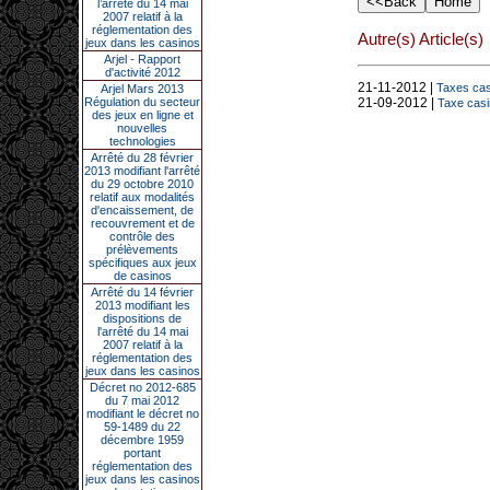
l’arrêté du 14 mai
2007 relatif à la
réglementation des
Autre(s) Article(s)
jeux dans les casinos
Arjel - Rapport
d'activité 2012
21-11-2012 |
Taxes casi
Arjel Mars 2013
Régulation du secteur
21-09-2012 |
Taxe casi
des jeux en ligne et
nouvelles
technologies
Arrêté du 28 février
2013 modifiant l'arrêté
du 29 octobre 2010
relatif aux modalités
d'encaissement, de
recouvrement et de
contrôle des
prélèvements
spécifiques aux jeux
de casinos
Arrêté du 14 février
2013 modifiant les
dispositions de
l'arrêté du 14 mai
2007 relatif à la
réglementation des
jeux dans les casinos
Décret no 2012-685
du 7 mai 2012
modifiant le décret no
59-1489 du 22
décembre 1959
portant
réglementation des
jeux dans les casinos