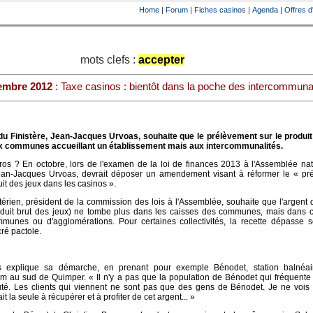
Home
|
Forum
|
Fiches casinos
|
Agenda
|
Offres d
mots clefs :
accepter
embre 2012
: Taxe casinos : bientôt dans la poche des intercommunal
 du Finistère, Jean-Jacques Urvoas, souhaite que le prélèvement sur le produit
ux communes accueillant un établissement mais aux intercommunalités.
euros ? En octobre, lors de l'examen de la loi de finances 2013 à l'Assemblée nat
an-Jacques Urvoas, devrait déposer un amendement visant à réformer le « pr
t des jeux dans les casinos ».
térien, président de la commission des lois à l'Assemblée, souhaite que l'argent 
duit brut des jeux) ne tombe plus dans les caisses des communes, mais dans c
nes ou d'agglomérations. Pour certaines collectivités, la recette dépasse s
cré pactole.
 explique sa démarche, en prenant pour exemple Bénodet, station balnéa
 km au sud de Quimper. « Il n'y a pas que la population de Bénodet qui fréquente
puté. Les clients qui viennent ne sont pas que des gens de Bénodet. Je ne vois
 la seule à récupérer et à profiter de cet argent... »