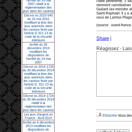
l’arrêté du 14 mai
l'idée pertinente, « d
2007 relatif à la
viennent cannibaliser
réglementation des
Guéant (ex-ministre de
jeux dans les casinos
Saint-Raphaël. Il y a 
Décret no 2015-540
ceux de Larmor-Plage 
du 15 mai 2015
modifiant la liste des
(source : ouest-franc
jeux autorisés dans
les casinos fixée par
l’article D.321-13 du
code de la sécurité
Share
|
intérieure
Arrêté du 30
Réagissez - Lais
décembre 2014
modifiant les
dispositions de
l’arrêté du 14 mai
2007
Décret no 2014-1726
du 30 décembre 2014
modifiant la liste des
jeux autorisés dans
les casinos fixée par
l’article D. 321-13 du
code de la sécurité
intérieure
Décret no 2014-1724
du 30 décembre 2014
relatif à la
réglementation des
jeux dans les casinos
Les jeux d’argent en
S'inscrire
Vous deve
France - Avril 2014
Arrêté du 6 décembre
2013 modifiant les
dispositions de