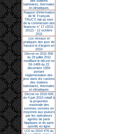
des stations
balnéaires, thermales
et climatiques
Rapport d'information
de M. François
TRUCY, fait au nom
de la commission des
finances n° 17 (2011-
2012) - 12 octobre
2011
Les niveaux et
pratiques des jeux de
hasard et d’argent en
2010
Décret no 2011-906
du 29 juillet 2011
modifiant le décret no
59-1489 du 22
décembre 1959
portant
réglementation des
jeux dans les casinos
des stations
balnéaires, thermales
et climatiques
Décret no 2010-605
du 4 juin 2010 relatif à
la proportion
maximale des
sommes versées en
moyenne aux joueurs
par les opérateurs
agréés de paris
hippiques et de paris
sportifs en ligne
LOI no 2010-476 du