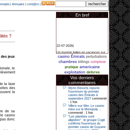
'emploi
|
Annuaire
|
cont@ct
|
En bref
ités ?
22-07-2026|
Un touriste italien en vacances sur
la Côte d’Azur a remporté un
casino Émirats
 des jeux
perturbations
jackpot exceptionnel de 84.631
euros dans la nuit de samedi à
chambres
billings
complexe
dimanche au Casino Barrière Le
americaine
pratique
Croisette à Cannes. Il s’agit d’un
ionale, le
nouveau record de gains de l’année
exploitation
élèvement
delivree
2026 pour cet établissement.
Vos derniers
commentaires
de la taxe
elles des
Wynn Resorts reporte
14-04-2026|
l’ouverture du premier
ouvent le
casino des Émirats à
Dimanche 12 avril 2026, cette date
septembre 2027
commenté
restera gravée dans la mémoire de
: 1 fois
ce joueur du casino de Saint-Quay-
Villers-sur-Mer. Le casino
Portrieux (Côtes-d’Armor).
mise sur le Monopoly ...
ire de sa
commenté : 1 fois
 le casino
Ce quinquagénaire, habitant Plouha
"Les planètes sont
mais souhaitant garder l’anonymat,
 pas donc
alignées" : le groupe Cogit
a eu l’énorme surprise de décrocher
confirme l'ouverture du
un jackpot record de 82 426 €.
premier casino de Guyane