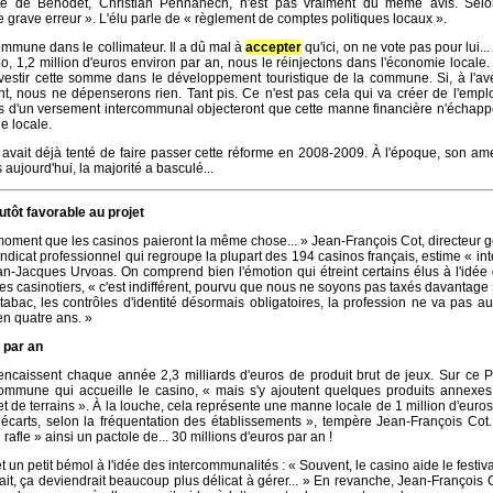
te de Bénodet, Christian Pennanech, n'est pas vraiment du même avis. Selon
grave erreur ». L'élu parle de « règlement de comptes politiques locaux ».
ommune dans le collimateur. Il a dû mal à
accepter
qu'ici, on ne vote pas pour lui..
ino, 1,2 million d'euros environ par an, nous le réinjectons dans l'économie locale
investir cette somme dans le développement touristique de la commune. Si, à l'av
nt, nous ne dépenserons rien. Tant pis. Ce n'est pas cela qui va créer de l'empl
ns d'un versement intercommunal objecteront que cette manne financière n'échapp
e locale.
avait déjà tenté de faire passer cette réforme en 2008-2009. À l'époque, son a
 aujourd'hui, la majorité a basculé...
tôt favorable au projet
oment que les casinos paieront la même chose... » Jean-François Cot, directeur 
dicat professionnel qui regroupe la plupart des 194 casinos français, estime « in
an-Jacques Urvoas. On comprend bien l'émotion qui étreint certains élus à l'idée
 les casinotiers, « c'est indifférent, pourvu que nous ne soyons pas taxés davantage 
du tabac, les contrôles d'identité désormais obligatoires, la profession ne va pas a
en quatre ans. »
 par an
encaissent chaque année 2,3 milliards d'euros de produit brut de jeux. Sur ce 
mmune qui accueille le casino, « mais s'y ajoutent quelques produits annexes,
t de terrains ». À la louche, cela représente une manne locale de 1 million d'euros
carts, selon la fréquentation des établissements », tempère Jean-François Cot.
fle » ainsi un pactole de... 30 millions d'euros par an !
un petit bémol à l'idée des intercommunalités : « Souvent, le casino aide le festival
sait, ça deviendrait beaucoup plus délicat à gérer... » En revanche, Jean-François 