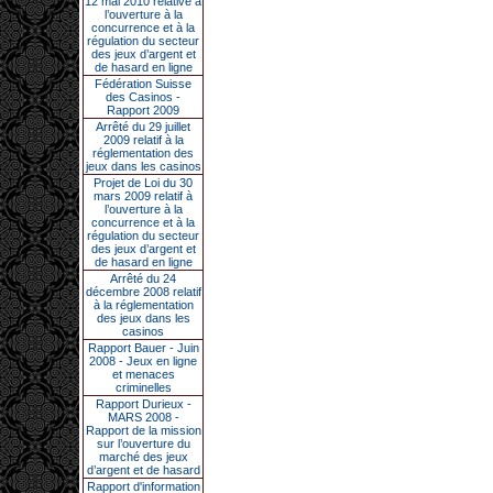
12 mai 2010 relative à
l’ouverture à la
concurrence et à la
régulation du secteur
des jeux d’argent et
de hasard en ligne
Fédération Suisse
des Casinos -
Rapport 2009
Arrêté du 29 juillet
2009 relatif à la
réglementation des
jeux dans les casinos
Projet de Loi du 30
mars 2009 relatif à
l’ouverture à la
concurrence et à la
régulation du secteur
des jeux d’argent et
de hasard en ligne
Arrêté du 24
décembre 2008 relatif
à la réglementation
des jeux dans les
casinos
Rapport Bauer - Juin
2008 - Jeux en ligne
et menaces
criminelles
Rapport Durieux -
MARS 2008 -
Rapport de la mission
sur l’ouverture du
marché des jeux
d’argent et de hasard
Rapport d'information