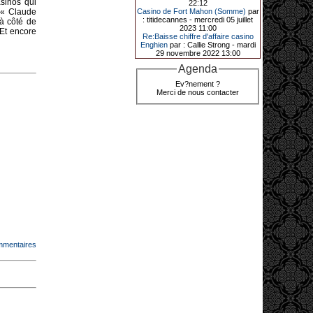
asinos qui
22:12
de décrocher un méga jackpot.
, « Claude
Casino de Fort Mahon (Somme)
par
: titidecannes - mercredi 05 juillet
 à côté de
Elle n’a misé que 88 centimes sur
2023 11:00
 Et encore
une machine à sous et a remporté
Re:Baisse chiffre d'affaire casino
4_ 239 €?!
Enghien
par : Callie Strong - mardi
29 novembre 2022 13:00
Agenda
10-01-2026|
Ev?nement ?
Merci de nous contacter
Au « Kasino » de Fréhel, une
vacancière a décroché le jackpot
en misant seulement 68
centimes. Elle remporte plus de
44 640 € grâce à la machine à
sous « Jin Ji Bao Xi ».
En ce début d’année 2026, le plus
gros jackpot du « Kasino » de
Fréhel a été décroché. Samedi 10
janvier en début de soirée,
l’heureuse gagnante, qui souhaite
garder l’anonymat, a remporté plus
de 44 640 € sur la machine à sous «
Jin Ji Bao Xi », installée en février
2025. La cliente, en vacances dans
la région, a misé 0,68 € avant de
remporter la somme. Un membre du
mmentaires
comité de direction, Flavie Jehan, lui
a remis le gain.