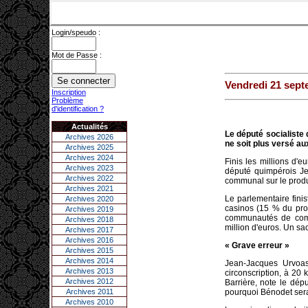
Login/speudo :
Mot de Passe :
Vendredi 21 sept
Inscription
Problème
d'identification ?
Actualités
Le député socialiste
Archives 2026
ne soit plus versé a
Archives 2025
Archives 2024
Finis les millions d'
Archives 2023
député quimpérois Je
Archives 2022
communal sur le produi
Archives 2021
Le parlementaire finis
Archives 2020
casinos (15 % du pro
Archives 2019
communautés de commu
Archives 2018
million d'euros. Un sa
Archives 2017
Archives 2016
« Grave erreur »
Archives 2015
Archives 2014
Jean-Jacques Urvoas
Archives 2013
circonscription, à 20
Archives 2012
Barrière, note le dé
Archives 2011
pourquoi Bénodet serait
Archives 2010