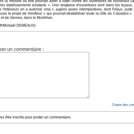
ans la mesure où elle pourrait aider à lutter contre les ouvertures de nouveaux c
 les établissements existants ». Une vingtaine d'ouvertures sont dans les tuyaux
 l'Intérieur) en a autorisé cinq », jugées assez intempestives, dont Fréjus, juste
aussi le projet de Honfleur, « qui pourrait déstabiliser toute la côte du Calvados ».
et de Vannes, dans le Morbihan.
e.fr/Mickaël DEMEAUX)
ser un commentaire :
Charte des co
z être inscrits pour poster un commentaire.