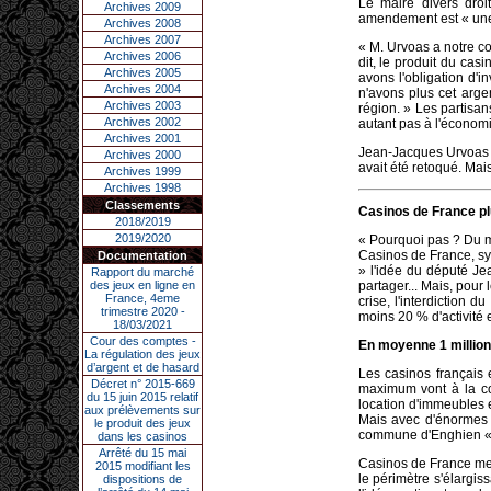
Le maire divers droi
Archives 2009
amendement est « une 
Archives 2008
Archives 2007
« M. Urvoas a notre c
Archives 2006
dit, le produit du cas
Archives 2005
avons l'obligation d'
Archives 2004
n'avons plus cet arge
Archives 2003
région. » Les partisa
Archives 2002
autant pas à l'économi
Archives 2001
Jean-Jacques Urvoas 
Archives 2000
avait été retoqué. Mais
Archives 1999
Archives 1998
Classements
Casinos de France plu
2018/2019
2019/2020
« Pourquoi pas ? Du m
Casinos de France, syn
Documentation
» l'idée du député Je
Rapport du marché
des jeux en ligne en
partager... Mais, pour
France, 4eme
crise, l'interdiction 
trimestre 2020 -
moins 20 % d'activité 
18/03/2021
Cour des comptes -
En moyenne 1 million
La régulation des jeux
d’argent et de hasard
Les casinos français 
Décret n° 2015-669
maximum vont à la co
du 15 juin 2015 relatif
location d'immeubles e
aux prélèvements sur
Mais avec d'énormes é
le produit des jeux
commune d'Enghien « ra
dans les casinos
Arrêté du 15 mai
Casinos de France met 
2015 modifiant les
le périmètre s'élargis
dispositions de