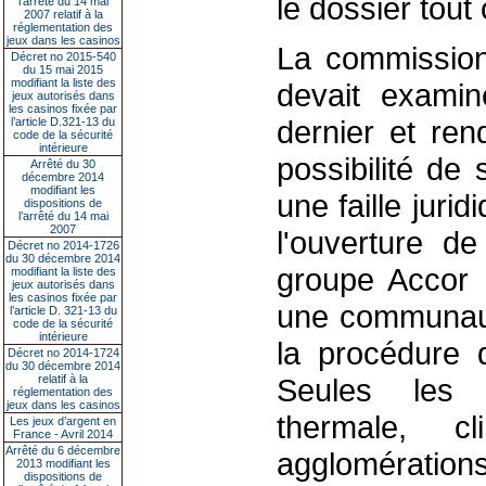
le dossier tou
l’arrêté du 14 mai
2007 relatif à la
réglementation des
jeux dans les casinos
La commission
Décret no 2015-540
du 15 mai 2015
modifiant la liste des
devait exami
jeux autorisés dans
les casinos fixée par
dernier et ren
l’article D.321-13 du
code de la sécurité
intérieure
possibilité de
Arrêté du 30
décembre 2014
modifiant les
une faille jur
dispositions de
l’arrêté du 14 mai
2007
l'ouverture de
Décret no 2014-1726
du 30 décembre 2014
groupe Accor e
modifiant la liste des
jeux autorisés dans
les casinos fixée par
une communau
l’article D. 321-13 du
code de la sécurité
intérieure
la procédure d
Décret no 2014-1724
du 30 décembre 2014
relatif à la
Seules les 
réglementation des
jeux dans les casinos
thermale, c
Les jeux d’argent en
France - Avril 2014
Arrêté du 6 décembre
agglomération
2013 modifiant les
dispositions de