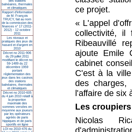
des stations
balnéaires, thermales
ce projet.
et climatiques
Rapport d'information
de M. François
TRUCY, fait au nom
« L'appel d'off
de la commission des
finances n° 17 (2011-
2012) - 12 octobre
collectivité, 
2011
Les niveaux et
Ribeauvillé r
pratiques des jeux de
hasard et d’argent en
2010
ajoute Emile C
Décret no 2011-906
du 29 juillet 2011
modifiant le décret no
cabinet consei
59-1489 du 22
décembre 1959
C'est à la vil
portant
réglementation des
jeux dans les casinos
des charges, d
des stations
balnéaires, thermales
et climatiques
l'affaire de six
Décret no 2010-605
du 4 juin 2010 relatif à
la proportion
maximale des
Les croupiers
sommes versées en
moyenne aux joueurs
par les opérateurs
Nicolas Ri
agréés de paris
hippiques et de paris
sportifs en ligne
d'administrati
LOI no 2010-476 du