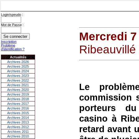
Login/speudo :
Mot de Passe :
Mercredi 7
Inscription
Ribeauvillé 
Problème
d'identification ?
Actualités
Archives 2026
Archives 2025
Archives 2024
Archives 2023
Archives 2022
Le problème
Archives 2021
Archives 2020
commission s
Archives 2019
Archives 2018
Archives 2017
porteurs du
Archives 2016
Archives 2015
casino à Ribe
Archives 2014
Archives 2013
retard avant 
Archives 2012
Archives 2011
Archives 2010