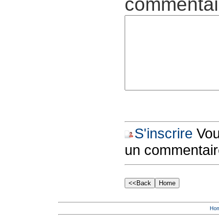
commentair
S'inscrire
Vous
un commentair
Ho