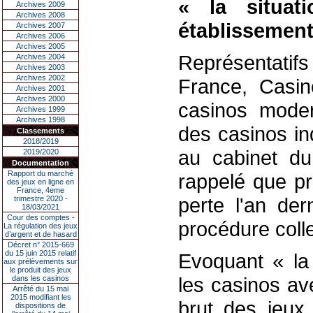
« la situat
Archives 2009
Archives 2008
établissement
Archives 2007
Archives 2006
Archives 2005
Représentatif
Archives 2004
Archives 2003
Archives 2002
France, Casin
Archives 2001
Archives 2000
casinos moder
Archives 1999
Archives 1998
des casinos in
Classements
2018/2019
au cabinet du
2019/2020
Documentation
Rapport du marché
rappelé que pr
des jeux en ligne en
France, 4eme
perte l'an der
trimestre 2020 -
18/03/2021
Cour des comptes -
procédure colle
La régulation des jeux
d’argent et de hasard
Décret n° 2015-669
du 15 juin 2015 relatif
Evoquant « la
aux prélèvements sur
le produit des jeux
les casinos av
dans les casinos
Arrêté du 15 mai
2015 modifiant les
brut des jeux
dispositions de