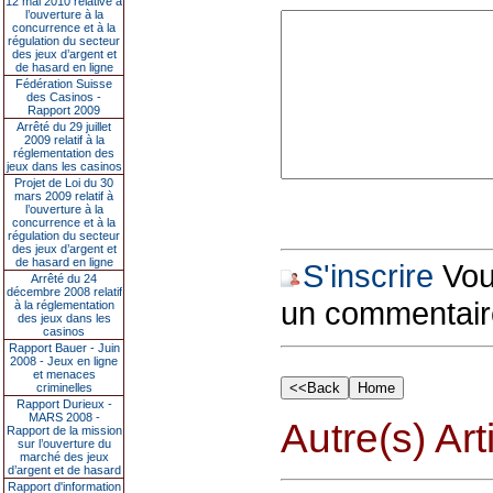
12 mai 2010 relative à
l’ouverture à la
concurrence et à la
régulation du secteur
des jeux d’argent et
de hasard en ligne
Fédération Suisse
des Casinos -
Rapport 2009
Arrêté du 29 juillet
2009 relatif à la
réglementation des
jeux dans les casinos
Projet de Loi du 30
mars 2009 relatif à
l’ouverture à la
concurrence et à la
régulation du secteur
des jeux d’argent et
de hasard en ligne
S'inscrire
Vous
Arrêté du 24
décembre 2008 relatif
un commentair
à la réglementation
des jeux dans les
casinos
Rapport Bauer - Juin
2008 - Jeux en ligne
et menaces
criminelles
Rapport Durieux -
MARS 2008 -
Autre(s) Art
Rapport de la mission
sur l’ouverture du
marché des jeux
d’argent et de hasard
Rapport d'information