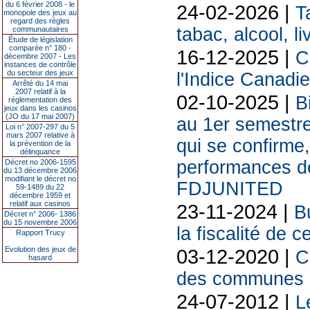
du 6 février 2008 - le
24-02-2026 |
T
monopole des jeux au
regard des règles
tabac, alcool, liv
communautaires
Étude de législation
comparée n° 180 -
16-12-2025 |
C
décembre 2007 - Les
instances de contrôle
du secteur des jeux
l'Indice Canadi
Arrêté du 14 mai
2007 relatif à la
02-10-2025 |
B
réglementation des
jeux dans les casinos
(JO du 17 mai 2007)
au 1er semestr
Loi n° 2007-297 du 5
mars 2007 relative à
qui se confirme,
la prévention de la
délinquance
performances des
Décret no 2006-1595
du 13 décembre 2006
modifiant le décret no
FDJUNITED
59-1489 du 22
décembre 1959 et
relatif aux casinos
23-11-2024 |
B
Décret n° 2006- 1386
du 15 novembre 2006
la fiscalité de 
Rapport Trucy
Evolution des jeux de
03-12-2020 |
C
hasard
des communes p
24-07-2012 |
L