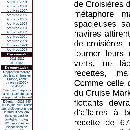
de Croisières 
Archives 2009
Archives 2008
Archives 2007
métaphore ma
Archives 2006
Archives 2005
spacieuses sa
Archives 2004
Archives 2003
navires attire
Archives 2002
Archives 2001
de croisières,
Archives 2000
Archives 1999
Archives 1998
tourner leurs 
Classements
2018/2019
verts, ne lâ
2019/2020
Documentation
recettes, ma
Rapport du marché
des jeux en ligne en
France, 4eme
Comme celle d
trimestre 2020 -
18/03/2021
du Cruise Mark
Cour des comptes -
La régulation des jeux
d’argent et de hasard
flottants devr
Décret n° 2015-669
du 15 juin 2015 relatif
aux prélèvements sur
d'affaires à b
le produit des jeux
dans les casinos
recette de 67
Arrêté du 15 mai
2015 modifiant les
dispositions de