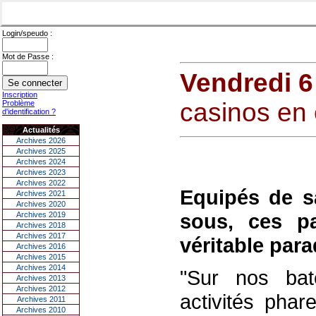
Login/speudo :
Mot de Passe :
Vendredi 6 
Inscription
casinos en 
Problème
d'identification ?
Actualités
Archives 2026
Archives 2025
Archives 2024
Archives 2023
Archives 2022
Equipés de s
Archives 2021
Archives 2020
sous, ces p
Archives 2019
Archives 2018
Archives 2017
véritable para
Archives 2016
Archives 2015
Archives 2014
"Sur nos bat
Archives 2013
Archives 2012
activités phar
Archives 2011
Archives 2010