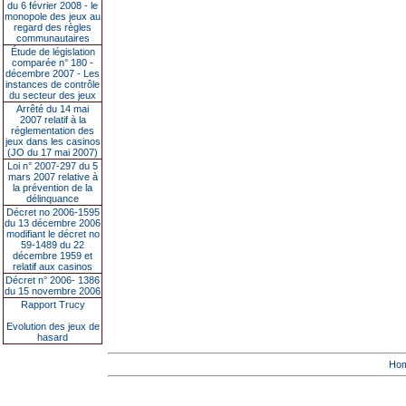
du 6 février 2008 - le
monopole des jeux au
regard des règles
communautaires
Étude de législation
comparée n° 180 -
décembre 2007 - Les
instances de contrôle
du secteur des jeux
Arrêté du 14 mai
2007 relatif à la
réglementation des
jeux dans les casinos
(JO du 17 mai 2007)
Loi n° 2007-297 du 5
mars 2007 relative à
la prévention de la
délinquance
Décret no 2006-1595
du 13 décembre 2006
modifiant le décret no
59-1489 du 22
décembre 1959 et
relatif aux casinos
Décret n° 2006- 1386
du 15 novembre 2006
Rapport Trucy
Evolution des jeux de
hasard
Ho