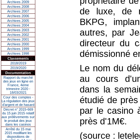
propriétaire d
Archives 2009
Archives 2008
de luxe, de r
Archives 2007
Archives 2006
BKPG, implan
Archives 2005
Archives 2004
autres, par J
Archives 2003
Archives 2002
Archives 2001
directeur du 
Archives 2000
Archives 1999
démissionné en 
Archives 1998
Classements
2018/2019
Le nom du délé
2019/2020
Documentation
au cours d'u
Rapport du marché
des jeux en ligne en
France, 4eme
dans la semain
trimestre 2020 -
18/03/2021
étudié de près
Cour des comptes -
La régulation des jeux
d’argent et de hasard
par le casino
Décret n° 2015-669
du 15 juin 2015 relatif
aux prélèvements sur
près d'1M€.
le produit des jeux
dans les casinos
Arrêté du 15 mai
(source : lete
2015 modifiant les
dispositions de