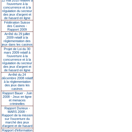
12 mai 2010 relative à
l’ouverture à la
concurrence et à la
régulation du secteur
des jeux d’argent et
de hasard en ligne
Fédération Suisse
des Casinos -
Rapport 2009
Arrêté du 29 juillet
2009 relatif à la
réglementation des
jeux dans les casinos
Projet de Loi du 30
mars 2009 relatif à
l’ouverture à la
concurrence et à la
régulation du secteur
des jeux d’argent et
de hasard en ligne
Arrêté du 24
décembre 2008 relatif
à la réglementation
des jeux dans les
casinos
Rapport Bauer - Juin
2008 - Jeux en ligne
et menaces
criminelles
Rapport Durieux -
MARS 2008 -
Rapport de la mission
sur l’ouverture du
marché des jeux
d’argent et de hasard
Rapport d'information