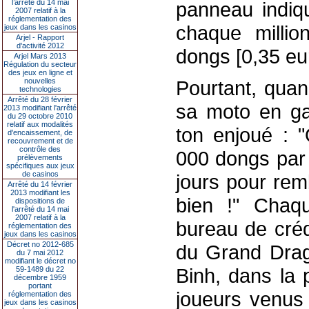
l’arrêté du 14 mai
panneau indiqu
2007 relatif à la
réglementation des
chaque milli
jeux dans les casinos
Arjel - Rapport
d'activité 2012
dongs [0,35 euro
Arjel Mars 2013
Régulation du secteur
des jeux en ligne et
nouvelles
Pourtant, quan
technologies
Arrêté du 28 février
sa moto en ga
2013 modifiant l'arrêté
du 29 octobre 2010
relatif aux modalités
ton enjoué : "
d'encaissement, de
recouvrement et de
contrôle des
000 dongs par 
prélèvements
spécifiques aux jeux
de casinos
jours pour rem
Arrêté du 14 février
2013 modifiant les
bien !" Chaqu
dispositions de
l'arrêté du 14 mai
2007 relatif à la
bureau de créd
réglementation des
jeux dans les casinos
Décret no 2012-685
du Grand Drag
du 7 mai 2012
modifiant le décret no
Binh, dans la 
59-1489 du 22
décembre 1959
portant
joueurs venus 
réglementation des
jeux dans les casinos