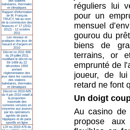
des stations
réguliers lui
balnéaires, thermales
et climatiques
Rapport d'information
pour un empru
de M. François
TRUCY, fait au nom
de la commission des
mensuel d'env
finances n° 17 (2011-
2012) - 12 octobre
gourou du prêt
2011
Les niveaux et
pratiques des jeux de
biens de gra
hasard et d’argent en
2010
Décret no 2011-906
terrains, or 
du 29 juillet 2011
modifiant le décret no
emprunté de l'a
59-1489 du 22
décembre 1959
portant
joueur, de lu
réglementation des
jeux dans les casinos
des stations
retard ne font q
balnéaires, thermales
et climatiques
Décret no 2010-605
du 4 juin 2010 relatif à
Un doigt cou
la proportion
maximale des
sommes versées en
Au casino de 
moyenne aux joueurs
par les opérateurs
agréés de paris
propose aux 
hippiques et de paris
sportifs en ligne
LOI no 2010-476 du