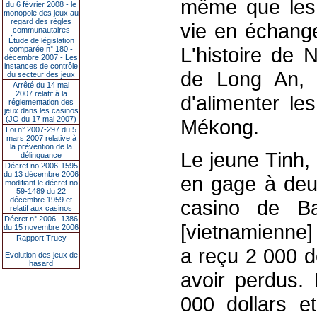
même que les 
du 6 février 2008 - le
monopole des jeux au
regard des règles
vie en échange
communautaires
Étude de législation
L'histoire de 
comparée n° 180 -
décembre 2007 - Les
instances de contrôle
de Long An, à
du secteur des jeux
Arrêté du 14 mai
2007 relatif à la
d'alimenter le
réglementation des
jeux dans les casinos
(JO du 17 mai 2007)
Mékong.
Loi n° 2007-297 du 5
mars 2007 relative à
la prévention de la
Le jeune Tinh,
délinquance
Décret no 2006-1595
du 13 décembre 2006
en gage à deux
modifiant le décret no
59-1489 du 22
décembre 1959 et
casino de Bav
relatif aux casinos
Décret n° 2006- 1386
[vietnamienne]
du 15 novembre 2006
Rapport Trucy
a reçu 2 000 dol
Evolution des jeux de
hasard
avoir perdus. 
000 dollars e