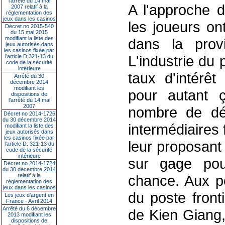
l’arrêté du 14 mai
A l'approche d
2007 relatif à la
réglementation des
jeux dans les casinos
les joueurs on
Décret no 2015-540
du 15 mai 2015
modifiant la liste des
dans la prov
jeux autorisés dans
les casinos fixée par
L'industrie du 
l’article D.321-13 du
code de la sécurité
intérieure
taux d'intérêt
Arrêté du 30
décembre 2014
modifiant les
pour autant 
dispositions de
l’arrêté du 14 mai
2007
nombre de dé
Décret no 2014-1726
du 30 décembre 2014
intermédiaires
modifiant la liste des
jeux autorisés dans
les casinos fixée par
leur proposant
l’article D. 321-13 du
code de la sécurité
intérieure
sur gage pour
Décret no 2014-1724
du 30 décembre 2014
relatif à la
chance. Aux p
réglementation des
jeux dans les casinos
du poste front
Les jeux d’argent en
France - Avril 2014
Arrêté du 6 décembre
de Kien Giang,
2013 modifiant les
dispositions de