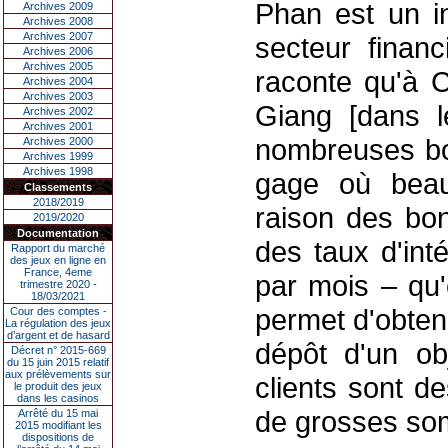
Phan est un in
Archives 2009
Archives 2008
Archives 2007
secteur financ
Archives 2006
Archives 2005
raconte qu'à 
Archives 2004
Archives 2003
Giang [dans l
Archives 2002
Archives 2001
nombreuses bou
Archives 2000
Archives 1999
Archives 1998
gage où bea
Classements
2018/2019
raison des bon
2019/2020
Documentation
des taux d'int
Rapport du marché
des jeux en ligne en
France, 4eme
par mois – qu'
trimestre 2020 -
18/03/2021
permet d'obten
Cour des comptes -
La régulation des jeux
d’argent et de hasard
dépôt d'un ob
Décret n° 2015-669
du 15 juin 2015 relatif
aux prélèvements sur
clients sont d
le produit des jeux
dans les casinos
de grosses som
Arrêté du 15 mai
2015 modifiant les
dispositions de