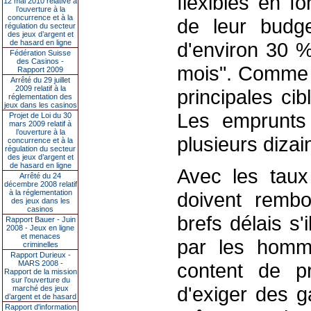
flexibles en fo
12 mai 2010 relative à
l’ouverture à la
concurrence et à la
de leur budge
régulation du secteur
des jeux d’argent et
de hasard en ligne
d'environ 30 %
Fédération Suisse
des Casinos -
mois". Comme p
Rapport 2009
Arrêté du 29 juillet
2009 relatif à la
principales ci
réglementation des
jeux dans les casinos
Les emprunts
Projet de Loi du 30
mars 2009 relatif à
l’ouverture à la
plusieurs dizai
concurrence et à la
régulation du secteur
des jeux d’argent et
de hasard en ligne
Avec les taux 
Arrêté du 24
décembre 2008 relatif
à la réglementation
doivent rembo
des jeux dans les
casinos
brefs délais s'
Rapport Bauer - Juin
2008 - Jeux en ligne
et menaces
par les homm
criminelles
Rapport Durieux -
MARS 2008 -
content de pr
Rapport de la mission
sur l’ouverture du
d'exiger des g
marché des jeux
d’argent et de hasard
Rapport d'information