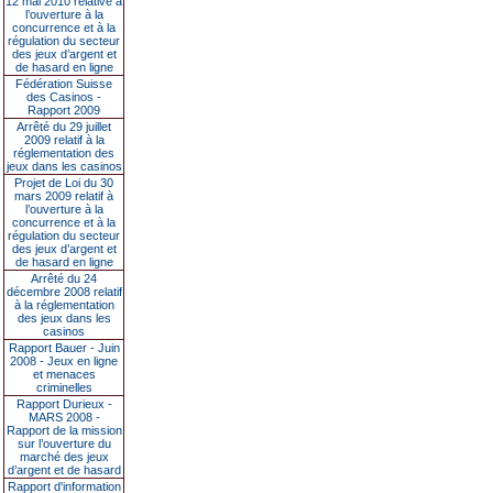
12 mai 2010 relative à
l’ouverture à la
concurrence et à la
régulation du secteur
des jeux d’argent et
de hasard en ligne
Fédération Suisse
des Casinos -
Rapport 2009
Arrêté du 29 juillet
2009 relatif à la
réglementation des
jeux dans les casinos
Projet de Loi du 30
mars 2009 relatif à
l’ouverture à la
concurrence et à la
régulation du secteur
des jeux d’argent et
de hasard en ligne
Arrêté du 24
décembre 2008 relatif
à la réglementation
des jeux dans les
casinos
Rapport Bauer - Juin
2008 - Jeux en ligne
et menaces
criminelles
Rapport Durieux -
MARS 2008 -
Rapport de la mission
sur l’ouverture du
marché des jeux
d’argent et de hasard
Rapport d'information