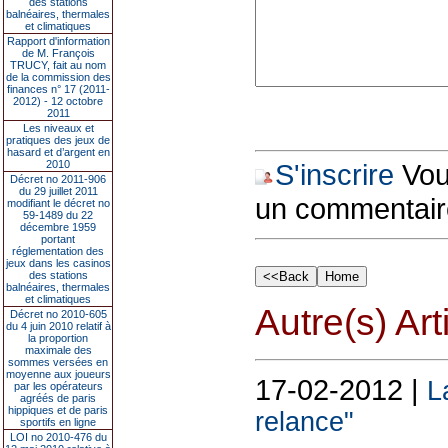
des stations
balnéaires, thermales
et climatiques
Rapport d'information
de M. François
TRUCY, fait au nom
de la commission des
finances n° 17 (2011-
2012) - 12 octobre
2011
Les niveaux et
pratiques des jeux de
hasard et d’argent en
2010
S'inscrire
Vous
Décret no 2011-906
du 29 juillet 2011
un commentair
modifiant le décret no
59-1489 du 22
décembre 1959
portant
réglementation des
jeux dans les casinos
des stations
balnéaires, thermales
et climatiques
Autre(s) Art
Décret no 2010-605
du 4 juin 2010 relatif à
la proportion
maximale des
sommes versées en
moyenne aux joueurs
17-02-2012 |
L
par les opérateurs
agréés de paris
hippiques et de paris
relance"
sportifs en ligne
LOI no 2010-476 du