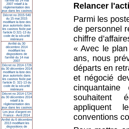
l’arrêté du 14 mai
Relancer l'act
2007 relatif à la
réglementation des
jeux dans les casinos
Décret no 2015-540
Parmi les poste
du 15 mai 2015
modifiant la liste des
jeux autorisés dans
de personnel r
les casinos fixée par
l’article D.321-13 du
chiffre d’affai
code de la sécurité
intérieure
Arrêté du 30
« Avec le plan
décembre 2014
modifiant les
dispositions de
ans, nous pré
l’arrêté du 14 mai
2007
départs en retr
Décret no 2014-1726
du 30 décembre 2014
modifiant la liste des
et négocié dev
jeux autorisés dans
les casinos fixée par
l’article D. 321-13 du
cinquantaine
code de la sécurité
intérieure
Décret no 2014-1724
souhaitent 
du 30 décembre 2014
relatif à la
réglementation des
appliquent 
jeux dans les casinos
Les jeux d’argent en
conventions col
France - Avril 2014
Arrêté du 6 décembre
2013 modifiant les
dispositions de