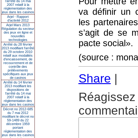
Pour mettre en
l’arrêté du 14 mai
2007 relatif à la
réglementation des
va définir un 
jeux dans les casinos
Arjel - Rapport
les partenaire
d'activité 2012
Arjel Mars 2013
Régulation du secteur
s’agit de se 
des jeux en ligne et
nouvelles
technologies
pacte social».
Arrêté du 28 février
2013 modifiant l'arrêté
du 29 octobre 2010
(source : mon
relatif aux modalités
d'encaissement, de
recouvrement et de
contrôle des
prélèvements
Share
|
spécifiques aux jeux
de casinos
Arrêté du 14 février
2013 modifiant les
dispositions de
Réagissez 
l'arrêté du 14 mai
2007 relatif à la
réglementation des
jeux dans les casinos
commentair
Décret no 2012-685
du 7 mai 2012
modifiant le décret no
59-1489 du 22
décembre 1959
portant
réglementation des
jeux dans les casinos