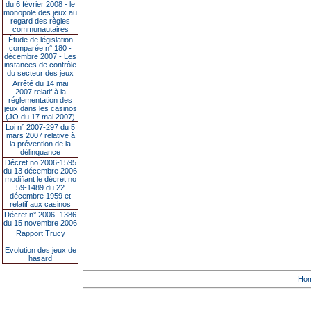
du 6 février 2008 - le
monopole des jeux au
regard des règles
communautaires
Étude de législation
comparée n° 180 -
décembre 2007 - Les
instances de contrôle
du secteur des jeux
Arrêté du 14 mai
2007 relatif à la
réglementation des
jeux dans les casinos
(JO du 17 mai 2007)
Loi n° 2007-297 du 5
mars 2007 relative à
la prévention de la
délinquance
Décret no 2006-1595
du 13 décembre 2006
modifiant le décret no
59-1489 du 22
décembre 1959 et
relatif aux casinos
Décret n° 2006- 1386
du 15 novembre 2006
Rapport Trucy
Evolution des jeux de
hasard
Ho