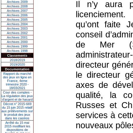
Il n’y aura 
Archives 2009
Archives 2008
Archives 2007
licenciement.
Archives 2006
Archives 2005
qu’ont faite 
Archives 2004
Archives 2003
conseil d’admi
Archives 2002
Archives 2001
de Mer (SB
Archives 2000
Archives 1999
Archives 1998
administrateu
Classements
2018/2019
directeur génér
2019/2020
Documentation
le directeur g
Rapport du marché
des jeux en ligne en
France, 4eme
axes de dévelo
trimestre 2020 -
18/03/2021
qualité, la c
Cour des comptes -
La régulation des jeux
d’argent et de hasard
Russes et Chi
Décret n° 2015-669
du 15 juin 2015 relatif
aux prélèvements sur
services à cett
le produit des jeux
dans les casinos
nouveaux pôles 
Arrêté du 15 mai
2015 modifiant les
dispositions de