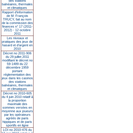
des stations
balnéaires, thermales
et climatiques
Rapport d'information
de M. François
TRUCY, fait au nom
de la commission des
finances n° 17 (2011-
2012) - 12 octobre
2011
Les niveaux et
pratiques des jeux de
hasard et d’argent en
2010
Décret no 2011-906
du 29 juillet 2011
modifiant le décret no
59-1489 du 22
décembre 1959
portant
réglementation des
jeux dans les casinos
des stations
balnéaires, thermales
et climatiques
Décret no 2010-605
du 4 juin 2010 relatif à
la proportion
maximale des
sommes versées en
moyenne aux joueurs
par les opérateurs
agréés de paris
hippiques et de paris
sportifs en ligne
LOI no 2010-476 du