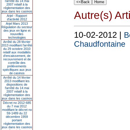
l’arrêté du 14 mai
2007 relatif à la
réglementation des
Autre(s) Art
jeux dans les casinos
Arjel - Rapport
d'activité 2012
Arjel Mars 2013
Régulation du secteur
des jeux en ligne et
10-02-2012 |
B
nouvelles
technologies
Chaudfontaine
Arrêté du 28 février
2013 modifiant l'arrêté
du 29 octobre 2010
relatif aux modalités
d'encaissement, de
recouvrement et de
contrôle des
prélèvements
spécifiques aux jeux
de casinos
Arrêté du 14 février
2013 modifiant les
dispositions de
l'arrêté du 14 mai
2007 relatif à la
réglementation des
jeux dans les casinos
Décret no 2012-685
du 7 mai 2012
modifiant le décret no
59-1489 du 22
décembre 1959
portant
réglementation des
jeux dans les casinos