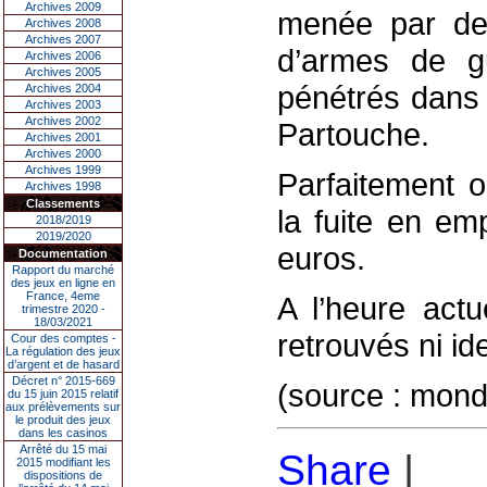
Archives 2009
menée par des
Archives 2008
Archives 2007
d’armes de gu
Archives 2006
Archives 2005
pénétrés dans 
Archives 2004
Archives 2003
Archives 2002
Partouche.
Archives 2001
Archives 2000
Archives 1999
Parfaitement o
Archives 1998
Classements
la fuite en em
2018/2019
2019/2020
euros.
Documentation
Rapport du marché
des jeux en ligne en
France, 4eme
A l’heure actu
trimestre 2020 -
18/03/2021
retrouvés ni ide
Cour des comptes -
La régulation des jeux
d’argent et de hasard
Décret n° 2015-669
(source : mondia
du 15 juin 2015 relatif
aux prélèvements sur
le produit des jeux
dans les casinos
Arrêté du 15 mai
Share
|
2015 modifiant les
dispositions de