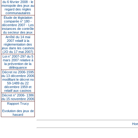
du 6 février 2008 - le
monopole des jeux au
regard des règles
communautaires
Étude de législation
comparée n° 180 -
décembre 2007 - Les
instances de contrôle
du secteur des jeux
Arrêté du 14 mai
2007 relatif à la
réglementation des
jeux dans les casinos
(JO du 17 mai 2007)
Loi n° 2007-297 du 5
mars 2007 relative à
la prévention de la
délinquance
Décret no 2006-1595
du 13 décembre 2006
modifiant le décret no
59-1489 du 22
décembre 1959 et
relatif aux casinos
Décret n° 2006- 1386
du 15 novembre 2006
Rapport Trucy
Evolution des jeux de
hasard
Ho