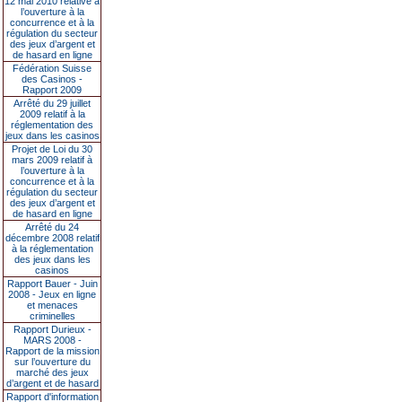
12 mai 2010 relative à
l’ouverture à la
concurrence et à la
régulation du secteur
des jeux d’argent et
de hasard en ligne
Fédération Suisse
des Casinos -
Rapport 2009
Arrêté du 29 juillet
2009 relatif à la
réglementation des
jeux dans les casinos
Projet de Loi du 30
mars 2009 relatif à
l’ouverture à la
concurrence et à la
régulation du secteur
des jeux d’argent et
de hasard en ligne
Arrêté du 24
décembre 2008 relatif
à la réglementation
des jeux dans les
casinos
Rapport Bauer - Juin
2008 - Jeux en ligne
et menaces
criminelles
Rapport Durieux -
MARS 2008 -
Rapport de la mission
sur l’ouverture du
marché des jeux
d’argent et de hasard
Rapport d'information