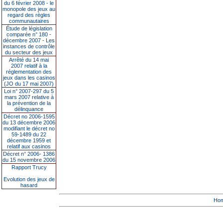
du 6 février 2008 - le
monopole des jeux au
regard des règles
communautaires
Étude de législation
comparée n° 180 -
décembre 2007 - Les
instances de contrôle
du secteur des jeux
Arrêté du 14 mai
2007 relatif à la
réglementation des
jeux dans les casinos
(JO du 17 mai 2007)
Loi n° 2007-297 du 5
mars 2007 relative à
la prévention de la
délinquance
Décret no 2006-1595
du 13 décembre 2006
modifiant le décret no
59-1489 du 22
décembre 1959 et
relatif aux casinos
Décret n° 2006- 1386
du 15 novembre 2006
Rapport Trucy
Evolution des jeux de
hasard
Ho