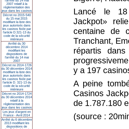
l’arrêté du 14 mai
2007 relatif à la
réglementation des
Lancé le 18
jeux dans les casinos
Décret no 2015-540
Jackpot» rel
du 15 mai 2015
modifiant la liste des
jeux autorisés dans
centaine de c
les casinos fixée par
l’article D.321-13 du
code de la sécurité
Tranchant, Eme
intérieure
Arrêté du 30
décembre 2014
répartis dans
modifiant les
dispositions de
l’arrêté du 14 mai
progressivemen
2007
Décret no 2014-1726
y a 197 casino
du 30 décembre 2014
modifiant la liste des
jeux autorisés dans
les casinos fixée par
A peine tomb
l’article D. 321-13 du
code de la sécurité
intérieure
Casinos Jackp
Décret no 2014-1724
du 30 décembre 2014
de 1.787.180 e
relatif à la
réglementation des
jeux dans les casinos
Les jeux d’argent en
(source : 20mi
France - Avril 2014
Arrêté du 6 décembre
2013 modifiant les
dispositions de