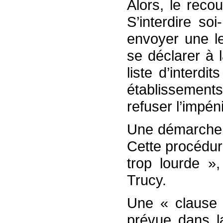
Alors, le reco
S’interdire so
envoyer une let
se déclarer à 
liste d’interdi
établissements 
refuser l’impéni
Une démarche 
Cette procédure
trop lourde »,
Trucy.
Une « clause 
prévue dans la