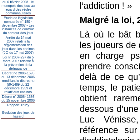
du 6 février 2008 - le
l’addiction ! »
monopole des jeux au
regard des règles
communautaires
Malgré la loi
Étude de législation
comparée n° 180 -
décembre 2007 - Les
instances de contrôle
Là où le bât b
du secteur des jeux
Arrêté du 14 mai
2007 relatif à la
les joueurs de 
réglementation des
jeux dans les casinos
en charge ps
(JO du 17 mai 2007)
Loi n° 2007-297 du 5
mars 2007 relative à
prendre consci
la prévention de la
délinquance
Décret no 2006-1595
delà de ce qu’
du 13 décembre 2006
modifiant le décret no
temps, le pati
59-1489 du 22
décembre 1959 et
relatif aux casinos
obtient rarem
Décret n° 2006- 1386
du 15 novembre 2006
Rapport Trucy
dessous d’une 
Evolution des jeux de
Luc Vénisse
hasard
référence sur