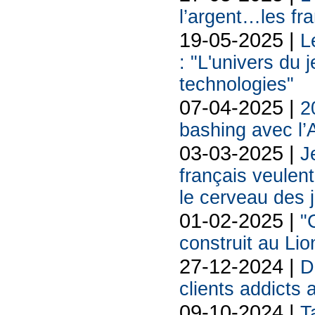
l’argent…les fra
19-05-2025 |
L
: "L'univers du 
technologies"
07-04-2025 |
2
bashing avec l’
03-03-2025 |
J
français veulen
le cerveau des 
01-02-2025 |
"
construit au Li
27-12-2024 |
D
clients addicts 
09-10-2024 |
T