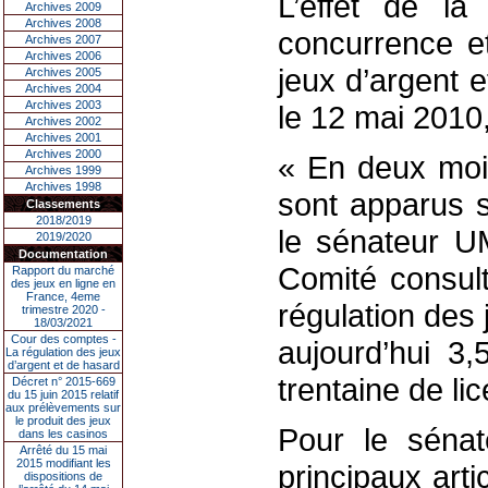
L’effet de la 
Archives 2009
Archives 2008
concurrence et
Archives 2007
Archives 2006
jeux d’argent 
Archives 2005
Archives 2004
Archives 2003
le 12 mai 2010,
Archives 2002
Archives 2001
Archives 2000
« En deux mois
Archives 1999
Archives 1998
sont apparus s
Classements
2018/2019
le sénateur U
2019/2020
Documentation
Comité consult
Rapport du marché
des jeux en ligne en
France, 4eme
régulation des 
trimestre 2020 -
18/03/2021
Cour des comptes -
aujourd’hui 3
La régulation des jeux
d’argent et de hasard
trentaine de lic
Décret n° 2015-669
du 15 juin 2015 relatif
aux prélèvements sur
le produit des jeux
Pour le sénat
dans les casinos
Arrêté du 15 mai
2015 modifiant les
principaux arti
dispositions de