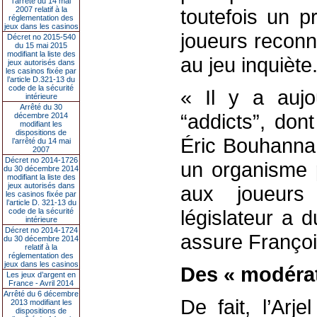
l’arrêté du 14 mai
2007 relatif à la
toutefois un p
réglementation des
jeux dans les casinos
joueurs recon
Décret no 2015-540
du 15 mai 2015
modifiant la liste des
au jeu inquiète
jeux autorisés dans
les casinos fixée par
l’article D.321-13 du
code de la sécurité
« Il y a aujo
intérieure
Arrêté du 30
“addicts”, don
décembre 2014
modifiant les
dispositions de
Éric Bouhanna,
l’arrêté du 14 mai
2007
Décret no 2014-1726
un organisme p
du 30 décembre 2014
modifiant la liste des
jeux autorisés dans
aux joueurs
les casinos fixée par
l’article D. 321-13 du
législateur a 
code de la sécurité
intérieure
Décret no 2014-1724
assure Françoi
du 30 décembre 2014
relatif à la
réglementation des
jeux dans les casinos
Des « modérat
Les jeux d’argent en
France - Avril 2014
Arrêté du 6 décembre
De fait, l’Arj
2013 modifiant les
dispositions de