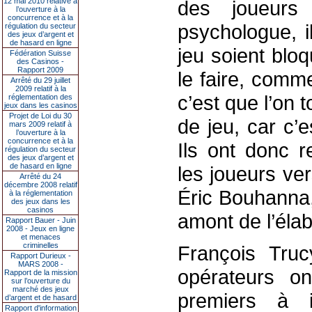
12 mai 2010 relative à
des joueurs
l’ouverture à la
concurrence et à la
psychologue, i
régulation du secteur
des jeux d’argent et
de hasard en ligne
jeu soient bloq
Fédération Suisse
des Casinos -
Rapport 2009
le faire, comm
Arrêté du 29 juillet
2009 relatif à la
c’est que l’on 
réglementation des
jeux dans les casinos
Projet de Loi du 30
de jeu, car c’
mars 2009 relatif à
l’ouverture à la
concurrence et à la
Ils ont donc r
régulation du secteur
des jeux d’argent et
de hasard en ligne
les joueurs ve
Arrêté du 24
décembre 2008 relatif
Éric Bouhanna,
à la réglementation
des jeux dans les
casinos
amont de l’élabo
Rapport Bauer - Juin
2008 - Jeux en ligne
et menaces
criminelles
François Tru
Rapport Durieux -
MARS 2008 -
opérateurs o
Rapport de la mission
sur l’ouverture du
marché des jeux
premiers à i
d’argent et de hasard
Rapport d'information