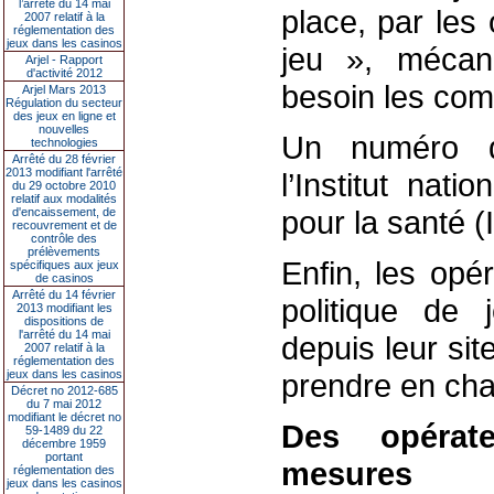
l’arrêté du 14 mai
place, par les
2007 relatif à la
réglementation des
jeux dans les casinos
jeu », mécani
Arjel - Rapport
d'activité 2012
besoin les com
Arjel Mars 2013
Régulation du secteur
des jeux en ligne et
nouvelles
Un numéro d’
technologies
Arrêté du 28 février
2013 modifiant l'arrêté
l’Institut nat
du 29 octobre 2010
relatif aux modalités
pour la santé 
d'encaissement, de
recouvrement et de
contrôle des
prélèvements
Enfin, les opé
spécifiques aux jeux
de casinos
Arrêté du 14 février
politique de 
2013 modifiant les
dispositions de
l'arrêté du 14 mai
depuis leur si
2007 relatif à la
réglementation des
jeux dans les casinos
prendre en cha
Décret no 2012-685
du 7 mai 2012
modifiant le décret no
Des opérateu
59-1489 du 22
décembre 1959
portant
mesures
réglementation des
jeux dans les casinos