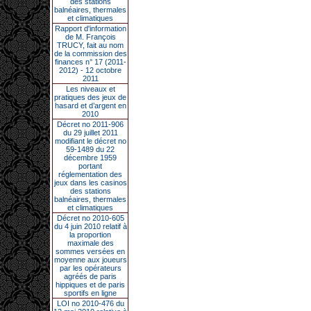
des stations
balnéaires, thermales
et climatiques
Rapport d'information
de M. François
TRUCY, fait au nom
de la commission des
finances n° 17 (2011-
2012) - 12 octobre
2011
Les niveaux et
pratiques des jeux de
hasard et d’argent en
2010
Décret no 2011-906
du 29 juillet 2011
modifiant le décret no
59-1489 du 22
décembre 1959
portant
réglementation des
jeux dans les casinos
des stations
balnéaires, thermales
et climatiques
Décret no 2010-605
du 4 juin 2010 relatif à
la proportion
maximale des
sommes versées en
moyenne aux joueurs
par les opérateurs
agréés de paris
hippiques et de paris
sportifs en ligne
LOI no 2010-476 du