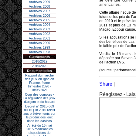
se défendre contre 
Archives 2009
américaines.
Archives 2008
Archives 2007
Cette affaire risque de
Archives 2006
futurs et les prix de l
Archives 2005
en 2010 et le prévision
Archives 2004
2011 et plus de 13 mi
Archives 2003
Macao. Et pour cause,
Archives 2002
Si les accusations se 
Archives 2001
des bénéfices de Las 
Archives 2000
le faible prix de l’act
Archives 1999
Archives 1998
Verdict le 15 mars : 
Classements
déposée par Steven Jac
2018/2019
de l’action LVS.
2019/2020
(source : performanc
Documentation
Rapport du marché
des jeux en ligne en
France, 4eme
Share
|
trimestre 2020 -
18/03/2021
Réagissez - Lais
Cour des comptes -
La régulation des jeux
d’argent et de hasard
Décret n° 2015-669
du 15 juin 2015 relatif
aux prélèvements sur
le produit des jeux
dans les casinos
Arrêté du 15 mai
2015 modifiant les
dispositions de