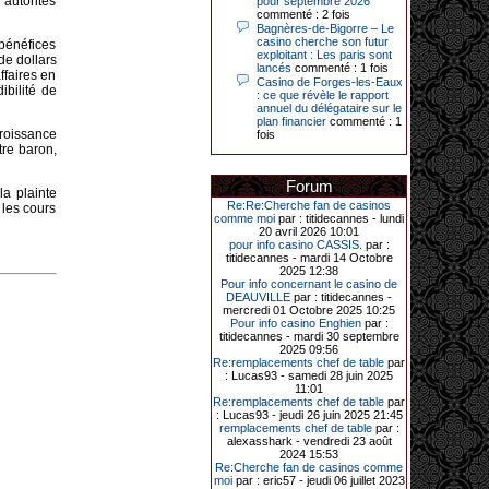
autorités
pour septembre 2026
Le plus gros gain gagné depuis plus
commenté : 2 fois
de 20 ans dans l’établissement.
Bagnères-de-Bigorre – Le
casino cherche son futur
 bénéfices
exploitant : Les paris sont
de dollars
lancés
commenté : 1 fois
ffaires en
Casino de Forges-les-Eaux
31-03-2026|
ibilité de
: ce que révèle le rapport
annuel du délégataire sur le
Série de jackpots au casino JOA de
plan financier
commenté : 1
Gujan-Mestras : ce mois de mars a
croissance
fois
été fructueux pour quelques
tre baron,
joueurs. D’abord avec 44 207 euros
remportés le dimanche 22 mars sur
une machine à sous pour une mise
Forum
initiale de 5,28 €. Puis quelques
la plainte
jours plus tard, le vendredi 27 mars,
Re:Re:Cherche fan de casinos
 les cours
un joueur a décroché 12 086 euros
comme moi
par : titidecannes - lundi
sur une autre machine à sous.
20 avril 2026 10:01
pour info casino CASSIS.
par :
Enfin, troisième et dernier jackpot,
titidecannes - mardi 14 Octobre
record cette fois-ci, le samedi 28
2025 12:38
mars dernier. Quelque 111 322
Pour info concernant le casino de
euros ont été remportés sur la table
DEAUVILLE
par : titidecannes -
d’Ultimate Texas Hold’em Poker,
mercredi 01 Octobre 2025 10:25
grâce à une mise de 5 euros sur la
Pour info casino Enghien
par :
case bonus et une quinte flush
titidecannes - mardi 30 septembre
royale. Ces gains ont été annoncés
2025 09:56
dans un communiqué diffusé par le
Re:remplacements chef de table
par
casino ce lundi 30 mars en soirée.
: Lucas93 - samedi 28 juin 2025
11:01
Re:remplacements chef de table
par
: Lucas93 - jeudi 26 juin 2025 21:45
remplacements chef de table
par :
11-01-2026|
alexasshark - vendredi 23 août
2024 15:53
Dimanche 11 janvier, en soirée, une
Re:Cherche fan de casinos comme
cliente retraitée de 78 ans, habitant
moi
par : eric57 - jeudi 06 juillet 2023
Trémuson, a eu l’énorme surprise