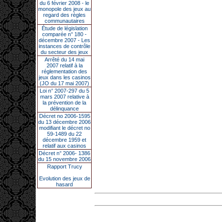
du 6 février 2008 - le
monopole des jeux au
regard des règles
communautaires
Étude de législation
comparée n° 180 -
décembre 2007 - Les
instances de contrôle
du secteur des jeux
Arrêté du 14 mai
2007 relatif à la
réglementation des
jeux dans les casinos
(JO du 17 mai 2007)
Loi n° 2007-297 du 5
mars 2007 relative à
la prévention de la
délinquance
Décret no 2006-1595
du 13 décembre 2006
modifiant le décret no
59-1489 du 22
décembre 1959 et
relatif aux casinos
Décret n° 2006- 1386
du 15 novembre 2006
Rapport Trucy
Evolution des jeux de
hasard