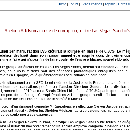
Home
|
Forum
|
Fiches casinos
|
Agenda
|
Offres d
1
: Sheldon Adelson accusé de corruption, le titre Las Vegas Sand dé
undi 1er mars, l’action LVS clôturait la journée en baisse de 6,30%. Le mêm
delson déclarait dans son rapport annuel être sous le coup de trois enqu
 une affaire qui n’a pas fini de faire couler de l’encre à Macao, nouvel eldorado 
r le groupe américain de casinos Las Vegas Sands, détenu par Sheldon Adelson. 
nes, nous vous faisions part des bénéfices pharaoniques enregistrés par le
rojets en Espagne, voilà qu’émergent des accusations de corruption.
imultanément par la SEC, le ministère de la Justice et le Bureau de contrôle de l
ultent des accusations portées par l’ancien Directeur Général de la division 
ci, remercié en 2010, accuse Sands China Ltd., détenu à 70,3% par le groupe amé
espect de la Foreign Corrupt Practices Act. Le groupe aurait effectué des pa
 afin de faciliter l’implantation de la société à Macao.
ncœur d’un dirigeant congédié ? Rappelons, en effet, que Steven Jacobs est act
ciement abusif ». Selon lui, Sheldon Adelson l’aurait plusieurs fois menacé puis 
it de se conformer à ses exigences.
à la Las Vegas Review Journal, le groupe Las Vegas Sands a nié toutes les allé
ffaire résultait du mécontentement d’un ancien employé congédié. Sheldon Adels