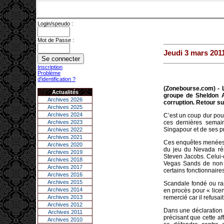
Login/speudo :
Mot de Passe :
Jeudi 3 mars 201
Inscription
Problème
d'identification ?
(Zonebourse.com) - L
Actualités
groupe de Sheldon A
Archives 2026
corruption. Retour sur
Archives 2025
Archives 2024
C’est un coup dur pou
Archives 2023
ces dernières semai
Singapour et de ses p
Archives 2022
Archives 2021
Ces enquêtes menées s
Archives 2020
du jeu du Nevada rés
Archives 2019
Steven Jacobs. Celui-
Archives 2018
Vegas Sands de non r
Archives 2017
certains fonctionnaires
Archives 2016
Archives 2015
Scandale fondé ou ra
Archives 2014
en procès pour « licen
Archives 2013
remercié car il refusa
Archives 2012
Dans une déclaration 
Archives 2011
précisant que cette a
Archives 2010