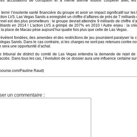
ces accusations de corruption et a même affirmé vouloir coopérer avec les 
 ternir l’insolente santé financière du groupe et avoir un impact significatif sur les
’action LVS. Las Vegas Sands a enregistré un chiffre d’affaires de près de 7 milliards 
nel est des plus prometteurs : le groupe devrait atteindre 9 milliards de chiffre d’a
lliards en 2014 ! L’action LVS a grimpé de 207% en 2010 ! Autre enjeu : la créd
 la place de Macao pèse aujourd’hui quatre fois plus que celle de Las Vegas.
révèlent fondées, des amendes et des restrictions de jeu pourraient paralyser la 
Vegas Sands. Dans le cas contraire, si les charges ne sont pas retenues contre no
ion sera une opportunité d’achat.
le tribunal de district du comté de Las Vegas entendra la demande de rejet de 
obs. Dans tous les cas, l’évolution de ce dossier aura une influence certaine sur
ebourse.com/Pauline Raud)
ser un commentaire :