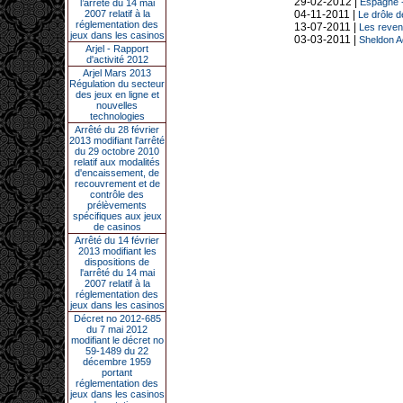
29-02-2012 |
Espagne -
l’arrêté du 14 mai
2007 relatif à la
04-11-2011 |
Le drôle d
réglementation des
13-07-2011 |
Les reven
jeux dans les casinos
03-03-2011 |
Sheldon A
Arjel - Rapport
d'activité 2012
Arjel Mars 2013
Régulation du secteur
des jeux en ligne et
nouvelles
technologies
Arrêté du 28 février
2013 modifiant l'arrêté
du 29 octobre 2010
relatif aux modalités
d'encaissement, de
recouvrement et de
contrôle des
prélèvements
spécifiques aux jeux
de casinos
Arrêté du 14 février
2013 modifiant les
dispositions de
l'arrêté du 14 mai
2007 relatif à la
réglementation des
jeux dans les casinos
Décret no 2012-685
du 7 mai 2012
modifiant le décret no
59-1489 du 22
décembre 1959
portant
réglementation des
jeux dans les casinos