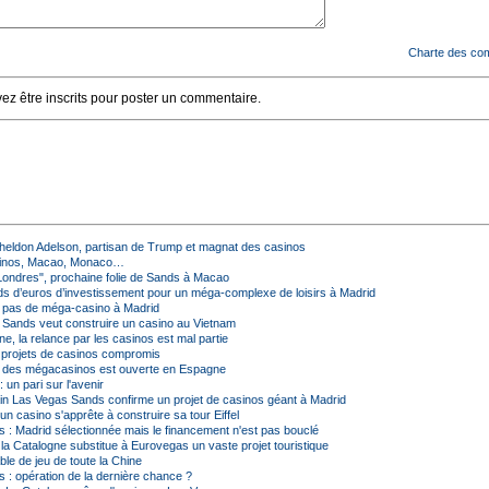
Charte des co
z être inscrits pour poster un commentaire.
heldon Adelson, partisan de Trump et magnat des casinos
inos, Macao, Monaco…
Londres", prochaine folie de Sands à Macao
ards d’euros d’investissement pour un méga-complexe de loisirs à Madrid
ra pas de méga-casino à Madrid
Sands veut construire un casino au Vietnam
, la relance par les casinos est mal partie
projets de casinos compromis
 des mégacasinos est ouverte en Espagne
 un pari sur l'avenir
in Las Vegas Sands confirme un projet de casinos géant à Madrid
n casino s'apprête à construire sa tour Eiffel
 : Madrid sélectionnée mais le financement n'est pas bouclé
la Catalogne substitue à Eurovegas un vaste projet touristique
le de jeu de toute la Chine
 : opération de la dernière chance ?