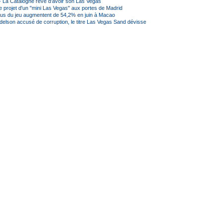
 La Catalogne rêve d'avoir son Las Vegas
e projet d'un "mini Las Vegas" aux portes de Madrid
us du jeu augmentent de 54,2% en juin à Macao
delson accusé de corruption, le titre Las Vegas Sand dévisse