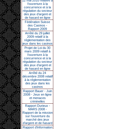
12 mai 2010 relative à
l’ouverture à la
concurrence et à la
régulation du secteur
des jeux d’argent et
de hasard en ligne
Fédération Suisse
des Casinos -
Rapport 2009
Arrêté du 29 juillet
2009 relatif à la
réglementation des
jeux dans les casinos
Projet de Loi du 30
mars 2009 relatif à
l’ouverture à la
concurrence et à la
régulation du secteur
des jeux d’argent et
de hasard en ligne
Arrêté du 24
décembre 2008 relatif
à la réglementation
des jeux dans les
casinos
Rapport Bauer - Juin
2008 - Jeux en ligne
et menaces
criminelles
Rapport Durieux -
MARS 2008 -
Rapport de la mission
sur l’ouverture du
marché des jeux
d’argent et de hasard
Rapport d'information