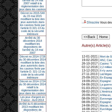
l’arrêté du 14 mai
2007 relatif à la
réglementation des
jeux dans les casinos
Décret no 2015-540
du 15 mai 2015
modifiant la liste des
jeux autorisés dans
S'inscrire
Vous deve
les casinos fixée par
l’article D.321-13 du
code de la sécurité
intérieure
Arrêté du 30
décembre 2014
modifiant les
Autre(s) Article(s)
dispositions de
l’arrêté du 14 mai
2007
12-01-2021 |
Décret no 2014-1726
Mort de S
du 30 décembre 2014
19-02-2020 |
ANJ, Cas
modifiant la liste des
26-10-2017 |
Casino: "
jeux autorisés dans
02-12-2016 |
2,2 milli
les casinos fixée par
13-12-2013 |
Il n'y au
l’article D. 321-13 du
27-11-2013 |
LasVegas 
code de la sécurité
25-09-2013 |
intérieure
En Espagne
19-09-2013 |
Espagne: 
Décret no 2014-1724
du 30 décembre 2014
04-06-2013 |
La guerre
relatif à la
01-03-2013 |
Croupiers:
réglementation des
08-02-2013 |
L'América
jeux dans les casinos
20-09-2012 |
A Macao, u
Les jeux d’argent en
08-09-2012 |
Eurovegas
France - Avril 2014
08-09-2012 |
Espagne: 
Arrêté du 6 décembre
24-08-2012 |
Macao, tab
2013 modifiant les
16-08-2012 |
EuroVegas
dispositions de