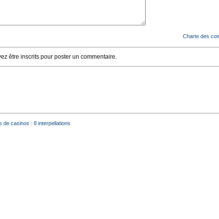
Charte des co
z être inscrits pour poster un commentaire.
de casinos : 8 interpellations