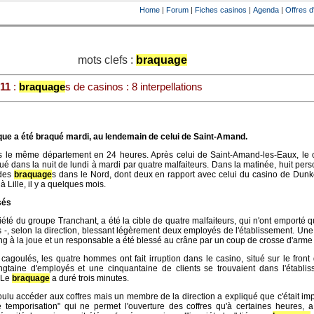
Home
|
Forum
|
Fiches casinos
|
Agenda
|
Offres d
mots clefs :
braquage
011
:
braquage
s de casinos : 8 interpellations
ue a été braqué mardi, au lendemain de celui de Saint-Amand.
s le même département en 24 heures. Après celui de Saint-Amand-les-Eaux, le 
é dans la nuit de lundi à mardi par quatre malfaiteurs. Dans la matinée, huit per
 des
braquage
s dans le Nord, dont deux en rapport avec celui du casino de Dunk
à Lille, il y a quelques mois.
sés
iété du groupe Tranchant, a été la cible de quatre malfaiteurs, qui n'ont emporté q
 -, selon la direction, blessant légèrement deux employés de l'établissement. Une
ng à la joue et un responsable a été blessé au crâne par un coup de crosse d'arme
agoulés, les quatre hommes ont fait irruption dans le casino, situé sur le front
ngtaine d'employés et une cinquantaine de clients se trouvaient dans l'établis
. Le
braquage
a duré trois minutes.
oulu accéder aux coffres mais un membre de la direction a expliqué que c'était im
temporisation" qui ne permet l'ouverture des coffres qu'à certaines heures, a