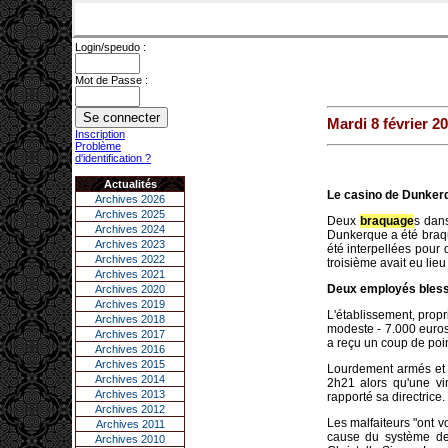
Login/speudo :
Mot de Passe :
Mardi 8 février 2
Inscription
Problème
d'identification ?
Actualités
Le casino de Dunkerq
Archives 2026
Archives 2025
Deux
braquage
s dan
Archives 2024
Dunkerque a été braqu
Archives 2023
été interpellées pour
Archives 2022
troisième avait eu lieu 
Archives 2021
Deux employés bles
Archives 2020
Archives 2019
L'établissement, propr
Archives 2018
modeste - 7.000 euros
Archives 2017
a reçu un coup de poi
Archives 2016
Archives 2015
Lourdement armés et c
Archives 2014
2h21 alors qu'une vi
Archives 2013
rapporté sa directrice
Archives 2012
Les malfaiteurs "ont v
Archives 2011
cause du système de 
Archives 2010