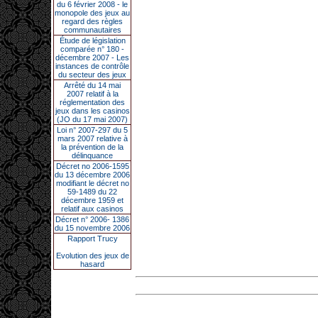
du 6 février 2008 - le
monopole des jeux au
regard des règles
communautaires
Étude de législation
comparée n° 180 -
décembre 2007 - Les
instances de contrôle
du secteur des jeux
Arrêté du 14 mai
2007 relatif à la
réglementation des
jeux dans les casinos
(JO du 17 mai 2007)
Loi n° 2007-297 du 5
mars 2007 relative à
la prévention de la
délinquance
Décret no 2006-1595
du 13 décembre 2006
modifiant le décret no
59-1489 du 22
décembre 1959 et
relatif aux casinos
Décret n° 2006- 1386
du 15 novembre 2006
Rapport Trucy
Evolution des jeux de
hasard