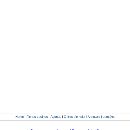
Home
|
Fiches casinos
|
Agenda
|
Offres d'emploi
|
Annuaire
|
cont@ct