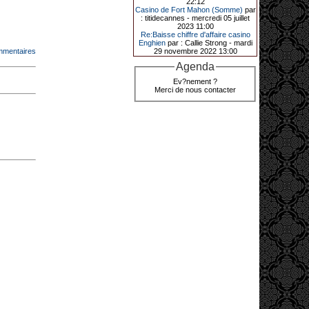
22:12
de décrocher un méga jackpot.
Casino de Fort Mahon (Somme)
par
: titidecannes - mercredi 05 juillet
Elle n’a misé que 88 centimes sur
2023 11:00
une machine à sous et a remporté
Re:Baisse chiffre d'affaire casino
4_ 239 €?!
Enghien
par : Callie Strong - mardi
mmentaires
29 novembre 2022 13:00
Agenda
10-01-2026|
Ev?nement ?
Merci de nous contacter
Au « Kasino » de Fréhel, une
vacancière a décroché le jackpot
en misant seulement 68
centimes. Elle remporte plus de
44 640 € grâce à la machine à
sous « Jin Ji Bao Xi ».
En ce début d’année 2026, le plus
gros jackpot du « Kasino » de
Fréhel a été décroché. Samedi 10
janvier en début de soirée,
l’heureuse gagnante, qui souhaite
garder l’anonymat, a remporté plus
de 44 640 € sur la machine à sous «
Jin Ji Bao Xi », installée en février
2025. La cliente, en vacances dans
la région, a misé 0,68 € avant de
remporter la somme. Un membre du
comité de direction, Flavie Jehan, lui
a remis le gain.