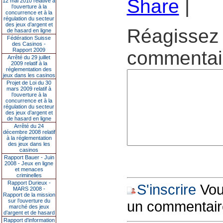
Share
|
12 mai 2010 relative à
l’ouverture à la
concurrence et à la
régulation du secteur
des jeux d’argent et
Réagissez 
de hasard en ligne
Fédération Suisse
des Casinos -
Rapport 2009
commentair
Arrêté du 29 juillet
2009 relatif à la
réglementation des
jeux dans les casinos
Projet de Loi du 30
mars 2009 relatif à
l’ouverture à la
concurrence et à la
régulation du secteur
des jeux d’argent et
de hasard en ligne
Arrêté du 24
décembre 2008 relatif
à la réglementation
des jeux dans les
casinos
Rapport Bauer - Juin
2008 - Jeux en ligne
et menaces
criminelles
Rapport Durieux -
S'inscrire
Vous
MARS 2008 -
Rapport de la mission
sur l’ouverture du
un commentair
marché des jeux
d’argent et de hasard
Rapport d'information