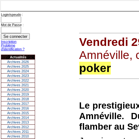
Login/speudo :
Mot de Passe :
Vendredi 2
Inscription
Problème
d'identification ?
Amnéville, 
Actualités
Archives 2026
poker
Archives 2025
Archives 2024
Archives 2023
Archives 2022
Archives 2021
Archives 2020
Archives 2019
Archives 2018
Le prestigieu
Archives 2017
Archives 2016
Amnéville. 
Archives 2015
Archives 2014
Archives 2013
flamber au Se
Archives 2012
Archives 2011
Archives 2010