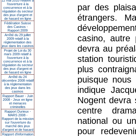
12 mai 2010 relative à
l’ouverture à la
par des plaisa
concurrence et à la
régulation du secteur
étrangers. M
des jeux d’argent et
de hasard en ligne
Fédération Suisse
développement
des Casinos -
Rapport 2009
Arrêté du 29 juillet
casino, autre 
2009 relatif à la
réglementation des
devra au préal
jeux dans les casinos
Projet de Loi du 30
mars 2009 relatif à
station touris
l’ouverture à la
concurrence et à la
régulation du secteur
plus contraign
des jeux d’argent et
de hasard en ligne
puisque nous d
Arrêté du 24
décembre 2008 relatif
à la réglementation
indique Jacque
des jeux dans les
casinos
Rapport Bauer - Juin
Nogent devra 
2008 - Jeux en ligne
et menaces
criminelles
centre drama
Rapport Durieux -
MARS 2008 -
national ou un
Rapport de la mission
sur l’ouverture du
marché des jeux
pour redeveni
d’argent et de hasard
Rapport d'information