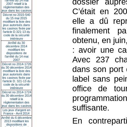
dossier auprè
l’arrêté du 14 mai
2007 relatif à la
réglementation des
C’était en 20
jeux dans les casinos
Décret no 2015-540
elle a dû rep
du 15 mai 2015
modifiant la liste des
jeux autorisés dans
finalement pa
les casinos fixée par
l’article D.321-13 du
code de la sécurité
obtenu, en juin
intérieure
Arrêté du 30
décembre 2014
: avoir une ca
modifiant les
dispositions de
l’arrêté du 14 mai
Avec 237 cha
2007
Décret no 2014-1726
dans son port 
du 30 décembre 2014
modifiant la liste des
jeux autorisés dans
label sans pei
les casinos fixée par
l’article D. 321-13 du
code de la sécurité
office de tou
intérieure
Décret no 2014-1724
programmation
du 30 décembre 2014
relatif à la
réglementation des
suffisante.
jeux dans les casinos
Les jeux d’argent en
France - Avril 2014
Arrêté du 6 décembre
En contrepart
2013 modifiant les
dispositions de