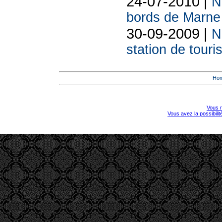
24-07-2010 |
N
bords de Marne
30-09-2009 |
N
station de tour
Ho
Vous r
Vous avez la possibili