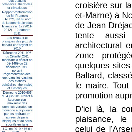
des stations
croisière sur l
balnéaires, thermales
et climatiques
Rapport d'information
et-Marne) à No
de M. François
TRUCY, fait au nom
de Jean Dréjac «
de la commission des
finances n° 17 (2011-
2012) - 12 octobre
tente aussi
2011
Les niveaux et
pratiques des jeux de
architectural 
hasard et d’argent en
2010
zone protég
Décret no 2011-906
du 29 juillet 2011
modifiant le décret no
quelques sites
59-1489 du 22
décembre 1959
portant
Baltard, class
réglementation des
jeux dans les casinos
des stations
le maire. Tout
balnéaires, thermales
et climatiques
promotion aupr
Décret no 2010-605
du 4 juin 2010 relatif à
la proportion
maximale des
D’ici là, la 
sommes versées en
moyenne aux joueurs
par les opérateurs
plaisance, le 
agréés de paris
hippiques et de paris
sportifs en ligne
celui de l’Ars
LOI no 2010-476 du