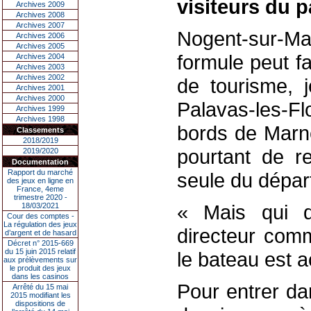
visiteurs du p
Archives 2009
Archives 2008
Archives 2007
Nogent-sur-M
Archives 2006
Archives 2005
formule peut f
Archives 2004
Archives 2003
Archives 2002
de tourisme, 
Archives 2001
Archives 2000
Palavas-les-Fl
Archives 1999
Archives 1998
bords de Marne.
Classements
2018/2019
pourtant de r
2019/2020
Documentation
Rapport du marché
seule du départ
des jeux en ligne en
France, 4eme
trimestre 2020 -
« Mais qui d
18/03/2021
Cour des comptes -
La régulation des jeux
directeur comm
d’argent et de hasard
Décret n° 2015-669
du 15 juin 2015 relatif
le bateau est 
aux prélèvements sur
le produit des jeux
dans les casinos
Pour entrer da
Arrêté du 15 mai
2015 modifiant les
dispositions de