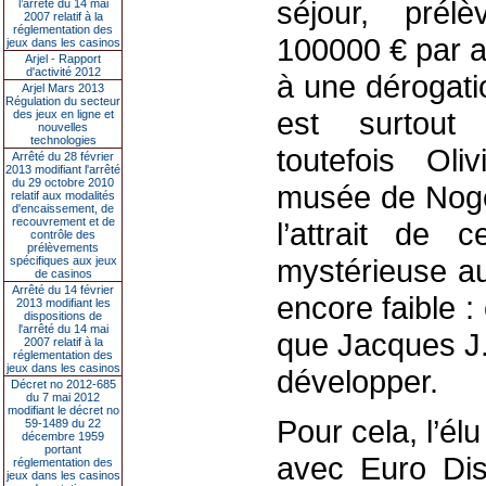
séjour, prél
l’arrêté du 14 mai
2007 relatif à la
réglementation des
100000 € par a
jeux dans les casinos
Arjel - Rapport
d'activité 2012
à une dérogati
Arjel Mars 2013
Régulation du secteur
est surtout
des jeux en ligne et
nouvelles
technologies
toutefois Oliv
Arrêté du 28 février
2013 modifiant l'arrêté
du 29 octobre 2010
musée de Nogen
relatif aux modalités
d'encaissement, de
recouvrement et de
l’attrait de c
contrôle des
prélèvements
mystérieuse au
spécifiques aux jeux
de casinos
Arrêté du 14 février
encore faible :
2013 modifiant les
dispositions de
l'arrêté du 14 mai
que Jacques J.
2007 relatif à la
réglementation des
jeux dans les casinos
développer.
Décret no 2012-685
du 7 mai 2012
modifiant le décret no
Pour cela, l’él
59-1489 du 22
décembre 1959
portant
avec Euro Dis
réglementation des
jeux dans les casinos