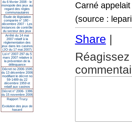
du 6 février 2008 - le
Carné appelait
monopole des jeux au
regard des règles
communautaires
(source : lepar
Étude de législation
comparée n° 180 -
décembre 2007 - Les
instances de contrôle
du secteur des jeux
Share
|
Arrêté du 14 mai
2007 relatif à la
réglementation des
jeux dans les casinos
(JO du 17 mai 2007)
Réagissez 
Loi n° 2007-297 du 5
mars 2007 relative à
la prévention de la
délinquance
commentair
Décret no 2006-1595
du 13 décembre 2006
modifiant le décret no
59-1489 du 22
décembre 1959 et
relatif aux casinos
Décret n° 2006- 1386
du 15 novembre 2006
Rapport Trucy
Evolution des jeux de
hasard