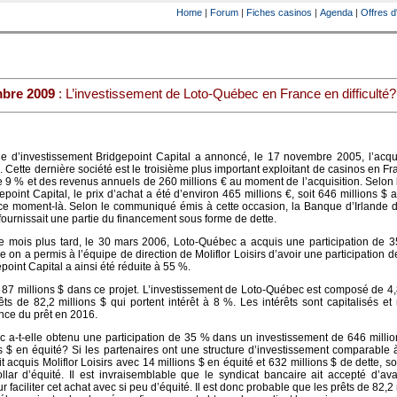
Home
|
Forum
|
Fiches casinos
|
Agenda
|
Offres d
mbre 2009
: L’investissement de Loto-Québec en France en difficulté?
e d’investissement Bridgepoint Capital a annoncé, le 17 novembre 2005, l’acqui
s. Cette dernière société est le troisième plus important exploitant de casinos en F
 9 % et des revenus annuels de 260 millions € au moment de l’acquisition. Selon 
oint Capital, le prix d’achat a été d’environ 465 millions €, soit 646 millions $ 
e moment-là. Selon le communiqué émis à cette occasion, la Banque d’Irlande di
fournissait une partie du financement sous forme de dette.
e mois plus tard, le 30 mars 2006, Loto-Québec a acquis une participation de 
e on a permis à l’équipe de direction de Moliflor Loisirs d’avoir une participation d
point Capital a ainsi été réduite à 55 %.
 87 millions $ dans ce projet. L’investissement de Loto-Québec est composé de 4,
ts de 82,2 millions $ qui portent intérêt à 8 %. Les intérêts sont capitalisés et
nce du prêt en 2016.
a-t-elle obtenu une participation de 35 % dans un investissement de 646 millio
s $ en équité? Si les partenaires ont une structure d’investissement comparable 
 acquis Moliflor Loisirs avec 14 millions $ en équité et 632 millions $ de dette, so
lar d’équité. Il est invraisemblable que le syndicat bancaire ait accepté d’av
faciliter cet achat avec si peu d’équité. Il est donc probable que les prêts de 82,2 