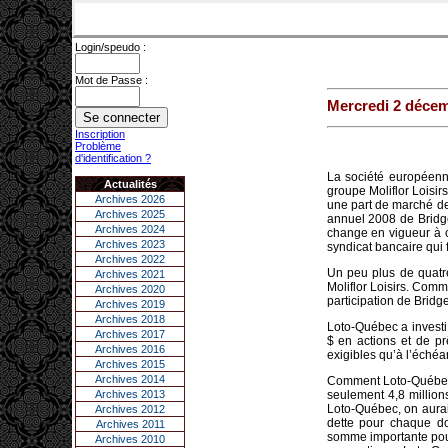
Login/speudo :
Mot de Passe :
Mercredi 2 déce
Inscription
Problème
d'identification ?
La société européenn
Actualités
groupe Moliflor Loisir
Archives 2026
une part de marché de
Archives 2025
annuel 2008 de Bridgep
Archives 2024
change en vigueur à c
Archives 2023
syndicat bancaire qui 
Archives 2022
Un peu plus de quatr
Archives 2021
Moliflor Loisirs. Comm
Archives 2020
participation de Bridge
Archives 2019
Archives 2018
Loto-Québec a investi
Archives 2017
$ en actions et de prê
Archives 2016
exigibles qu’à l’échéa
Archives 2015
Archives 2014
Comment Loto-Québec 
Archives 2013
seulement 4,8 million
Loto-Québec, on aurait
Archives 2012
dette pour chaque dol
Archives 2011
somme importante pour 
Archives 2010