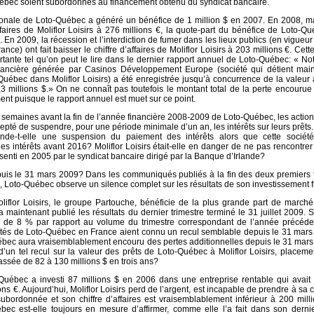
ébec soient subordonnés au financement obtenu du syndicat bancaire.
ationale de Loto-Québec a généré un bénéfice de 1 million $ en 2007. En 2008, 
faires de Moliflor Loisirs à 276 millions €, la quote-part du bénéfice de Loto-Qu
. En 2009, la récession et l’interdiction de fumer dans les lieux publics (en vigueur
nce) ont fait baisser le chiffre d’affaires de Moliflor Loisirs à 203 millions €. Cett
tante tel qu’on peut le lire dans le dernier rapport annuel de Loto-Québec: « No
inancière générée par Casinos Développement Europe (société qui détient main
Québec dans Moliflor Loisirs) a été enregistrée jusqu’à concurrence de la valeur 
,3 millions $.» On ne connaît pas toutefois le montant total de la perte encourue
nt puisque le rapport annuel est muet sur ce point.
x semaines avant la fin de l’année financière 2008-2009 de Loto-Québec, les actio
ccepté de suspendre, pour une période minimale d’un an, les intérêts sur leurs prêts
ande-t-elle une suspension du paiement des intérêts alors que cette sociét
 les intérêts avant 2016? Moliflor Loisirs était-elle en danger de ne pas rencontrer
enti en 2005 par le syndicat bancaire dirigé par la Banque d’Irlande?
puis le 31 mars 2009? Dans les communiqués publiés à la fin des deux premiers 
 Loto-Québec observe un silence complet sur les résultats de son investissement f
iflor Loisirs, le groupe Partouche, bénéficie de la plus grande part de marché
a maintenant publié les résultats du dernier trimestre terminé le 31 juillet 2009. S
eur de 8 % par rapport au volume du trimestre correspondant de l’année précéden
vités de Loto-Québec en France aient connu un recul semblable depuis le 31 mar
Québec aura vraisemblablement encouru des pertes additionnelles depuis le 31 mar
 d’un tel recul sur la valeur des prêts de Loto-Québec à Moliflor Loisirs, placeme
passée de 82 à 130 millions $ en trois ans?
Québec a investi 87 millions $ en 2006 dans une entreprise rentable qui avait 
ons €. Aujourd’hui, Moliflor Loisirs perd de l’argent, est incapable de prendre à sa 
 subordonnée et son chiffre d’affaires est vraisemblablement inférieur à 200 mill
bec est-elle toujours en mesure d’affirmer, comme elle l’a fait dans son derni