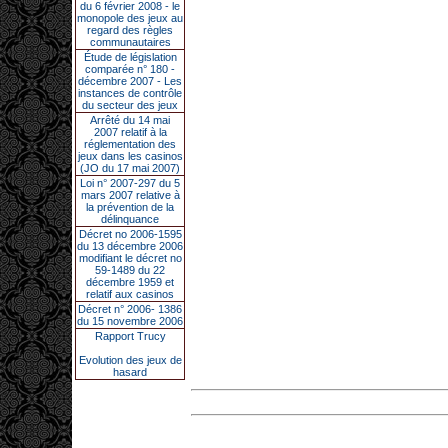
du 6 février 2008 - le
monopole des jeux au
regard des règles
communautaires
Étude de législation
comparée n° 180 -
décembre 2007 - Les
instances de contrôle
du secteur des jeux
Arrêté du 14 mai
2007 relatif à la
réglementation des
jeux dans les casinos
(JO du 17 mai 2007)
Loi n° 2007-297 du 5
mars 2007 relative à
la prévention de la
délinquance
Décret no 2006-1595
du 13 décembre 2006
modifiant le décret no
59-1489 du 22
décembre 1959 et
relatif aux casinos
Décret n° 2006- 1386
du 15 novembre 2006
Rapport Trucy
Evolution des jeux de
hasard