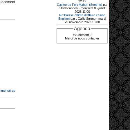
22:12
 placement
grâce à une mise de 5 euros sur la
Casino de Fort Mahon (Somme)
par
case bonus et une quinte flush
: titidecannes - mercredi 05 juillet
royale. Ces gains ont été annoncés
2023 11:00
dans un communiqué diffusé par le
Re:Baisse chiffre d'affaire casino
casino ce lundi 30 mars en soirée.
Enghien
par : Callie Strong - mardi
29 novembre 2022 13:00
Agenda
11-01-2026|
Ev?nement ?
Merci de nous contacter
Dimanche 11 janvier, en soirée, une
cliente retraitée de 78 ans, habitant
Trémuson, a eu l’énorme surprise
de décrocher un méga jackpot.
Elle n’a misé que 88 centimes sur
une machine à sous et a remporté
4_ 239 €?!
mmentaires