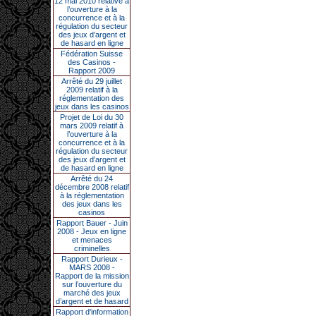
12 mai 2010 relative à
l’ouverture à la
concurrence et à la
régulation du secteur
des jeux d’argent et
de hasard en ligne
Fédération Suisse
des Casinos -
Rapport 2009
Arrêté du 29 juillet
2009 relatif à la
réglementation des
jeux dans les casinos
Projet de Loi du 30
mars 2009 relatif à
l’ouverture à la
concurrence et à la
régulation du secteur
des jeux d’argent et
de hasard en ligne
Arrêté du 24
décembre 2008 relatif
à la réglementation
des jeux dans les
casinos
Rapport Bauer - Juin
2008 - Jeux en ligne
et menaces
criminelles
Rapport Durieux -
MARS 2008 -
Rapport de la mission
sur l’ouverture du
marché des jeux
d’argent et de hasard
Rapport d'information