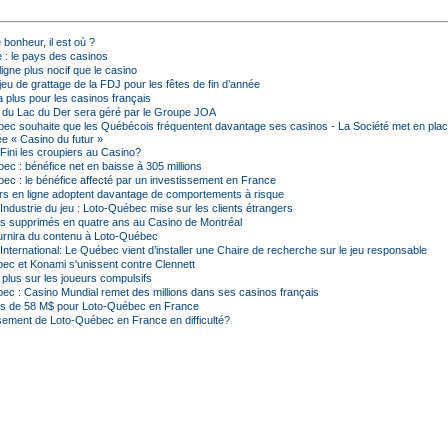
e bonheur, il est où ?
 : le pays des casinos
ligne plus nocif que le casino
eu de grattage de la FDJ pour les fêtes de fin d’année
 plus pour les casinos français
 du Lac du Der sera géré par le Groupe JOA
ec souhaite que les Québécois fréquentent davantage ses casinos - La Société met en pla
ée « Casino du futur »
Fini les croupiers au Casino?
ec : bénéfice net en baisse à 305 millions
ec : le bénéfice affecté par un investissement en France
rs en ligne adoptent davantage de comportements à risque
Industrie du jeu : Loto-Québec mise sur les clients étrangers
s supprimés en quatre ans au Casino de Montréal
rnira du contenu à Loto-Québec
nternational: Le Québec vient d’installer une Chaire de recherche sur le jeu responsable
ec et Konami s'unissent contre Clennett
 plus sur les joueurs compulsifs
ec : Casino Mundial remet des millions dans ses casinos français
s de 58 M$ pour Loto-Québec en France
ssement de Loto-Québec en France en difficulté?