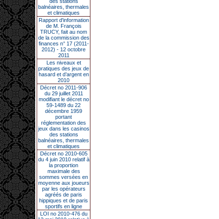
des stations
balnéaires, thermales
et climatiques
Rapport d'information
de M. François
TRUCY, fait au nom
de la commission des
finances n° 17 (2011-
2012) - 12 octobre
2011
Les niveaux et
pratiques des jeux de
hasard et d’argent en
2010
Décret no 2011-906
du 29 juillet 2011
modifiant le décret no
59-1489 du 22
décembre 1959
portant
réglementation des
jeux dans les casinos
des stations
balnéaires, thermales
et climatiques
Décret no 2010-605
du 4 juin 2010 relatif à
la proportion
maximale des
sommes versées en
moyenne aux joueurs
par les opérateurs
agréés de paris
hippiques et de paris
sportifs en ligne
LOI no 2010-476 du