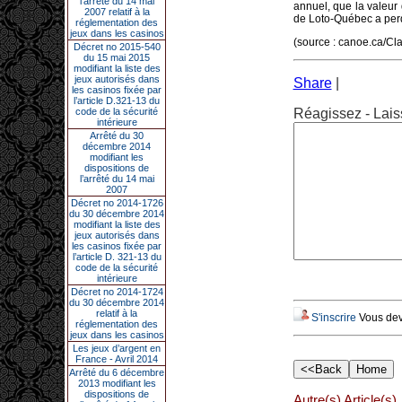
l’arrêté du 14 mai
annuel, que la valeur
2007 relatif à la
de Loto-Québec a perd
réglementation des
jeux dans les casinos
(source : canoe.ca/Cl
Décret no 2015-540
du 15 mai 2015
modifiant la liste des
jeux autorisés dans
Share
|
les casinos fixée par
l’article D.321-13 du
code de la sécurité
Réagissez - Lais
intérieure
Arrêté du 30
décembre 2014
modifiant les
dispositions de
l’arrêté du 14 mai
2007
Décret no 2014-1726
du 30 décembre 2014
modifiant la liste des
jeux autorisés dans
les casinos fixée par
l’article D. 321-13 du
code de la sécurité
intérieure
Décret no 2014-1724
du 30 décembre 2014
relatif à la
S'inscrire
Vous deve
réglementation des
jeux dans les casinos
Les jeux d’argent en
France - Avril 2014
Arrêté du 6 décembre
2013 modifiant les
dispositions de
Autre(s) Article(s)