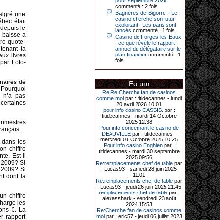
pour septembre 2026
commenté : 2 fois
Bagnères-de-Bigorre – Le
malgré une
14-04-2026|
casino cherche son futur
ébec était
exploitant : Les paris sont
Dimanche 12 avril 2026, cette date
 depuis le
lancés
commenté : 1 fois
restera gravée dans la mémoire de
e baisse a
Casino de Forges-les-Eaux
ce joueur du casino de Saint-Quay-
tre quote-
: ce que révèle le rapport
Portrieux (Côtes-d’Armor).
tenant la
annuel du délégataire sur le
plan financier
commenté : 1
aux livres
Ce quinquagénaire, habitant Plouha
fois
mais souhaitant garder l’anonymat,
 par Loto-
a eu l’énorme surprise de décrocher
un jackpot record de 82 426 €.
nnaires de
Forum
Le plus gros gain gagné depuis plus
. Pourquoi
de 20 ans dans l’établissement.
Re:Re:Cherche fan de casinos
é n’a pas
comme moi
par : titidecannes - lundi
 certaines
20 avril 2026 10:01
pour info casino CASSIS.
par :
titidecannes - mardi 14 Octobre
31-03-2026|
trimestres
2025 12:38
Pour info concernant le casino de
rançais.
Série de jackpots au casino JOA de
DEAUVILLE
par : titidecannes -
Gujan-Mestras : ce mois de mars a
mercredi 01 Octobre 2025 10:25
 dans les
été fructueux pour quelques
Pour info casino Enghien
par :
on chiffre
joueurs. D’abord avec 44 207 euros
titidecannes - mardi 30 septembre
remportés le dimanche 22 mars sur
te. Est-il
2025 09:56
une machine à sous pour une mise
s 2009? Si
Re:remplacements chef de table
par
initiale de 5,28 €. Puis quelques
s 2009? Si
: Lucas93 - samedi 28 juin 2025
jours plus tard, le vendredi 27 mars,
11:01
nt dont la
un joueur a décroché 12 086 euros
Re:remplacements chef de table
par
sur une autre machine à sous.
: Lucas93 - jeudi 26 juin 2025 21:45
remplacements chef de table
par :
Enfin, troisième et dernier jackpot,
un chiffre
alexasshark - vendredi 23 août
record cette fois-ci, le samedi 28
charge les
2024 15:53
mars dernier. Quelque 111 322
ions €. La
Re:Cherche fan de casinos comme
euros ont été remportés sur la table
er rapport
moi
par : eric57 - jeudi 06 juillet 2023
d’Ultimate Texas Hold’em Poker,