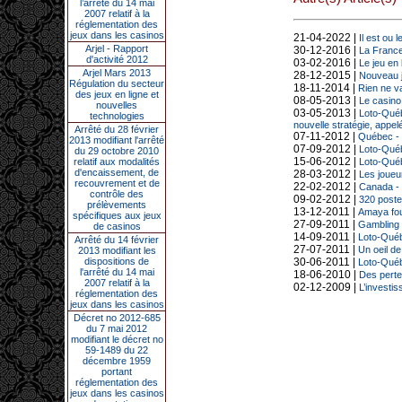
l’arrêté du 14 mai
2007 relatif à la
réglementation des
jeux dans les casinos
21-04-2022 |
Il est ou l
Arjel - Rapport
30-12-2016 |
La France
d'activité 2012
03-02-2016 |
Le jeu en 
Arjel Mars 2013
28-12-2015 |
Nouveau j
Régulation du secteur
18-11-2014 |
Rien ne va
des jeux en ligne et
08-05-2013 |
Le casino
nouvelles
03-05-2013 |
Loto-Québ
technologies
nouvelle stratégie, appel
Arrêté du 28 février
07-11-2012 |
Québec - 
2013 modifiant l'arrêté
07-09-2012 |
Loto-Québ
du 29 octobre 2010
15-06-2012 |
relatif aux modalités
Loto-Québ
d'encaissement, de
28-03-2012 |
Les joueu
recouvrement et de
22-02-2012 |
Canada - 
contrôle des
09-02-2012 |
320 poste
prélèvements
13-12-2011 |
Amaya fou
spécifiques aux jeux
27-09-2011 |
Gambling I
de casinos
14-09-2011 |
Loto-Québ
Arrêté du 14 février
27-07-2011 |
Un oeil de
2013 modifiant les
dispositions de
30-06-2011 |
Loto-Québ
l'arrêté du 14 mai
18-06-2010 |
Des perte
2007 relatif à la
02-12-2009 |
L’investi
réglementation des
jeux dans les casinos
Décret no 2012-685
du 7 mai 2012
modifiant le décret no
59-1489 du 22
décembre 1959
portant
réglementation des
jeux dans les casinos