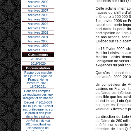
consentis par Loto-Qu
Archives 2009
Archives 2008
Cette activité intern
Archives 2007
hausse du chiffre d’af
Archives 2006
inférieure à 500 000 $
Archives 2005
1er janvier 2008 en Fra
Archives 2004
causé une perte impor
Archives 2003
part dans la perte f
Archives 2002
participation de Loto-
Archives 2001
de nos actions, soit 6
Québec sur ce placeme
Archives 2000
Archives 1999
Le 16 février 2009, si
Archives 1998
Moliflor Loisirs ont a
Classements
Moliflor Loisirs dem
2018/2019
l’obligation de verser
2019/2020
exigences du prêt cons
Documentation
Rapport du marché
Que s’est-il passé de
des jeux en ligne en
de l’année 2009-2010,
France, 4eme
trimestre 2020 -
Un compétiteur de Mol
18/03/2021
casinos en France. Il 
Cour des comptes -
d’affaires est inféri
La régulation des jeux
possible que les acti
d’argent et de hasard
tel est le cas, Loto-
Décret n° 2015-669
oui, quel est l’impact
du 15 juin 2015 relatif
valeur aux livres est 
aux prélèvements sur
le produit des jeux
dans les casinos
La direction de Loto-
d’affaires de 260 milli
Arrêté du 15 mai
2015 modifiant les
intérêts sur sa dette
dispositions de
direction de Loto-Qué