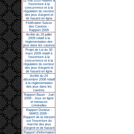
12 mai 2010 relative à
l’ouverture à la
concurrence et à la
régulation du secteur
des jeux d’argent et
de hasard en ligne
Fédération Suisse
des Casinos -
Rapport 2009
Arrêté du 29 juillet
2009 relatif à la
réglementation des
jeux dans les casinos
Projet de Loi du 30
mars 2009 relatif à
l’ouverture à la
concurrence et à la
régulation du secteur
des jeux d’argent et
de hasard en ligne
Arrêté du 24
décembre 2008 relatif
à la réglementation
des jeux dans les
casinos
Rapport Bauer - Juin
2008 - Jeux en ligne
et menaces
criminelles
Rapport Durieux -
MARS 2008 -
Rapport de la mission
sur l’ouverture du
marché des jeux
d’argent et de hasard
Rapport d'information