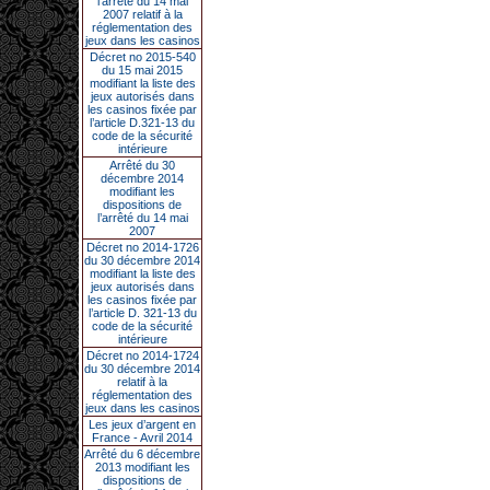
l’arrêté du 14 mai
2007 relatif à la
réglementation des
jeux dans les casinos
Décret no 2015-540
du 15 mai 2015
modifiant la liste des
jeux autorisés dans
les casinos fixée par
l’article D.321-13 du
code de la sécurité
intérieure
Arrêté du 30
décembre 2014
modifiant les
dispositions de
l’arrêté du 14 mai
2007
Décret no 2014-1726
du 30 décembre 2014
modifiant la liste des
jeux autorisés dans
les casinos fixée par
l’article D. 321-13 du
code de la sécurité
intérieure
Décret no 2014-1724
du 30 décembre 2014
relatif à la
réglementation des
jeux dans les casinos
Les jeux d’argent en
France - Avril 2014
Arrêté du 6 décembre
2013 modifiant les
dispositions de