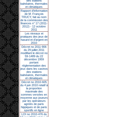
des stations
balnéaires, thermales
et climatiques
Rapport d'information
de M. François
TRUCY, fait au nom
de la commission des
finances n° 17 (2011-
2012) - 12 octobre
2011
Les niveaux et
pratiques des jeux de
hasard et d’argent en
2010
Décret no 2011-906
du 29 juillet 2011
modifiant le décret no
59-1489 du 22
décembre 1959
portant
réglementation des
jeux dans les casinos
des stations
balnéaires, thermales
et climatiques
Décret no 2010-605
du 4 juin 2010 relatif à
la proportion
maximale des
sommes versées en
moyenne aux joueurs
par les opérateurs
agréés de paris
hippiques et de paris
sportifs en ligne
LOI no 2010-476 du