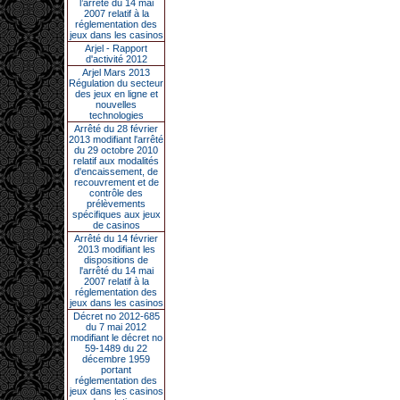
l’arrêté du 14 mai
2007 relatif à la
réglementation des
jeux dans les casinos
Arjel - Rapport
d'activité 2012
Arjel Mars 2013
Régulation du secteur
des jeux en ligne et
nouvelles
technologies
Arrêté du 28 février
2013 modifiant l'arrêté
du 29 octobre 2010
relatif aux modalités
d'encaissement, de
recouvrement et de
contrôle des
prélèvements
spécifiques aux jeux
de casinos
Arrêté du 14 février
2013 modifiant les
dispositions de
l'arrêté du 14 mai
2007 relatif à la
réglementation des
jeux dans les casinos
Décret no 2012-685
du 7 mai 2012
modifiant le décret no
59-1489 du 22
décembre 1959
portant
réglementation des
jeux dans les casinos