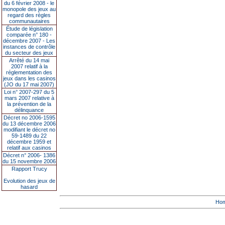
du 6 février 2008 - le
monopole des jeux au
regard des règles
communautaires
Étude de législation
comparée n° 180 -
décembre 2007 - Les
instances de contrôle
du secteur des jeux
Arrêté du 14 mai
2007 relatif à la
réglementation des
jeux dans les casinos
(JO du 17 mai 2007)
Loi n° 2007-297 du 5
mars 2007 relative à
la prévention de la
délinquance
Décret no 2006-1595
du 13 décembre 2006
modifiant le décret no
59-1489 du 22
décembre 1959 et
relatif aux casinos
Décret n° 2006- 1386
du 15 novembre 2006
Rapport Trucy
Evolution des jeux de
hasard
Ho