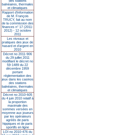
des stations
balnéaires, thermales
et climatiques
Rapport d'information
de M. François
TRUCY, fait au nom
de la commission des
finances n° 17 (2011-
2012) - 12 octobre
2011
Les niveaux et
pratiques des jeux de
hasard et d’argent en
2010
Décret no 2011-906
du 29 juillet 2011
modifiant le décret no
59-1489 du 22
décembre 1959
portant
réglementation des
jeux dans les casinos
des stations
balnéaires, thermales
et climatiques
Décret no 2010-605
du 4 juin 2010 relatif à
la proportion
maximale des
sommes versées en
moyenne aux joueurs
par les opérateurs
agréés de paris
hippiques et de paris
sportifs en ligne
LOI no 2010-476 du