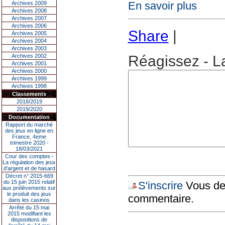
En savoir plus
Archives 2009
Archives 2008
Archives 2007
Archives 2006
Share
|
Archives 2005
Archives 2004
Archives 2003
Archives 2002
Réagissez - L
Archives 2001
Archives 2000
Archives 1999
Archives 1998
Classements
2018/2019
2019/2020
Documentation
Rapport du marché
des jeux en ligne en
France, 4eme
trimestre 2020 -
18/03/2021
Cour des comptes -
La régulation des jeux
d’argent et de hasard
Décret n° 2015-669
du 15 juin 2015 relatif
S'inscrire
Vous dev
aux prélèvements sur
le produit des jeux
commentaire.
dans les casinos
Arrêté du 15 mai
2015 modifiant les
dispositions de