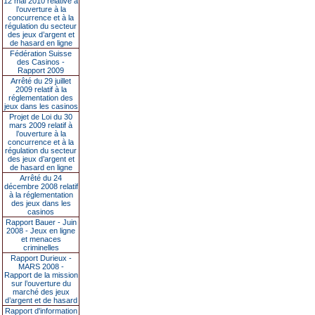
12 mai 2010 relative à
l’ouverture à la
concurrence et à la
régulation du secteur
des jeux d’argent et
de hasard en ligne
Fédération Suisse
des Casinos -
Rapport 2009
Arrêté du 29 juillet
2009 relatif à la
réglementation des
jeux dans les casinos
Projet de Loi du 30
mars 2009 relatif à
l’ouverture à la
concurrence et à la
régulation du secteur
des jeux d’argent et
de hasard en ligne
Arrêté du 24
décembre 2008 relatif
à la réglementation
des jeux dans les
casinos
Rapport Bauer - Juin
2008 - Jeux en ligne
et menaces
criminelles
Rapport Durieux -
MARS 2008 -
Rapport de la mission
sur l’ouverture du
marché des jeux
d’argent et de hasard
Rapport d'information