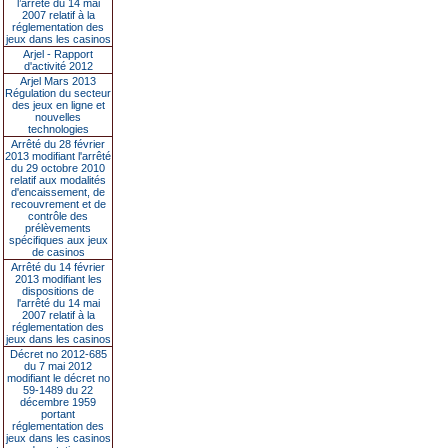
l’arrêté du 14 mai
2007 relatif à la
réglementation des
jeux dans les casinos
Arjel - Rapport
d'activité 2012
Arjel Mars 2013
Régulation du secteur
des jeux en ligne et
nouvelles
technologies
Arrêté du 28 février
2013 modifiant l'arrêté
du 29 octobre 2010
relatif aux modalités
d'encaissement, de
recouvrement et de
contrôle des
prélèvements
spécifiques aux jeux
de casinos
Arrêté du 14 février
2013 modifiant les
dispositions de
l'arrêté du 14 mai
2007 relatif à la
réglementation des
jeux dans les casinos
Décret no 2012-685
du 7 mai 2012
modifiant le décret no
59-1489 du 22
décembre 1959
portant
réglementation des
jeux dans les casinos