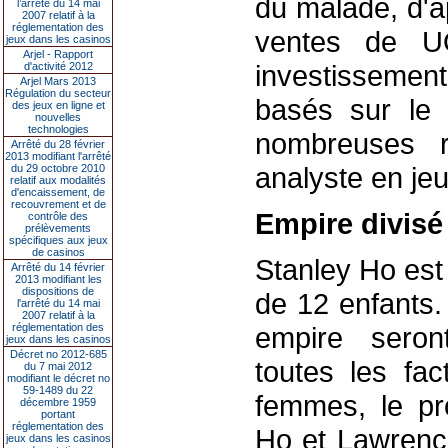
du malade, d'a
l’arrêté du 14 mai
2007 relatif à la
réglementation des
ventes de U
jeux dans les casinos
Arjel - Rapport
investissement
d'activité 2012
Arjel Mars 2013
Régulation du secteur
basés sur le 
des jeux en ligne et
nouvelles
technologies
nombreuses r
Arrêté du 28 février
2013 modifiant l'arrêté
analyste en je
du 29 octobre 2010
relatif aux modalités
d'encaissement, de
recouvrement et de
Empire divisé
contrôle des
prélèvements
spécifiques aux jeux
de casinos
Stanley Ho est
Arrêté du 14 février
2013 modifiant les
dispositions de
de 12 enfants.
l'arrêté du 14 mai
2007 relatif à la
réglementation des
empire seron
jeux dans les casinos
Décret no 2012-685
toutes les fac
du 7 mai 2012
modifiant le décret no
59-1489 du 22
femmes, le pr
décembre 1959
portant
réglementation des
Ho et Lawrence
jeux dans les casinos