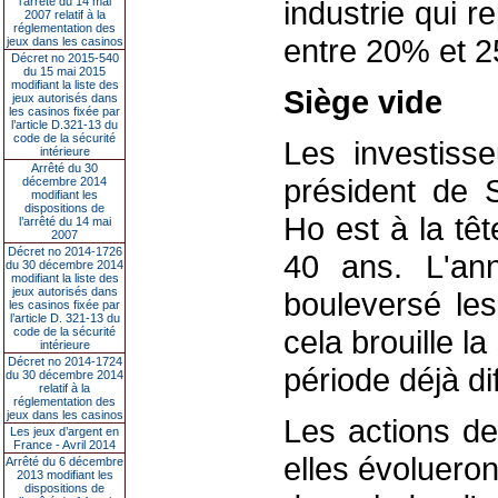
l’arrêté du 14 mai
industrie qui 
2007 relatif à la
réglementation des
entre 20% et 2
jeux dans les casinos
Décret no 2015-540
du 15 mai 2015
modifiant la liste des
Siège vide
jeux autorisés dans
les casinos fixée par
l’article D.321-13 du
code de la sécurité
Les investisse
intérieure
Arrêté du 30
président de S
décembre 2014
modifiant les
dispositions de
Ho est à la tê
l’arrêté du 14 mai
2007
Décret no 2014-1726
40 ans. L'ann
du 30 décembre 2014
modifiant la liste des
jeux autorisés dans
bouleversé les
les casinos fixée par
l’article D. 321-13 du
cela brouille l
code de la sécurité
intérieure
Décret no 2014-1724
période déjà dif
du 30 décembre 2014
relatif à la
réglementation des
jeux dans les casinos
Les actions de
Les jeux d’argent en
France - Avril 2014
elles évoluero
Arrêté du 6 décembre
2013 modifiant les
dispositions de