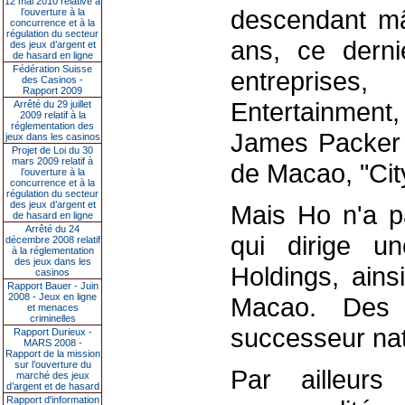
12 mai 2010 relative à
descendant mâl
l’ouverture à la
concurrence et à la
régulation du secteur
ans, ce derni
des jeux d’argent et
de hasard en ligne
Fédération Suisse
entreprise
des Casinos -
Rapport 2009
Entertainment,
Arrêté du 29 juillet
2009 relatif à la
réglementation des
James Packer et
jeux dans les casinos
Projet de Loi du 30
mars 2009 relatif à
de Macao, "Cit
l’ouverture à la
concurrence et à la
régulation du secteur
des jeux d’argent et
Mais Ho n'a pa
de hasard en ligne
Arrêté du 24
qui dirige u
décembre 2008 relatif
à la réglementation
des jeux dans les
Holdings, ain
casinos
Rapport Bauer - Juin
2008 - Jeux en ligne
Macao. Des 
et menaces
criminelles
successeur nat
Rapport Durieux -
MARS 2008 -
Rapport de la mission
sur l’ouverture du
Par ailleur
marché des jeux
d’argent et de hasard
Rapport d'information