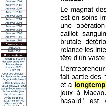
Archives 2009
Archives 2008
Le magnat des
Archives 2007
Archives 2006
est en soins in
Archives 2005
Archives 2004
Archives 2003
une opératio
Archives 2002
Archives 2001
caillot sangu
Archives 2000
Archives 1999
brutale détér
Archives 1998
Classements
relancé les int
2018/2019
2019/2020
Documentation
tête d'un vaste
Rapport du marché
des jeux en ligne en
France, 4eme
L'entrepreneur
trimestre 2020 -
18/03/2021
Cour des comptes -
fait partie de
La régulation des jeux
d’argent et de hasard
et a
longtemp
Décret n° 2015-669
du 15 juin 2015 relatif
aux prélèvements sur
jeux à Macao. 
le produit des jeux
dans les casinos
Arrêté du 15 mai
hasard" est 
2015 modifiant les
dispositions de