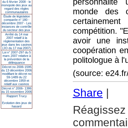
personnalité 
du 6 février 2008 - le
monopole des jeux au
monde des ca
regard des règles
communautaires
Étude de législation
certainemen
comparée n° 180 -
décembre 2007 - Les
instances de contrôle
compétition. "E
du secteur des jeux
Arrêté du 14 mai
avoir une inst
2007 relatif à la
réglementation des
jeux dans les casinos
coopération en
(JO du 17 mai 2007)
Loi n° 2007-297 du 5
mars 2007 relative à
politologue à l
la prévention de la
délinquance
Décret no 2006-1595
(source: e24.f
du 13 décembre 2006
modifiant le décret no
59-1489 du 22
décembre 1959 et
relatif aux casinos
Décret n° 2006- 1386
Share
|
du 15 novembre 2006
Rapport Trucy
Evolution des jeux de
Réagissez 
hasard
commentair