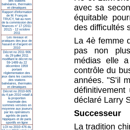
des stations
balnéaires, thermales
avec sa secon
et climatiques
Rapport d'information
équitable pour
de M. François
TRUCY, fait au nom
de la commission des
des difficultés 
finances n° 17 (2011-
2012) - 12 octobre
2011
Les niveaux et
La 4è femme d
pratiques des jeux de
hasard et d’argent en
pas non plus 
2010
Décret no 2011-906
du 29 juillet 2011
médias elle a
modifiant le décret no
59-1489 du 22
décembre 1959
contrôle du bu
portant
réglementation des
jeux dans les casinos
années. "S'il 
des stations
balnéaires, thermales
et climatiques
définitivement
Décret no 2010-605
du 4 juin 2010 relatif à
déclaré Larry S
la proportion
maximale des
sommes versées en
moyenne aux joueurs
Successeur
par les opérateurs
agréés de paris
hippiques et de paris
sportifs en ligne
La tradition ch
LOI no 2010-476 du