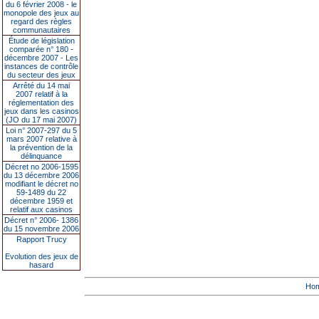
du 6 février 2008 - le
monopole des jeux au
regard des règles
communautaires
Étude de législation
comparée n° 180 -
décembre 2007 - Les
instances de contrôle
du secteur des jeux
Arrêté du 14 mai
2007 relatif à la
réglementation des
jeux dans les casinos
(JO du 17 mai 2007)
Loi n° 2007-297 du 5
mars 2007 relative à
la prévention de la
délinquance
Décret no 2006-1595
du 13 décembre 2006
modifiant le décret no
59-1489 du 22
décembre 1959 et
relatif aux casinos
Décret n° 2006- 1386
du 15 novembre 2006
Rapport Trucy
Evolution des jeux de
hasard
Ho