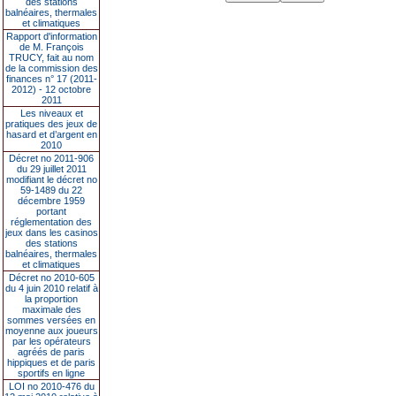
des stations
balnéaires, thermales
et climatiques
Rapport d'information
de M. François
TRUCY, fait au nom
de la commission des
finances n° 17 (2011-
2012) - 12 octobre
2011
Les niveaux et
pratiques des jeux de
hasard et d’argent en
2010
Décret no 2011-906
du 29 juillet 2011
modifiant le décret no
59-1489 du 22
décembre 1959
portant
réglementation des
jeux dans les casinos
des stations
balnéaires, thermales
et climatiques
Décret no 2010-605
du 4 juin 2010 relatif à
la proportion
maximale des
sommes versées en
moyenne aux joueurs
par les opérateurs
agréés de paris
hippiques et de paris
sportifs en ligne
LOI no 2010-476 du