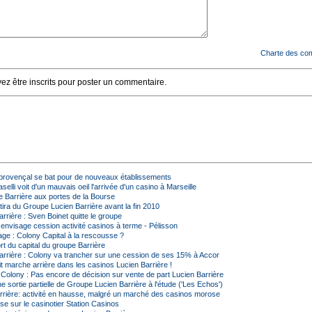
Charte des co
z être inscrits pour poster un commentaire.
al provençal se bat pour de nouveaux établissements
elli voit d'un mauvais oeil l'arrivée d'un casino à Marseille
 Barrière aux portes de la Bourse
tira du Groupe Lucien Barrière avant la fin 2010
rière : Sven Boinet quitte le groupe
nvisage cession activité casinos à terme - Pélisson
e : Colony Capital à la rescousse ?
rt du capital du groupe Barrière
rrière : Colony va trancher sur une cession de ses 15% à Accor
it marche arrière dans les casinos Lucien Barrière !
olony : Pas encore de décision sur vente de part Lucien Barrière
e sortie partielle de Groupe Lucien Barrière à l'étude ('Les Echos')
rrière: activité en hausse, malgré un marché des casinos morose
se sur le casinotier Station Casinos