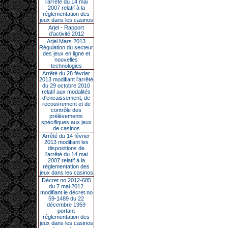
l’arrêté du 14 mai
2007 relatif à la
réglementation des
jeux dans les casinos
Arjel - Rapport
d'activité 2012
Arjel Mars 2013
Régulation du secteur
des jeux en ligne et
nouvelles
technologies
Arrêté du 28 février
2013 modifiant l'arrêté
du 29 octobre 2010
relatif aux modalités
d'encaissement, de
recouvrement et de
contrôle des
prélèvements
spécifiques aux jeux
de casinos
Arrêté du 14 février
2013 modifiant les
dispositions de
l'arrêté du 14 mai
2007 relatif à la
réglementation des
jeux dans les casinos
Décret no 2012-685
du 7 mai 2012
modifiant le décret no
59-1489 du 22
décembre 1959
portant
réglementation des
jeux dans les casinos