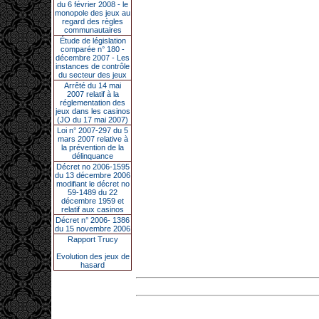
du 6 février 2008 - le
monopole des jeux au
regard des règles
communautaires
Étude de législation
comparée n° 180 -
décembre 2007 - Les
instances de contrôle
du secteur des jeux
Arrêté du 14 mai
2007 relatif à la
réglementation des
jeux dans les casinos
(JO du 17 mai 2007)
Loi n° 2007-297 du 5
mars 2007 relative à
la prévention de la
délinquance
Décret no 2006-1595
du 13 décembre 2006
modifiant le décret no
59-1489 du 22
décembre 1959 et
relatif aux casinos
Décret n° 2006- 1386
du 15 novembre 2006
Rapport Trucy
Evolution des jeux de
hasard