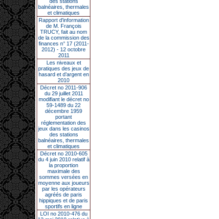
des stations
balnéaires, thermales
et climatiques
Rapport d'information
de M. François
TRUCY, fait au nom
de la commission des
finances n° 17 (2011-
2012) - 12 octobre
2011
Les niveaux et
pratiques des jeux de
hasard et d’argent en
2010
Décret no 2011-906
du 29 juillet 2011
modifiant le décret no
59-1489 du 22
décembre 1959
portant
réglementation des
jeux dans les casinos
des stations
balnéaires, thermales
et climatiques
Décret no 2010-605
du 4 juin 2010 relatif à
la proportion
maximale des
sommes versées en
moyenne aux joueurs
par les opérateurs
agréés de paris
hippiques et de paris
sportifs en ligne
LOI no 2010-476 du