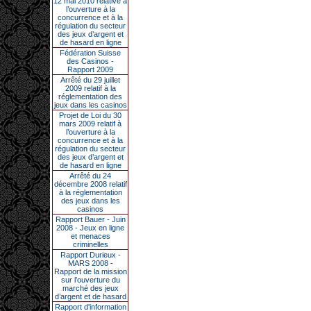
12 mai 2010 relative à
l’ouverture à la
concurrence et à la
régulation du secteur
des jeux d’argent et
de hasard en ligne
Fédération Suisse
des Casinos -
Rapport 2009
Arrêté du 29 juillet
2009 relatif à la
réglementation des
jeux dans les casinos
Projet de Loi du 30
mars 2009 relatif à
l’ouverture à la
concurrence et à la
régulation du secteur
des jeux d’argent et
de hasard en ligne
Arrêté du 24
décembre 2008 relatif
à la réglementation
des jeux dans les
casinos
Rapport Bauer - Juin
2008 - Jeux en ligne
et menaces
criminelles
Rapport Durieux -
MARS 2008 -
Rapport de la mission
sur l’ouverture du
marché des jeux
d’argent et de hasard
Rapport d'information