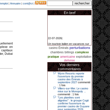
'emploi
|
Annuaire
|
cont@ct
|
En bref
22-07-2026|
Un touriste italien en vacances sur
uellement
la Côte d’Azur a remporté un
mplexe en
perturbations
casino Émirats
jackpot exceptionnel de 84.631
 capitaux
euros dans la nuit de samedi à
chambres
billings
complexe
ter, Dubai
dimanche au Casino Barrière Le
pratique
americaine
exploitation
Croisette à Cannes. Il s’agit d’un
nouveau record de gains de l’année
delivree
2026 pour cet établissement.
Vos derniers
commentaires
Wynn Resorts reporte
l’ouverture du premier
14-04-2026|
casino des Émirats à
septembre 2027
commenté
Dimanche 12 avril 2026, cette date
: 1 fois
restera gravée dans la mémoire de
Villers-sur-Mer. Le casino
ce joueur du casino de Saint-Quay-
mise sur le Monopoly ...
Portrieux (Côtes-d’Armor).
commenté : 1 fois
Ce quinquagénaire, habitant Plouha
"Les planètes sont
mais souhaitant garder l’anonymat,
alignées" : le groupe Cogit
a eu l’énorme surprise de décrocher
confirme l'ouverture du
un jackpot record de 82 426 €.
premier casino de Guyane
pour septembre 2026