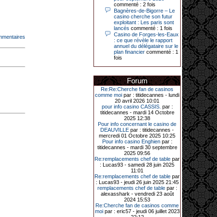
Le plus gros gain gagné depuis plus
commenté : 2 fois
de 20 ans dans l’établissement.
Bagnères-de-Bigorre – Le
casino cherche son futur
exploitant : Les paris sont
lancés
commenté : 1 fois
Casino de Forges-les-Eaux
mmentaires
31-03-2026|
: ce que révèle le rapport
annuel du délégataire sur le
Série de jackpots au casino JOA de
plan financier
commenté : 1
Gujan-Mestras : ce mois de mars a
fois
été fructueux pour quelques
joueurs. D’abord avec 44 207 euros
remportés le dimanche 22 mars sur
une machine à sous pour une mise
Forum
initiale de 5,28 €. Puis quelques
Re:Re:Cherche fan de casinos
jours plus tard, le vendredi 27 mars,
comme moi
par : titidecannes - lundi
un joueur a décroché 12 086 euros
20 avril 2026 10:01
sur une autre machine à sous.
pour info casino CASSIS.
par :
Enfin, troisième et dernier jackpot,
titidecannes - mardi 14 Octobre
record cette fois-ci, le samedi 28
2025 12:38
mars dernier. Quelque 111 322
Pour info concernant le casino de
euros ont été remportés sur la table
DEAUVILLE
par : titidecannes -
d’Ultimate Texas Hold’em Poker,
mercredi 01 Octobre 2025 10:25
grâce à une mise de 5 euros sur la
Pour info casino Enghien
par :
case bonus et une quinte flush
titidecannes - mardi 30 septembre
royale. Ces gains ont été annoncés
2025 09:56
dans un communiqué diffusé par le
Re:remplacements chef de table
par
casino ce lundi 30 mars en soirée.
: Lucas93 - samedi 28 juin 2025
11:01
Re:remplacements chef de table
par
: Lucas93 - jeudi 26 juin 2025 21:45
remplacements chef de table
par :
11-01-2026|
alexasshark - vendredi 23 août
2024 15:53
Dimanche 11 janvier, en soirée, une
Re:Cherche fan de casinos comme
cliente retraitée de 78 ans, habitant
moi
par : eric57 - jeudi 06 juillet 2023
Trémuson, a eu l’énorme surprise