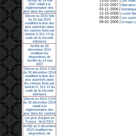
l’arrêté du 14 mai
13-02-2007 |
Les choix
2007 relatif à la
12-02-2007 |
Marrakech
réglementation des
03-11-2006 |
Dominique
jeux dans les casinos
12-10-2006 |
Lucien Ba
Décret no 2015-540
06-04-2006 |
Les casin
du 15 mai 2015
09-02-2006 |
Groupe Lu
modifiant la liste des
jeux autorisés dans
les casinos fixée par
l’article D.321-13 du
code de la sécurité
intérieure
Arrêté du 30
décembre 2014
modifiant les
dispositions de
l’arrêté du 14 mai
2007
Décret no 2014-1726
du 30 décembre 2014
modifiant la liste des
jeux autorisés dans
les casinos fixée par
l’article D. 321-13 du
code de la sécurité
intérieure
Décret no 2014-1724
du 30 décembre 2014
relatif à la
réglementation des
jeux dans les casinos
Les jeux d’argent en
France - Avril 2014
Arrêté du 6 décembre
2013 modifiant les
dispositions de