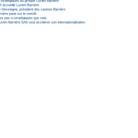
 stratégiques du groupe Lucien Barrière
 accueille Lucien Barrière
 Desseigne, président des casinos Barrière
rrière parie sur le monde
os pas si stratégiques que cela
cien Barrière SAS veut accélérer son internationalisation