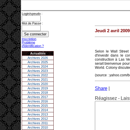
Login/speudo :
Mot de Passe :
Jeudi 2 avril 2009
Inscription
Problème
d'identification ?
Selon le Wall Street
Actualités
d'investir dans le 
Archives 2026
construction à Las V
Archives 2025
serait bienvenue pour
Archives 2024
World. Colony discuter
Archives 2023
(source : yahoo.com/b
Archives 2022
Archives 2021
Archives 2020
Share
|
Archives 2019
Archives 2018
Archives 2017
Réagissez - Lais
Archives 2016
Archives 2015
Archives 2014
Archives 2013
Archives 2012
Archives 2011
Archives 2010