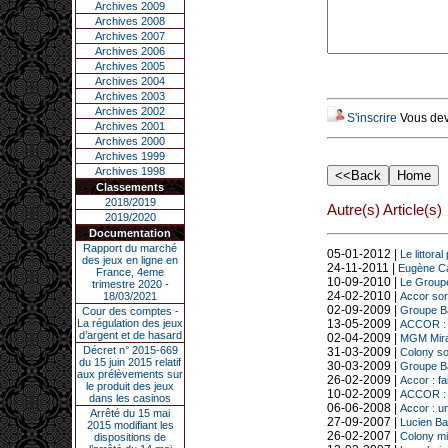
Archives 2009
Archives 2008
Archives 2007
Archives 2006
Archives 2005
Archives 2004
Archives 2003
Archives 2002
S'inscrire
Vous deve
Archives 2001
Archives 2000
Archives 1999
Archives 1998
Classements
2018/2019
Autre(s) Article(s)
2019/2020
Documentation
Rapport du marché
05-01-2012 |
Le littor
des jeux en ligne en
24-11-2011 |
Eugène Cas
France, 4eme
10-09-2010 |
Le Groupe
trimestre 2020 -
24-02-2010 |
18/03/2021
Accor sor
02-09-2009 |
Groupe Bar
Cour des comptes -
La régulation des jeux
13-05-2009 |
ACCOR : e
d’argent et de hasard
02-04-2009 |
MGM Mirag
Décret n° 2015-669
31-03-2009 |
Colony so
du 15 juin 2015 relatif
30-03-2009 |
Groupe Ba
aux prélèvements sur
26-02-2009 |
Accor : fa
le produit des jeux
10-02-2009 |
ACCOR : C
dans les casinos
06-06-2008 |
Accor : un
Arrêté du 15 mai
27-09-2007 |
Lucien Ba
2015 modifiant les
26-02-2007 |
Colony mi
dispositions de