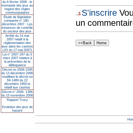
du 6 février 2008 - le
monopole des jeux au
regard des règles
S'inscrire
Vous
communautaires
Étude de législation
un commentair
comparée n° 180 -
décembre 2007 - Les
instances de contrôle
du secteur des jeux
Arrêté du 14 mai
2007 relatif à la
réglementation des
jeux dans les casinos
(JO du 17 mai 2007)
Loi n° 2007-297 du 5
mars 2007 relative à
la prévention de la
délinquance
Décret no 2006-1595
du 13 décembre 2006
modifiant le décret no
59-1489 du 22
décembre 1959 et
relatif aux casinos
Décret n° 2006- 1386
du 15 novembre 2006
Rapport Trucy
Evolution des jeux de
hasard
Ho