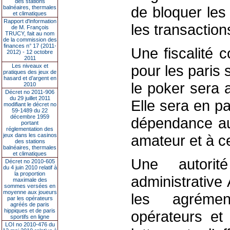
des stations
de bloquer les
balnéaires, thermales
et climatiques
Rapport d'information
les transaction
de M. François
TRUCY, fait au nom
de la commission des
finances n° 17 (2011-
Une fiscalité 
2012) - 12 octobre
2011
pour les paris 
Les niveaux et
pratiques des jeux de
hasard et d’argent en
le poker sera 
2010
Décret no 2011-906
du 29 juillet 2011
Elle sera en pa
modifiant le décret no
59-1489 du 22
décembre 1959
dépendance au
portant
réglementation des
jeux dans les casinos
amateur et à cel
des stations
balnéaires, thermales
et climatiques
Une autorité
Décret no 2010-605
du 4 juin 2010 relatif à
la proportion
administrative 
maximale des
sommes versées en
moyenne aux joueurs
les agrément
par les opérateurs
agréés de paris
hippiques et de paris
opérateurs et 
sportifs en ligne
LOI no 2010-476 du