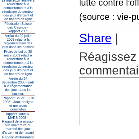
lutte contre l’of
12 mai 2010 relative à
l’ouverture à la
concurrence et à la
régulation du secteur
(source : vie-pu
des jeux d’argent et
de hasard en ligne
Fédération Suisse
des Casinos -
Rapport 2009
Share
|
Arrêté du 29 juillet
2009 relatif à la
réglementation des
jeux dans les casinos
Projet de Loi du 30
Réagissez 
mars 2009 relatif à
l’ouverture à la
concurrence et à la
commentair
régulation du secteur
des jeux d’argent et
de hasard en ligne
Arrêté du 24
décembre 2008 relatif
à la réglementation
des jeux dans les
casinos
Rapport Bauer - Juin
2008 - Jeux en ligne
et menaces
criminelles
Rapport Durieux -
MARS 2008 -
Rapport de la mission
sur l’ouverture du
marché des jeux
d’argent et de hasard
Rapport d'information