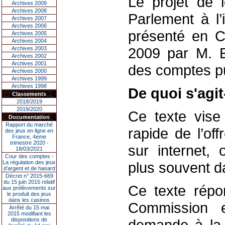
Le projet de l
Archives 2009
Archives 2008
Parlement à l’
Archives 2007
Archives 2006
présenté en C
Archives 2005
Archives 2004
2009 par M. E
Archives 2003
Archives 2002
Archives 2001
des comptes pub
Archives 2000
Archives 1999
Archives 1998
De quoi s'agit-
Classements
2018/2019
2019/2020
Ce texte vise
Documentation
Rapport du marché
rapide de l’of
des jeux en ligne en
France, 4eme
trimestre 2020 -
sur internet, 
18/03/2021
Cour des comptes -
La régulation des jeux
plus souvent da
d’argent et de hasard
Décret n° 2015-669
du 15 juin 2015 relatif
Ce texte répo
aux prélèvements sur
le produit des jeux
dans les casinos
Commission e
Arrêté du 15 mai
2015 modifiant les
dispositions de
demande à la 