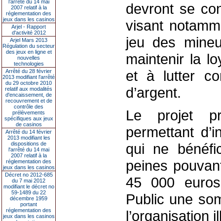
l’arrêté du 14 mai
devront se co
2007 relatif à la
réglementation des
jeux dans les casinos
visant notamme
Arjel - Rapport
d'activité 2012
jeu des mineu
Arjel Mars 2013
Régulation du secteur
des jeux en ligne et
maintenir la l
nouvelles
technologies
et à lutter co
Arrêté du 28 février
2013 modifiant l'arrêté
du 29 octobre 2010
d’argent.
relatif aux modalités
d'encaissement, de
recouvrement et de
contrôle des
Le projet pr
prélèvements
spécifiques aux jeux
de casinos
permettant d’in
Arrêté du 14 février
2013 modifiant les
dispositions de
qui ne bénéfi
l'arrêté du 14 mai
2007 relatif à la
peines pouvant
réglementation des
jeux dans les casinos
Décret no 2012-685
45 000 euros
du 7 mai 2012
modifiant le décret no
59-1489 du 22
Public une som
décembre 1959
portant
réglementation des
l’organisation i
jeux dans les casinos