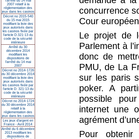
l’arrêté du 14 mai
2007 relatif à la
concurrence so
réglementation des
jeux dans les casinos
Décret no 2015-540
Cour européenn
du 15 mai 2015
modifiant la liste des
jeux autorisés dans
les casinos fixée par
Le projet de l
l’article D.321-13 du
code de la sécurité
intérieure
Parlement à l’i
Arrêté du 30
décembre 2014
donc de mettr
modifiant les
dispositions de
l’arrêté du 14 mai
PMU, de La Fr
2007
Décret no 2014-1726
du 30 décembre 2014
sur les paris s
modifiant la liste des
jeux autorisés dans
poker. A part
les casinos fixée par
l’article D. 321-13 du
code de la sécurité
possible pour
intérieure
Décret no 2014-1724
du 30 décembre 2014
internet une o
relatif à la
réglementation des
jeux dans les casinos
agrément d’une
Les jeux d’argent en
France - Avril 2014
Arrêté du 6 décembre
Pour obtenir
2013 modifiant les
dispositions de