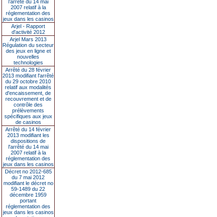
l’arrêté du 14 mai
2007 relatif à la
réglementation des
jeux dans les casinos
Arjel - Rapport
d'activité 2012
Arjel Mars 2013
Régulation du secteur
des jeux en ligne et
nouvelles
technologies
Arrêté du 28 février
2013 modifiant l'arrêté
du 29 octobre 2010
relatif aux modalités
d'encaissement, de
recouvrement et de
contrôle des
prélèvements
spécifiques aux jeux
de casinos
Arrêté du 14 février
2013 modifiant les
dispositions de
l'arrêté du 14 mai
2007 relatif à la
réglementation des
jeux dans les casinos
Décret no 2012-685
du 7 mai 2012
modifiant le décret no
59-1489 du 22
décembre 1959
portant
réglementation des
jeux dans les casinos