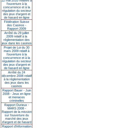
12 mai 2010 relative à
l’ouverture à la
concurrence et à la
régulation du secteur
des jeux d’argent et
de hasard en ligne
Fédération Suisse
des Casinos -
Rapport 2009
Arrêté du 29 juillet
2009 relatif à la
réglementation des
jeux dans les casinos
Projet de Loi du 30
mars 2009 relatif à
l’ouverture à la
concurrence et à la
régulation du secteur
des jeux d’argent et
de hasard en ligne
Arrêté du 24
décembre 2008 relatif
à la réglementation
des jeux dans les
casinos
Rapport Bauer - Juin
2008 - Jeux en ligne
et menaces
criminelles
Rapport Durieux -
MARS 2008 -
Rapport de la mission
sur l’ouverture du
marché des jeux
d’argent et de hasard
Rapport d'information