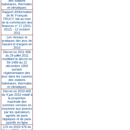
des stations
balnéaires, thermales
et climatiques
Rapport d'information
de M. François
TRUCY, fait au nom
de la commission des
finances n° 17 (2011-
2012) - 12 octobre
2011
Les niveaux et
pratiques des jeux de
hasard et d’argent en
2010
Décret no 2011-906
du 29 juillet 2011
modifiant le décret no
59-1489 du 22
décembre 1959
portant
réglementation des
jeux dans les casinos
des stations
balnéaires, thermales
et climatiques
Décret no 2010-605
du 4 juin 2010 relatif à
la proportion
maximale des
sommes versées en
moyenne aux joueurs
par les opérateurs
agréés de paris
hippiques et de paris
sportifs en ligne
LOI no 2010-476 du