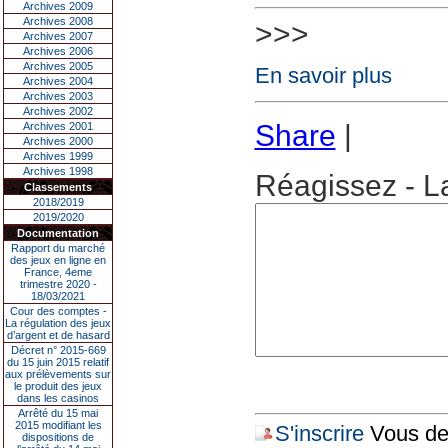
Archives 2009
Archives 2008
>>>
Archives 2007
Archives 2006
Archives 2005
En savoir plus
Archives 2004
Archives 2003
Archives 2002
Share
|
Archives 2001
Archives 2000
Archives 1999
Archives 1998
Réagissez - L
Classements
2018/2019
2019/2020
Documentation
Rapport du marché
des jeux en ligne en
France, 4eme
trimestre 2020 -
18/03/2021
Cour des comptes -
La régulation des jeux
d’argent et de hasard
Décret n° 2015-669
du 15 juin 2015 relatif
aux prélèvements sur
le produit des jeux
dans les casinos
Arrêté du 15 mai
2015 modifiant les
S'inscrire
Vous dev
dispositions de