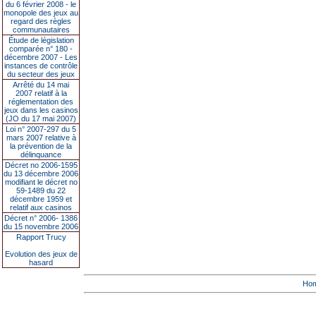
du 6 février 2008 - le
monopole des jeux au
regard des règles
communautaires
Étude de législation
comparée n° 180 -
décembre 2007 - Les
instances de contrôle
du secteur des jeux
Arrêté du 14 mai
2007 relatif à la
réglementation des
jeux dans les casinos
(JO du 17 mai 2007)
Loi n° 2007-297 du 5
mars 2007 relative à
la prévention de la
délinquance
Décret no 2006-1595
du 13 décembre 2006
modifiant le décret no
59-1489 du 22
décembre 1959 et
relatif aux casinos
Décret n° 2006- 1386
du 15 novembre 2006
Rapport Trucy
Evolution des jeux de
hasard
Ho