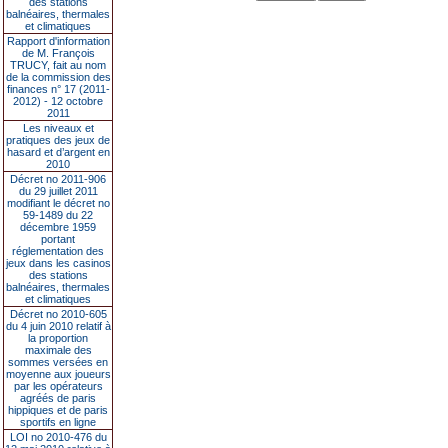
des stations
balnéaires, thermales
et climatiques
Rapport d'information
de M. François
TRUCY, fait au nom
de la commission des
finances n° 17 (2011-
2012) - 12 octobre
2011
Les niveaux et
pratiques des jeux de
hasard et d’argent en
2010
Décret no 2011-906
du 29 juillet 2011
modifiant le décret no
59-1489 du 22
décembre 1959
portant
réglementation des
jeux dans les casinos
des stations
balnéaires, thermales
et climatiques
Décret no 2010-605
du 4 juin 2010 relatif à
la proportion
maximale des
sommes versées en
moyenne aux joueurs
par les opérateurs
agréés de paris
hippiques et de paris
sportifs en ligne
LOI no 2010-476 du