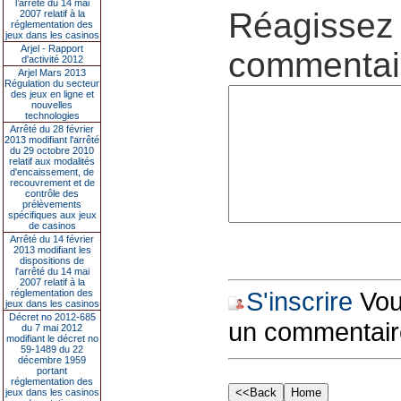
l’arrêté du 14 mai
Réagissez 
2007 relatif à la
réglementation des
jeux dans les casinos
Arjel - Rapport
commentair
d'activité 2012
Arjel Mars 2013
Régulation du secteur
des jeux en ligne et
nouvelles
technologies
Arrêté du 28 février
2013 modifiant l'arrêté
du 29 octobre 2010
relatif aux modalités
d'encaissement, de
recouvrement et de
contrôle des
prélèvements
spécifiques aux jeux
de casinos
Arrêté du 14 février
2013 modifiant les
dispositions de
l'arrêté du 14 mai
2007 relatif à la
S'inscrire
Vous
réglementation des
jeux dans les casinos
Décret no 2012-685
un commentair
du 7 mai 2012
modifiant le décret no
59-1489 du 22
décembre 1959
portant
réglementation des
jeux dans les casinos