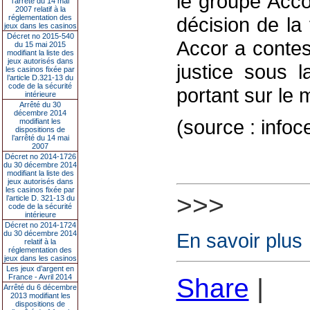
le groupe Acco
l’arrêté du 14 mai
2007 relatif à la
réglementation des
décision de la
jeux dans les casinos
Décret no 2015-540
Accor a contest
du 15 mai 2015
modifiant la liste des
jeux autorisés dans
justice sous l
les casinos fixée par
l’article D.321-13 du
code de la sécurité
portant sur le 
intérieure
Arrêté du 30
décembre 2014
(source : info
modifiant les
dispositions de
l’arrêté du 14 mai
2007
Décret no 2014-1726
du 30 décembre 2014
modifiant la liste des
jeux autorisés dans
les casinos fixée par
>>>
l’article D. 321-13 du
code de la sécurité
intérieure
Décret no 2014-1724
du 30 décembre 2014
En savoir plus
relatif à la
réglementation des
jeux dans les casinos
Les jeux d’argent en
France - Avril 2014
Share
|
Arrêté du 6 décembre
2013 modifiant les
dispositions de