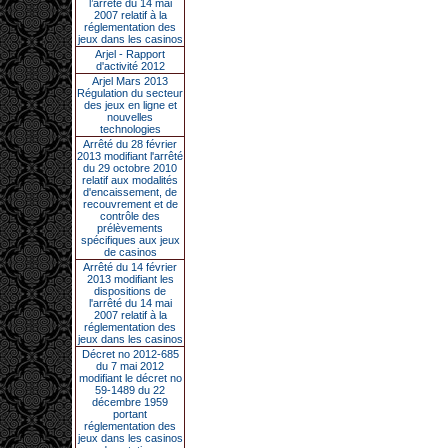
l’arrêté du 14 mai
2007 relatif à la
réglementation des
jeux dans les casinos
Arjel - Rapport
d'activité 2012
Arjel Mars 2013
Régulation du secteur
des jeux en ligne et
nouvelles
technologies
Arrêté du 28 février
2013 modifiant l'arrêté
du 29 octobre 2010
relatif aux modalités
d'encaissement, de
recouvrement et de
contrôle des
prélèvements
spécifiques aux jeux
de casinos
Arrêté du 14 février
2013 modifiant les
dispositions de
l'arrêté du 14 mai
2007 relatif à la
réglementation des
jeux dans les casinos
Décret no 2012-685
du 7 mai 2012
modifiant le décret no
59-1489 du 22
décembre 1959
portant
réglementation des
jeux dans les casinos