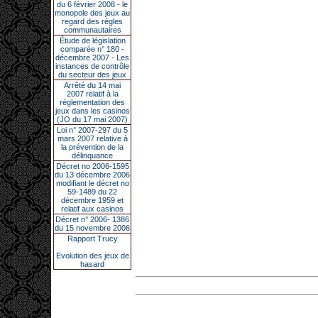
du 6 février 2008 - le
monopole des jeux au
regard des règles
communautaires
Étude de législation
comparée n° 180 -
décembre 2007 - Les
instances de contrôle
du secteur des jeux
Arrêté du 14 mai
2007 relatif à la
réglementation des
jeux dans les casinos
(JO du 17 mai 2007)
Loi n° 2007-297 du 5
mars 2007 relative à
la prévention de la
délinquance
Décret no 2006-1595
du 13 décembre 2006
modifiant le décret no
59-1489 du 22
décembre 1959 et
relatif aux casinos
Décret n° 2006- 1386
du 15 novembre 2006
Rapport Trucy
Evolution des jeux de
hasard