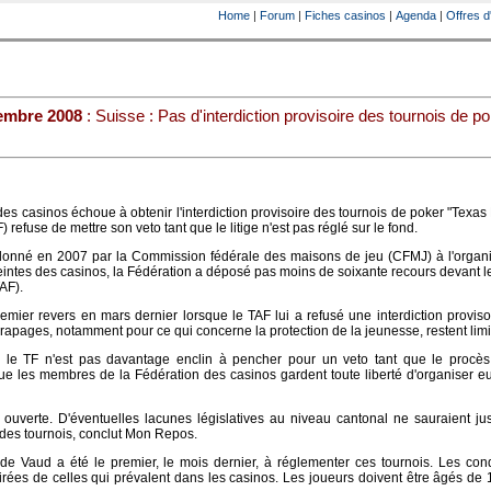
Home
|
Forum
|
Fiches casinos
|
Agenda
|
Offres d
embre 2008
: Suisse : Pas d'interdiction provisoire des tournois de p
es casinos échoue à obtenir l'interdiction provisoire des tournois de poker "Texas
) refuse de mettre son veto tant que le litige n'est pas réglé sur le fond.
donné en 2007 par la Commission fédérale des maisons de jeu (CFMJ) à l'organi
eintes des casinos, la Fédération a déposé pas moins de soixante recours devant l
TAF).
emier revers en mars dernier lorsque le TAF lui a refusé une interdiction proviso
érapages, notamment pour ce qui concerne la protection de la jeunesse, restent limi
, le TF n'est pas davantage enclin à pencher pour un veto tant que le procès
que les membres de la Fédération des casinos gardent toute liberté d'organiser
e ouverte. D'éventuelles lacunes législatives au niveau cantonal ne sauraient jus
e des tournois, conclut Mon Repos.
de Vaud a été le premier, le mois dernier, à réglementer ces tournois. Les con
pirées de celles qui prévalent dans les casinos. Les joueurs doivent être âgés de