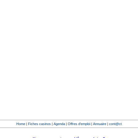
Home
|
Fiches casinos
|
Agenda
|
Offres d'emploi
|
Annuaire
|
cont@ct