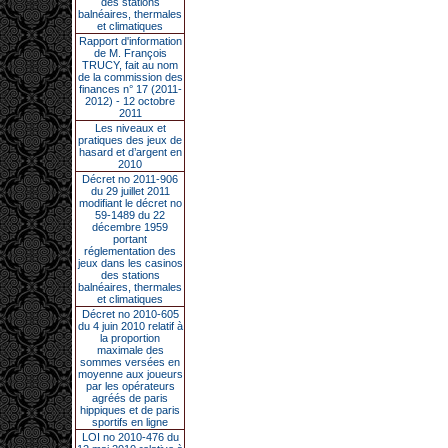
des stations
balnéaires, thermales
et climatiques
Rapport d'information
de M. François
TRUCY, fait au nom
de la commission des
finances n° 17 (2011-
2012) - 12 octobre
2011
Les niveaux et
pratiques des jeux de
hasard et d’argent en
2010
Décret no 2011-906
du 29 juillet 2011
modifiant le décret no
59-1489 du 22
décembre 1959
portant
réglementation des
jeux dans les casinos
des stations
balnéaires, thermales
et climatiques
Décret no 2010-605
du 4 juin 2010 relatif à
la proportion
maximale des
sommes versées en
moyenne aux joueurs
par les opérateurs
agréés de paris
hippiques et de paris
sportifs en ligne
LOI no 2010-476 du