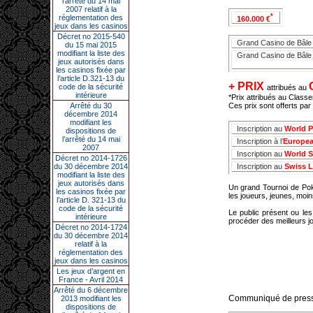
l’arrêté du 14 mai
2007 relatif à la
*
réglementation des
160.000 €
jeux dans les casinos
Décret no 2015-540
Grand Casino de Bâle
du 15 mai 2015
modifiant la liste des
Grand Casino de Bâle
jeux autorisés dans
les casinos fixée par
l’article D.321-13 du
+ PRIX
code de la sécurité
attribués au
intérieure
*Prix attribués au Class
Arrêté du 30
Ces prix sont offerts pa
décembre 2014
modifiant les
Inscription au
World P
dispositions de
l’arrêté du 14 mai
Inscription à l’
Europea
2007
Inscription au
World S
Décret no 2014-1726
du 30 décembre 2014
Inscription au
Swiss L
modifiant la liste des
jeux autorisés dans
Un grand Tournoi de Pok
les casinos fixée par
les joueurs, jeunes, moi
l’article D. 321-13 du
code de la sécurité
Le public présent ou les
intérieure
procéder des meilleurs j
Décret no 2014-1724
du 30 décembre 2014
relatif à la
réglementation des
jeux dans les casinos
Les jeux d’argent en
France - Avril 2014
Arrêté du 6 décembre
Communiqué de press
2013 modifiant les
dispositions de