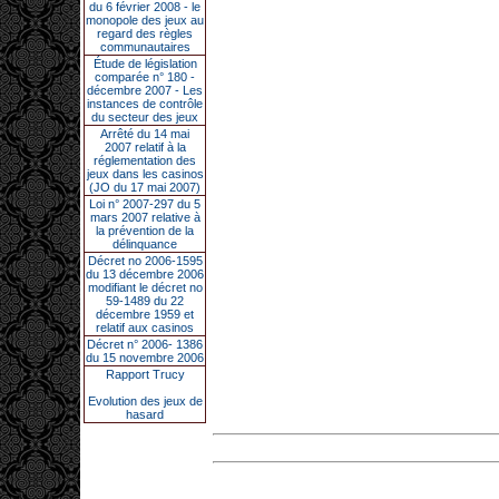
du 6 février 2008 - le
monopole des jeux au
regard des règles
communautaires
Étude de législation
comparée n° 180 -
décembre 2007 - Les
instances de contrôle
du secteur des jeux
Arrêté du 14 mai
2007 relatif à la
réglementation des
jeux dans les casinos
(JO du 17 mai 2007)
Loi n° 2007-297 du 5
mars 2007 relative à
la prévention de la
délinquance
Décret no 2006-1595
du 13 décembre 2006
modifiant le décret no
59-1489 du 22
décembre 1959 et
relatif aux casinos
Décret n° 2006- 1386
du 15 novembre 2006
Rapport Trucy
Evolution des jeux de
hasard