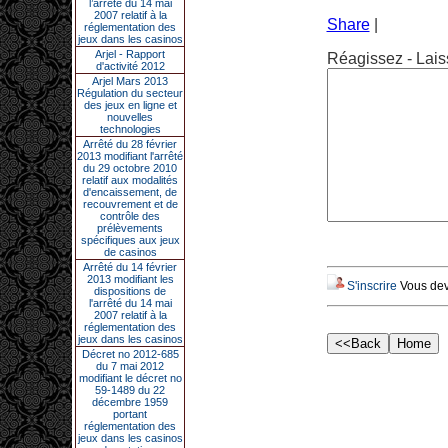
l’arrêté du 14 mai
2007 relatif à la
Share
|
réglementation des
jeux dans les casinos
Arjel - Rapport
Réagissez - Lais
d'activité 2012
Arjel Mars 2013
Régulation du secteur
des jeux en ligne et
nouvelles
technologies
Arrêté du 28 février
2013 modifiant l'arrêté
du 29 octobre 2010
relatif aux modalités
d'encaissement, de
recouvrement et de
contrôle des
prélèvements
spécifiques aux jeux
de casinos
Arrêté du 14 février
2013 modifiant les
S'inscrire
Vous deve
dispositions de
l'arrêté du 14 mai
2007 relatif à la
réglementation des
jeux dans les casinos
Décret no 2012-685
du 7 mai 2012
modifiant le décret no
59-1489 du 22
décembre 1959
portant
réglementation des
jeux dans les casinos