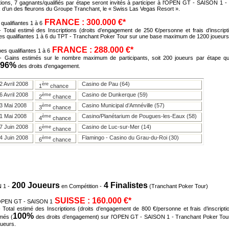
tions, 7 gagnants/qualifiés par étape seront invités à participer à l'OPEN GT - SAISON 1 -
x d’un des fleurons du Groupe Tranchant, le « Swiss Las Vegas Resort ».
FRANCE : 300.000 €*
qualifiantes 1 à 6
 Total estimé des Inscriptions (droits d’engagement de 250 €/personne et frais d’inscrip
es qualifiantes 1 à 6 du TPT - Tranchant Poker Tour sur une base maximum de 1200 joueurs
FRANCE : 288.000 €*
es qualifiantes 1 à 6
 Gains estimés sur le nombre maximum de participants, soit 200 joueurs par étape qual
96%
des droits d’engagement.
2 Avril 2008
ère
Casino de Pau (64)
1
chance
6 Avril 2008
ème
Casino de Dunkerque (59)
2
chance
3 Mai 2008
ème
Casino Municipal d’Amnéville (57)
3
chance
1 Mai 2008
ème
Casino/Planétarium de Pougues-les-Eaux (58)
4
chance
7 Juin 2008
ème
Casino de Luc-sur-Mer (14)
5
chance
4 Juin 2008
ème
Flamingo - Casino du Grau-du-Roi (30)
6
chance
200 Joueurs
4 Finalistes
 1 -
en Compétition -
(Tranchant Poker Tour)
SUISSE : 160.000 €*
PEN GT - SAISON 1
Total estimé des Inscriptions (droits d’engagement de 800 €/personne et frais d’inscript
100%
més (
des droits d’engagement) sur l’OPEN GT - SAISON 1 - Tranchant Poker Tour
ueurs.