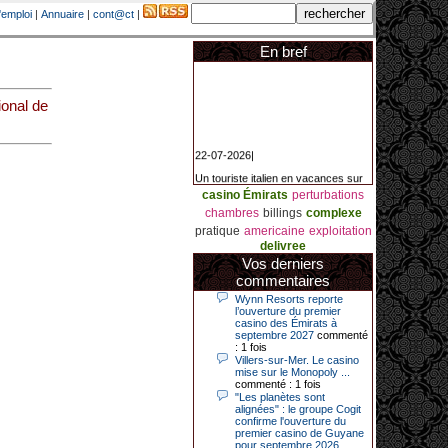
'emploi
|
Annuaire
|
cont@ct
|
En bref
ional de
22-07-2026|
Un touriste italien en vacances sur
la Côte d’Azur a remporté un
jackpot exceptionnel de 84.631
casino Émirats
perturbations
euros dans la nuit de samedi à
chambres
billings
complexe
dimanche au Casino Barrière Le
Croisette à Cannes. Il s’agit d’un
pratique
americaine
exploitation
nouveau record de gains de l’année
delivree
2026 pour cet établissement.
Vos derniers
commentaires
Wynn Resorts reporte
l’ouverture du premier
14-04-2026|
casino des Émirats à
septembre 2027
commenté
Dimanche 12 avril 2026, cette date
: 1 fois
restera gravée dans la mémoire de
ce joueur du casino de Saint-Quay-
Villers-sur-Mer. Le casino
Portrieux (Côtes-d’Armor).
mise sur le Monopoly ...
commenté : 1 fois
Ce quinquagénaire, habitant Plouha
"Les planètes sont
mais souhaitant garder l’anonymat,
alignées" : le groupe Cogit
a eu l’énorme surprise de décrocher
confirme l'ouverture du
un jackpot record de 82 426 €.
premier casino de Guyane
pour septembre 2026