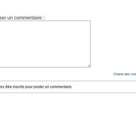
ser un commentaire :
Charte des co
z être inscrits pour poster un commentaire.