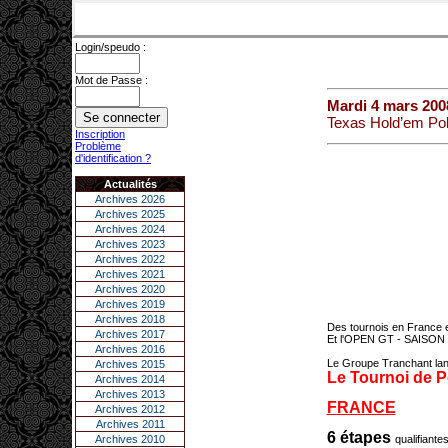
Login/speudo :
Mot de Passe :
Mardi 4 mars 200
Texas Hold’em Po
Inscription
Problème
d'identification ?
Actualités
Archives 2026
Archives 2025
Archives 2024
Archives 2023
Archives 2022
Archives 2021
Archives 2020
Archives 2019
Archives 2018
Des tournois en France e
Archives 2017
Et l'OPEN GT - SAISON 1
Archives 2016
Le Groupe Tranchant la
Archives 2015
Le Tournoi de P
Archives 2014
Archives 2013
FRANCE
Archives 2012
Archives 2011
6 étapes
Archives 2010
qualifiantes