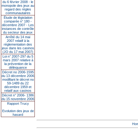
du 6 février 2008 - le
monopole des jeux au
regard des règles
communautaires
Étude de législation
comparée n° 180 -
décembre 2007 - Les
instances de contrôle
du secteur des jeux
Arrêté du 14 mai
2007 relatif à la
réglementation des
jeux dans les casinos
(JO du 17 mai 2007)
Loi n° 2007-297 du 5
mars 2007 relative à
la prévention de la
délinquance
Décret no 2006-1595
du 13 décembre 2006
modifiant le décret no
59-1489 du 22
décembre 1959 et
relatif aux casinos
Décret n° 2006- 1386
du 15 novembre 2006
Rapport Trucy
Evolution des jeux de
hasard
Ho