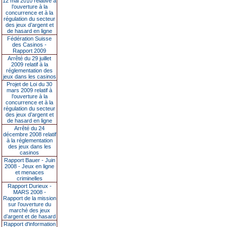
12 mai 2010 relative à
l’ouverture à la
concurrence et à la
régulation du secteur
des jeux d’argent et
de hasard en ligne
Fédération Suisse
des Casinos -
Rapport 2009
Arrêté du 29 juillet
2009 relatif à la
réglementation des
jeux dans les casinos
Projet de Loi du 30
mars 2009 relatif à
l’ouverture à la
concurrence et à la
régulation du secteur
des jeux d’argent et
de hasard en ligne
Arrêté du 24
décembre 2008 relatif
à la réglementation
des jeux dans les
casinos
Rapport Bauer - Juin
2008 - Jeux en ligne
et menaces
criminelles
Rapport Durieux -
MARS 2008 -
Rapport de la mission
sur l’ouverture du
marché des jeux
d’argent et de hasard
Rapport d'information