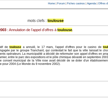
Home
|
Forum
|
Fiches casinos
|
Agenda
|
Offres d
mots clefs :
toulouse
2003
: Annulation de l'appel d'offres à
toulouse
.
atif de
toulouse
a annulé, le 17 mars, l'appel d'offres pour le casino de
tou
gagée par le groupe Tranchant, qui contestait le fait que la ville laissait le ch
rents opérateurs. La municipalité a décidé de reformuler son appel d'offres en pr
u Ramier, entre le parc des expositions et le pôle chimique dévasté en septembre 2001
conseil municipal de la Ville rose avait décidé de se doter d'un établissement
vue pour 2004 (Le Monde du 9 novembre 2002).