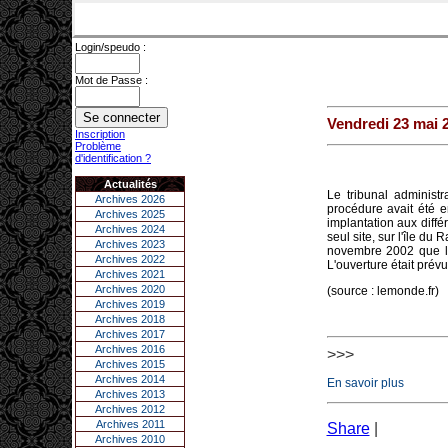
Login/speudo :
Mot de Passe :
Vendredi 23 mai 
Inscription
Problème
d'identification ?
Actualités
Le tribunal administr
Archives 2026
procédure avait été en
Archives 2025
implantation aux diffé
Archives 2024
seul site, sur l'île d
Archives 2023
novembre 2002 que le 
Archives 2022
L'ouverture était pré
Archives 2021
Archives 2020
(source : lemonde.fr)
Archives 2019
Archives 2018
Archives 2017
Archives 2016
>>>
Archives 2015
Archives 2014
En savoir plus
Archives 2013
Archives 2012
Archives 2011
Share
|
Archives 2010