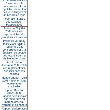
12 mai 2010 relative à
l’ouverture à la
concurrence et à la
régulation du secteur
des jeux d’argent et
de hasard en ligne
Fédération Suisse
des Casinos -
Rapport 2009
Arrêté du 29 juillet
2009 relatif à la
réglementation des
jeux dans les casinos
Projet de Loi du 30
mars 2009 relatif à
l’ouverture à la
concurrence et à la
régulation du secteur
des jeux d’argent et
de hasard en ligne
Arrêté du 24
décembre 2008 relatif
à la réglementation
des jeux dans les
casinos
Rapport Bauer - Juin
2008 - Jeux en ligne
et menaces
criminelles
Rapport Durieux -
MARS 2008 -
Rapport de la mission
sur l’ouverture du
marché des jeux
d’argent et de hasard
Rapport d'information