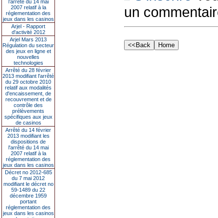
l’arrêté du 14 mai
un commentair
2007 relatif à la
réglementation des
jeux dans les casinos
Arjel - Rapport
d'activité 2012
Arjel Mars 2013
Régulation du secteur
des jeux en ligne et
nouvelles
technologies
Arrêté du 28 février
2013 modifiant l'arrêté
du 29 octobre 2010
relatif aux modalités
d'encaissement, de
recouvrement et de
contrôle des
prélèvements
spécifiques aux jeux
de casinos
Arrêté du 14 février
2013 modifiant les
dispositions de
l'arrêté du 14 mai
2007 relatif à la
réglementation des
jeux dans les casinos
Décret no 2012-685
du 7 mai 2012
modifiant le décret no
59-1489 du 22
décembre 1959
portant
réglementation des
jeux dans les casinos