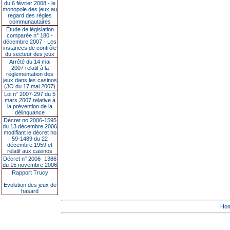
du 6 février 2008 - le
monopole des jeux au
regard des règles
communautaires
Étude de législation
comparée n° 180 -
décembre 2007 - Les
instances de contrôle
du secteur des jeux
Arrêté du 14 mai
2007 relatif à la
réglementation des
jeux dans les casinos
(JO du 17 mai 2007)
Loi n° 2007-297 du 5
mars 2007 relative à
la prévention de la
délinquance
Décret no 2006-1595
du 13 décembre 2006
modifiant le décret no
59-1489 du 22
décembre 1959 et
relatif aux casinos
Décret n° 2006- 1386
du 15 novembre 2006
Rapport Trucy
Evolution des jeux de
hasard
Ho