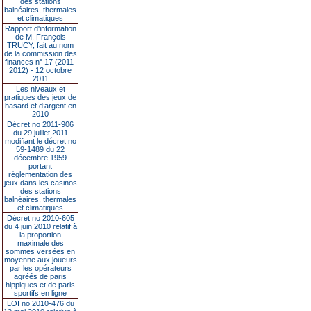
des stations
balnéaires, thermales
et climatiques
Rapport d'information
de M. François
TRUCY, fait au nom
de la commission des
finances n° 17 (2011-
2012) - 12 octobre
2011
Les niveaux et
pratiques des jeux de
hasard et d’argent en
2010
Décret no 2011-906
du 29 juillet 2011
modifiant le décret no
59-1489 du 22
décembre 1959
portant
réglementation des
jeux dans les casinos
des stations
balnéaires, thermales
et climatiques
Décret no 2010-605
du 4 juin 2010 relatif à
la proportion
maximale des
sommes versées en
moyenne aux joueurs
par les opérateurs
agréés de paris
hippiques et de paris
sportifs en ligne
LOI no 2010-476 du