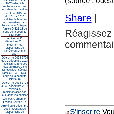
(source : ouest
l’arrêté du 14 mai
2007 relatif à la
réglementation des
jeux dans les casinos
Décret no 2015-540
Share
|
du 15 mai 2015
modifiant la liste des
jeux autorisés dans
les casinos fixée par
l’article D.321-13 du
Réagissez 
code de la sécurité
intérieure
Arrêté du 30
commentair
décembre 2014
modifiant les
dispositions de
l’arrêté du 14 mai
2007
Décret no 2014-1726
du 30 décembre 2014
modifiant la liste des
jeux autorisés dans
les casinos fixée par
l’article D. 321-13 du
code de la sécurité
intérieure
Décret no 2014-1724
du 30 décembre 2014
relatif à la
réglementation des
jeux dans les casinos
Les jeux d’argent en
France - Avril 2014
Arrêté du 6 décembre
2013 modifiant les
S'inscrire
Vous
dispositions de