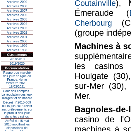
), M
Coutainville
Archives 2009
Archives 2008
Émeraude (
Archives 2007
Archives 2006
Archives 2005
(Co
Cherbourg
Archives 2004
Archives 2003
(groupe indépe
Archives 2002
Archives 2001
Archives 2000
Machines à s
Archives 1999
Archives 1998
supplémentair
Classements
2018/2019
les casinos
2019/2020
Documentation
Rapport du marché
Houlgate (30),
des jeux en ligne en
France, 4eme
sur-Mer (30), 
trimestre 2020 -
18/03/2021
Cour des comptes -
Mer.
La régulation des jeux
d’argent et de hasard
Décret n° 2015-669
du 15 juin 2015 relatif
Bagnoles-de-l
aux prélèvements sur
le produit des jeux
casino de l'
dans les casinos
Arrêté du 15 mai
2015 modifiant les
machines à so
dispositions de