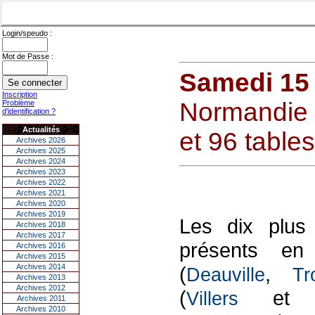
Login/speudo :
Mot de Passe :
Samedi 15
Inscription
Normandie 
Problème
d'identification ?
Actualités
et 96 tables
Archives 2026
Archives 2025
Archives 2024
Archives 2023
Archives 2022
Archives 2021
Archives 2020
Archives 2019
Les dix plus 
Archives 2018
Archives 2017
présents en
Archives 2016
Archives 2015
Archives 2014
(
,
Deauville
Tr
Archives 2013
Archives 2012
(
e
Villers
Archives 2011
Archives 2010